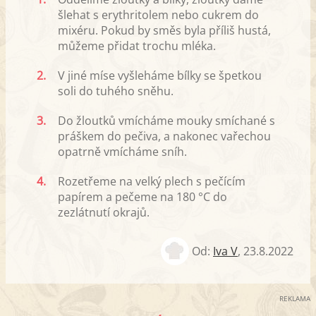
šlehat s erythritolem nebo cukrem do
mixéru. Pokud by směs byla příliš hustá,
můžeme přidat trochu mléka.
2.
V jiné míse vyšleháme bílky se špetkou
soli do tuhého sněhu.
3.
Do žloutků vmícháme mouky smíchané s
práškem do pečiva, a nakonec vařechou
opatrně vmícháme sníh.
4.
Rozetřeme na velký plech s pečícím
papírem a pečeme na 180 °C do
zezlátnutí okrajů.
Od:
Iva V
,
23.8.2022
REKLAMA