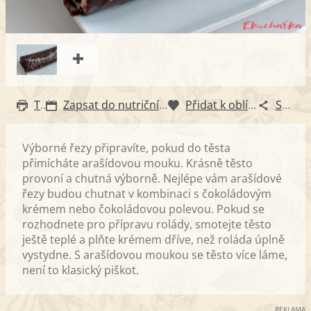
Tisk
Zapsat do nutričního diáře
Přidat k oblíbeným
Sdílet
Výborné řezy připravíte, pokud do těsta
přimícháte arašídovou mouku. Krásně těsto
provoní a chutná výborně. Nejlépe vám arašídové
řezy budou chutnat v kombinaci s čokoládovým
krémem nebo čokoládovou polevou. Pokud se
rozhodnete pro přípravu rolády, smotejte těsto
ještě teplé a plňte krémem dříve, než roláda úplně
vystydne. S arašídovou moukou se těsto více láme,
není to klasický piškot.
REKLAMA