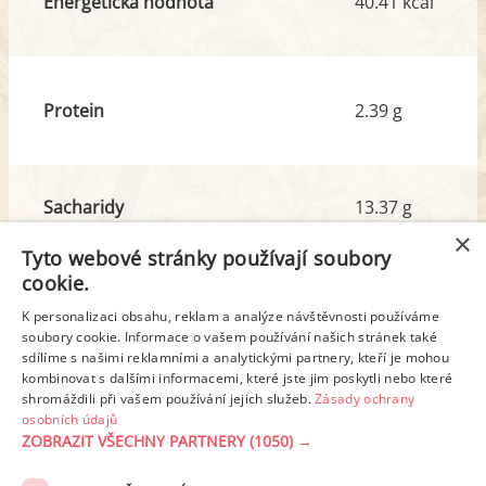
Energetická hodnota
40.41 kcal
Protein
2.39 g
Sacharidy
13.37 g
z toho cukr
0.07 g
×
Tyto webové stránky používají soubory
cookie.
Tuk
1.45 g
K personalizaci obsahu, reklam a analýze návštěvnosti používáme
z toho nas. mastné kyseliny
0.47 g
soubory cookie. Informace o vašem používání našich stránek také
sdílíme s našimi reklamními a analytickými partnery, kteří je mohou
kombinovat s dalšími informacemi, které jste jim poskytli nebo které
shromáždili při vašem používání jejich služeb.
Zásady ochrany
Detailní rozpis
osobních údajů
ZOBRAZIT VŠECHNY PARTNERY
(1050) →
REKLAMA