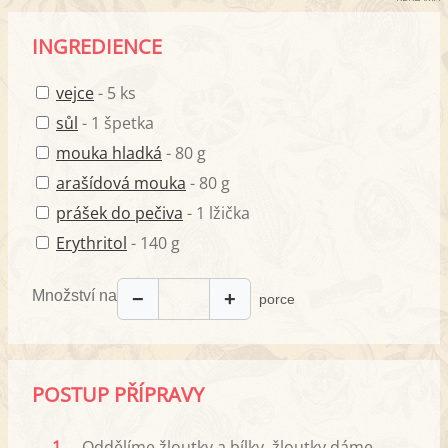
INGREDIENCE
vejce
- 5 ks
sůl
- 1 špetka
mouka hladká
- 80 g
arašídová mouka
- 80 g
prášek do pečiva
- 1 lžička
Erythritol
- 140 g
Množství na
−
+
porce
POSTUP PŘÍPRAVY
1.
Oddělíme žloutky a bílky, žloutky dáme