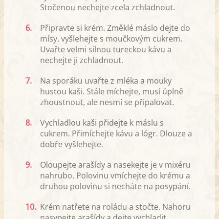
Stočenou nechejte zcela zchladnout.
6.
Připravte si krém. Změklé máslo dejte do
mísy, vyšlehejte s moučkovým cukrem.
Uvařte velmi silnou tureckou kávu a
nechejte ji zchladnout.
7.
Na sporáku uvařte z mléka a mouky
hustou kaši. Stále míchejte, musí úplně
zhoustnout, ale nesmí se připalovat.
8.
Vychladlou kaši přidejte k máslu s
cukrem. Přimíchejte kávu a lógr. Dlouze a
dobře vyšlehejte.
9.
Oloupejte arašídy a nasekejte je v mixéru
nahrubo. Polovinu vmíchejte do krému a
druhou polovinu si necháte na posypání.
10.
Krém natřete na roládu a stočte. Nahoru
nasypejte arašídy a dejte vychladit.