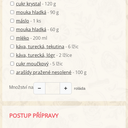
cukr krystal
- 120 g
mouka hladká
- 90 g
máslo
- 1 ks
mouka hladká
- 60 g
mléko
- 200 ml
káva, turecká, tekutina
- 6 lžic
káva, turecká, lógr
- 2 lžíce
cukr moučkový
- 5 lžic
arašídy pražené nesolené
- 100 g
Množství na
−
+
roláda
POSTUP PŘÍPRAVY