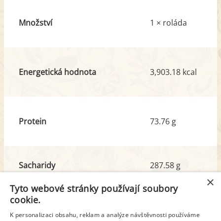
Množství
1 × roláda
Energetická hodnota
3,903.18 kcal
Protein
73.76 g
Sacharidy
287.58 g
z toho cukr
174.27 g
×
Tyto webové stránky používají soubory
cookie.
Tuk
277.48 g
K personalizaci obsahu, reklam a analýze návštěvnosti používáme