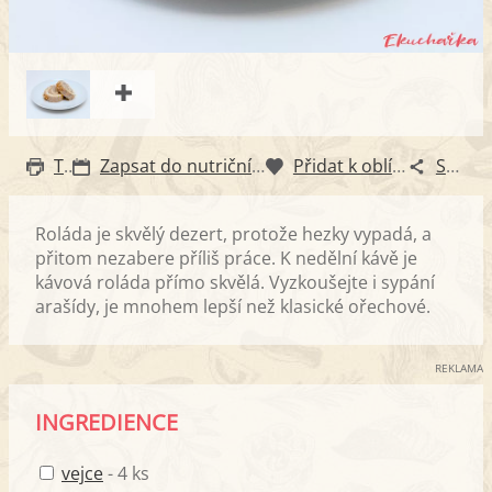
Tisk
Zapsat do nutričního diáře
Přidat k oblíbeným
Sdílet
Roláda je skvělý dezert, protože hezky vypadá, a
přitom nezabere příliš práce. K nedělní kávě je
kávová roláda přímo skvělá. Vyzkoušejte i sypání
arašídy, je mnohem lepší než klasické ořechové.
REKLAMA
INGREDIENCE
vejce
- 4 ks