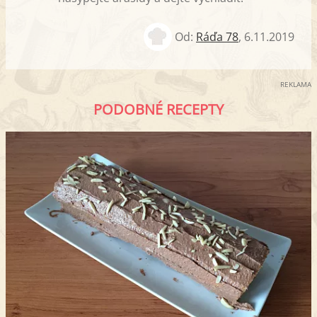
Od:
Ráďa 78
,
6.11.2019
REKLAMA
PODOBNÉ RECEPTY