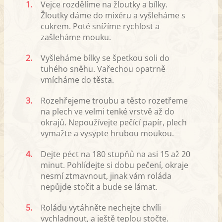
1.
Vejce rozdělíme na žloutky a bílky.
Žloutky dáme do mixéru a vyšleháme s
cukrem. Poté snížíme rychlost a
zašleháme mouku.
2.
Vyšleháme bílky se špetkou soli do
tuhého sněhu. Vařechou opatrně
vmícháme do těsta.
3.
Rozehřejeme troubu a těsto rozetřeme
na plech ve velmi tenké vrstvě až do
okrajů. Nepoužívejte pečící papír, plech
vymažte a vysypte hrubou moukou.
4.
Dejte péct na 180 stupňů na asi 15 až 20
minut. Pohlídejte si dobu pečení, okraje
nesmí ztmavnout, jinak vám roláda
nepůjde stočit a bude se lámat.
5.
Roládu vytáhněte nechejte chvíli
vychladnout, a ještě teplou stočte.