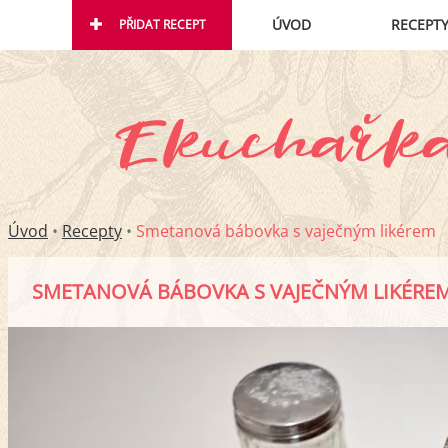
ÚVOD
RECEPT
PŘIDAT RECEPT
Úvod
•
Recepty
•
Smetanová bábovka s vaječným likérem
SMETANOVÁ BÁBOVKA S VAJEČNÝM LIKÉRE