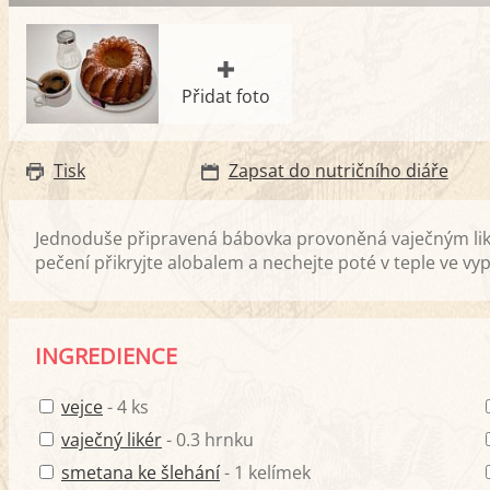
Přidat foto
Tisk
Zapsat do nutričního diáře
Jednoduše připravená bábovka provoněná vaječným liké
pečení přikryjte alobalem a nechejte poté v teple ve vy
INGREDIENCE
vejce
- 4 ks
vaječný likér
- 0.3 hrnku
smetana ke šlehání
- 1 kelímek