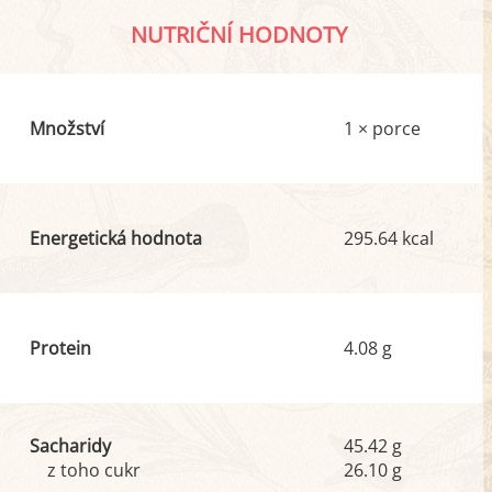
NUTRIČNÍ HODNOTY
Množství
1 × porce
Energetická hodnota
295.64 kcal
Protein
4.08 g
Sacharidy
45.42 g
z toho cukr
26.10 g