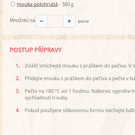
mouka polohrubá
- 380 g
Množství na
−
+
porce
POSTUP PŘÍPRAVY
1.
Zvlášť smíchejte mouku s práškem do pečiva. V m
2.
Přidejte mouku s práškem do pečiva a pečte v 
3.
Pečte na 180 °C asi 1 hodinu. Nakonec vypněte tr
vychladnutí trouby.
4.
Pokud použijete silikonovou formu nechejte bá