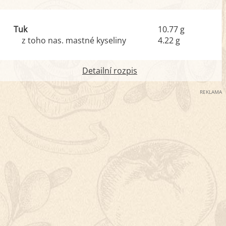
Tuk
10.77 g
z toho nas. mastné kyseliny
4.22 g
Detailní rozpis
REKLAMA