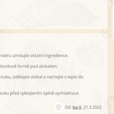
ixéru umixujte ostatní ingredience.
bábovkové formě pod alobalem.
oubu, odklopte alobal a nechejte v teple do
bovku před vyklopením úplně vychladnout.
Od:
Iva V
,
21.3.2022