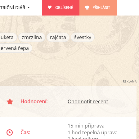
TRIČNÍ DIÁŘ
OBLÍBENÉ
PŘIHLÁSIT
cuketa
zmrzlina
rajčata
švestky
červená řepa
REKLAMA
Hodnocení:
Ohodnotit recept
15 min příprava
Čas:
1 hod tepelná úprava