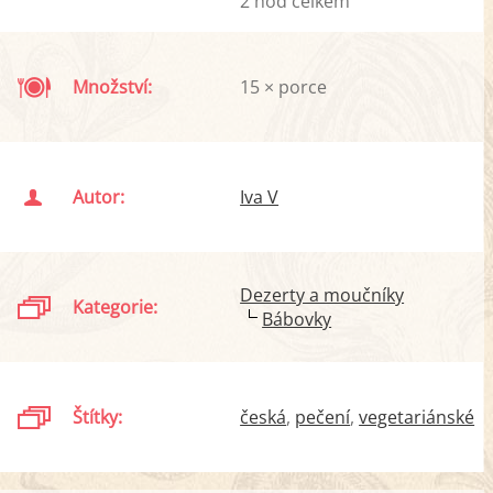
2 hod celkem
Množství:
15 × porce
Autor:
Iva V
Dezerty a moučníky
Kategorie:
Bábovky
Štítky:
česká
pečení
vegetariánské