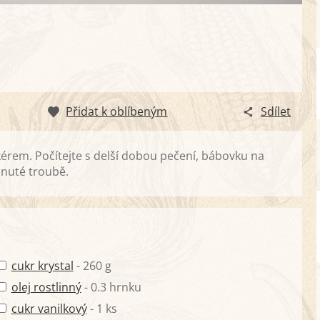
Přidat k oblíbeným
Sdílet
rem. Počítejte s delší dobou pečení, bábovku na
pnuté troubě.
cukr krystal
- 260 g
olej rostlinný
- 0.3 hrnku
cukr vanilkový
- 1 ks