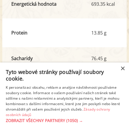
Energetická hodnota
693.35 kcal
Protein
13.85 g
Sacharidy
76.45 g
z toho cukr
64.55 g
×
Tyto webové stránky používají soubory
cookie.
Tuk
38.03 g
K personalizaci obsahu, reklam a analýze návštěvnosti používáme
z toho nas. mastné kyseliny
21.12 g
soubory cookie. Informace o vašem používání našich stránek také
sdílíme s našimi reklamními a analytickými partnery, kteří je mohou
kombinovat s dalšími informacemi, které jste jim poskytli nebo které
shromáždili při vašem používání jejich služeb.
Zásady ochrany
Detailní rozpis
osobních údajů
ZOBRAZIT VŠECHNY PARTNERY
(1050) →
REKLAMA