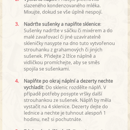
slazeného kondenzovaného mléka.
Mixujte, dokud se vše úplně nespojí.
3.
Nadrťte sušenky a naplňte sklenice
:
Sušenky nadrťte v sáčku či mixérem a do
malé zavařovací či jiné uzavíratelně
skleničky nasypte na dno tuto vytvořenou
strouhanku z grahamových či jiných
sušenek. Přidejte 2 lžíce náplně a
vidličkou promíchejte, aby se směs
spojila se sušenkami.
4.
Naplňte po okraj náplní a dezerty nechte
vychladit
: Do sklenic rozdělte náplň. V
případě potřeby posypte vršky další
strouhankou ze sušenek. Náplň by měla
vystačit na 4 sklenice. Dezerty dejte do
lednice a nechte je tuhnout alespoň 1
hodinu, než si pochutnáte.