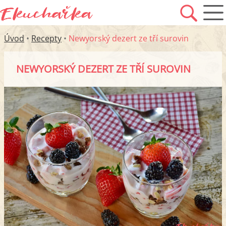
Úvod
•
Recepty
•
Newyorský dezert ze tří surovin
NEWYORSKÝ DEZERT ZE TŘÍ SUROVIN