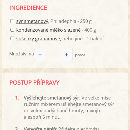
INGREDIENCE
sýr smetanový
, Philadephia - 250 g
kondenzované mléko slazené
- 400 g
sušenky grahamové
, nebo jiné - 1 balení
Množství na
−
+
porce
POSTUP PŘÍPRAVY
1.
Vyšlehejte smetanový sýr
: Ve velké míse
ručním mixérem ušlehejte smetanový sýr
do velmi nadýchané hmoty, mixujte
alespoň 5 minut.
2.
Vytvořte náplň
: Přidejte plechovku