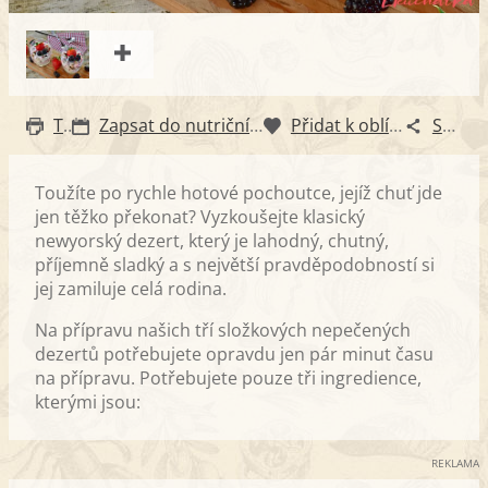
Tisk
Zapsat do nutričního diáře
Přidat k oblíbeným
Sdílet
Toužíte po rychle hotové pochoutce, jejíž chuť jde
jen těžko překonat? Vyzkoušejte klasický
newyorský dezert, který je lahodný, chutný,
příjemně sladký a s největší pravděpodobností si
jej zamiluje celá rodina.
Na přípravu našich tří složkových nepečených
dezertů potřebujete opravdu jen pár minut času
na přípravu. Potřebujete pouze tři ingredience,
kterými jsou:
REKLAMA