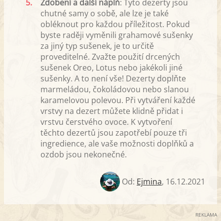
5.
Zdobení a další náplň
: Tyto dezerty jsou
chutné samy o sobě, ale lze je také
obléknout pro každou příležitost. Pokud
byste raději vyměnili grahamové sušenky
za jiný typ sušenek, je to určitě
proveditelné. Zvažte použití drcených
sušenek Oreo, Lotus nebo jakékoli jiné
sušenky. A to není vše! Dezerty doplňte
marmeládou, čokoládovou nebo slanou
karamelovou polevou. Při vytváření každé
vrstvy na dezert můžete klidně přidat i
vrstvu čerstvého ovoce. K vytvoření
těchto dezertů jsou zapotřebí pouze tři
ingredience, ale vaše možnosti doplňků a
ozdob jsou nekonečné.
Od:
Ejmina
,
16.12.2021
REKLAMA