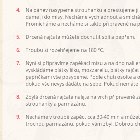
4.
Na pánev nasypeme strouhanku a orestujeme ji, 
dáme ji do mísy. Necháme vychladnout a smíchá
Promícháme a necháme si takto připravené na p
5.
Drcená rajčata můžete dochutit solí a pepřem.
6.
Troubu si rozehřejeme na 180 °C.
7.
Nyní si připravíme zapékací mísu a na dno nalij
vyskládáme plátky lilku, mozzarellu, plátky raj
papričkami vše posypeme. Podle chuti osolte a op
dokud vše nevyskládáte na sebe. Pokud nemáte r
8.
Zbylá drcená rajčata nalijte na vrch připravené
strouhanky a parmazánu.
9.
Necháme v troubě zapéct cca 30-40 min a můžete
trochou parmazánu, pokud vám zbyl. Dobrou c