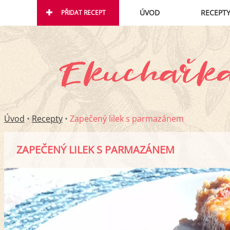
ÚVOD
RECEPT
PŘIDAT RECEPT
Úvod
•
Recepty
•
Zapečený lilek s parmazánem
ZAPEČENÝ LILEK S PARMAZÁNEM