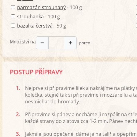
parmazán strouhaný
- 100 g
strouhanka
- 100 g
bazalka čerstvá
- 50 g
Množství na
−
+
porce
POSTUP PŘÍPRAVY
1.
Nejprve si připravíme lilek a nakrájíme na plátky
kolečka, stejně tak si připravíme i mozzarellu a
nesmíchat do hromady.
2.
Připravíme si pánev a necháme ji rozpálit na stře
každé strany do zlatova cca 1-2 min. Pánev nech
3.
Jakmile jsou opečené, dáme je na talíř a opepřím