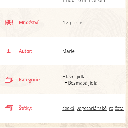
1 hod 10 min celkem
Množství:
4 × porce
Autor:
Marie
Hlavní jídla
Kategorie:
Bezmasá jídla
Štítky:
česká
vegetariánské
rajčata