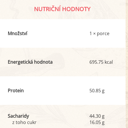
NUTRIČNÍ HODNOTY
Množství
1 × porce
Energetická hodnota
695.75 kcal
Protein
50.85 g
Sacharidy
44.30 g
z toho cukr
16.05 g