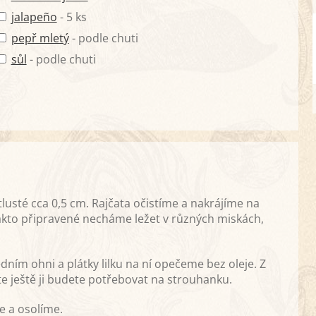
jalapeño
- 5 ks
pepř mletý
- podle chuti
sůl
- podle chuti
 tlusté cca 0,5 cm. Rajčata očistíme a nakrájíme na
 takto připravené necháme ležet v různých miskách,
dním ohni a plátky lilku na ní opečeme bez oleje. Z
te ještě ji budete potřebovat na strouhanku.
e a osolíme.