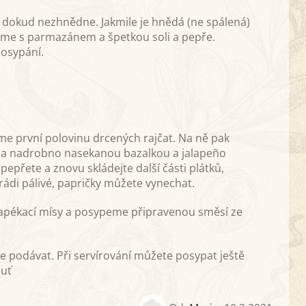
dokud nezhnědne. Jakmile je hnědá (ne spálená)
me s parmazánem a špetkou soli a pepře.
osypání.
eme první polovinu drcených rajčat. Na ně pak
čat a nadrobno nasekanou bazalkou a jalapeño
epřete a znovu skládejte další části plátků,
ádi pálivé, papričky můžete vynechat.
 zapékací mísy a posypeme připravenou směsí ze
 podávat. Při servírování můžete posypat ještě
huť