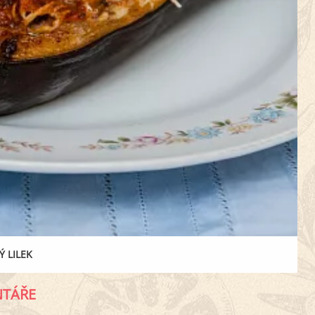
 LILEK
TÁŘE