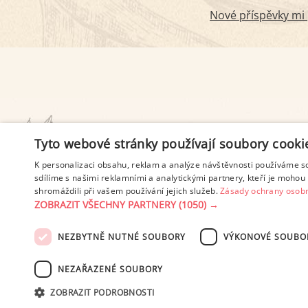
Nové příspěvky mi p
PODMÍNKY UŽITÍ
Tyto webové stránky používají soubory cooki
K personalizaci obsahu, reklam a analýze návštěvnosti používáme s
sdílíme s našimi reklamními a analytickými partnery, kteří je mohou 
shromáždili při vašem používání jejich služeb.
Zásady ochrany osobn
ZOBRAZIT VŠECHNY PARTNERY
(1050) →
NEZBYTNĚ NUTNÉ SOUBORY
VÝKONOVÉ SOUBO
© 2003-2026 ekucharka.cz
, IS
NEZAŘAZENÉ SOUBORY
ZOBRAZIT PODROBNOSTI