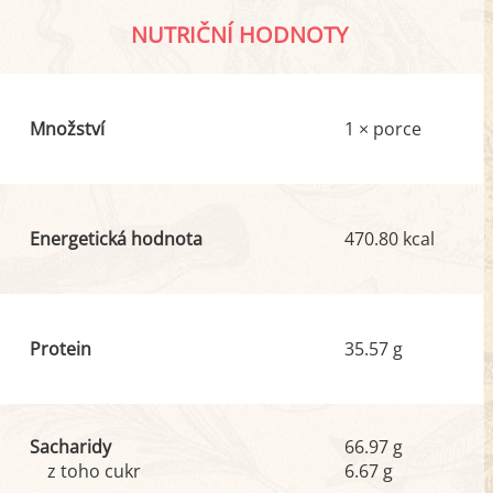
NUTRIČNÍ HODNOTY
Množství
1 × porce
Energetická hodnota
470.80 kcal
Protein
35.57 g
Sacharidy
66.97 g
z toho cukr
6.67 g