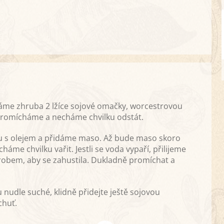
áme zhruba 2 lžíce sojové omačky, worcestrovou
 Promícháme a necháme chvilku odstát.
u s olejem a přidáme maso. Až bude maso skoro
me chvilku vařit. Jestli se voda vypaří, přilijeme
obem, aby se zahustila. Dukladně promíchat a
nudle suché, klidně přidejte ještě sojovou
chuť.