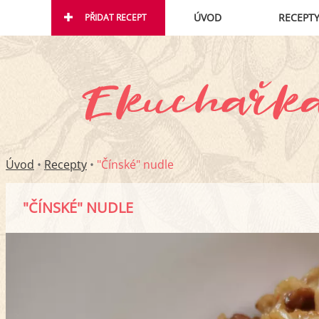
ÚVOD
RECEPT
PŘIDAT RECEPT
Úvod
•
Recepty
•
"Čínské" nudle
"ČÍNSKÉ" NUDLE