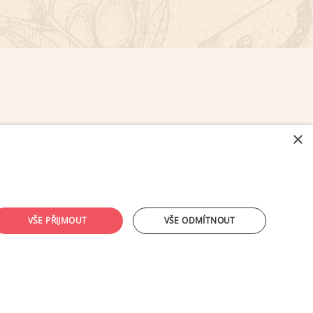
×
NASTAVENÍ COOKIES
VŠE PŘIJMOUT
VŠE ODMÍTNOUT
ouhlasu provozovatele zakázáno.