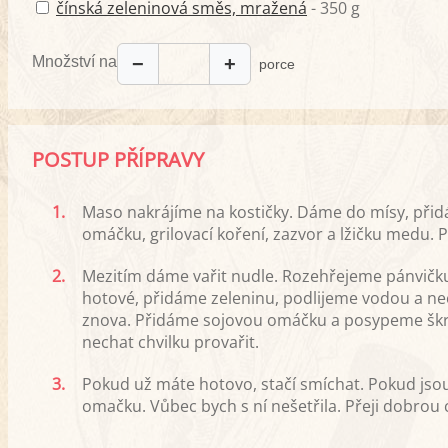
čínská zeleninová směs, mražená
- 350 g
Množství na
−
+
porce
POSTUP PŘÍPRAVY
1.
Maso nakrájíme na kostičky. Dáme do mísy, přid
omáčku, grilovací koření, zazvor a lžičku medu.
2.
Mezitím dáme vařit nudle. Rozehřejeme pánvičk
hotové, přidáme zeleninu, podlijeme vodou a nechá
znova. Přidáme sojovou omáčku a posypeme škr
nechat chvilku provařit.
3.
Pokud už máte hotovo, stačí smíchat. Pokud jsou 
omačku. Vůbec bych s ní nešetřila. Přeji dobrou 