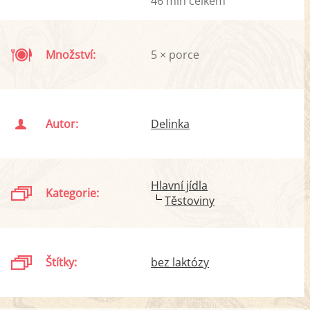
46 min celkem
Množství:
5 × porce
Autor:
Delinka
Hlavní jídla
Kategorie:
Těstoviny
Štítky:
bez laktózy