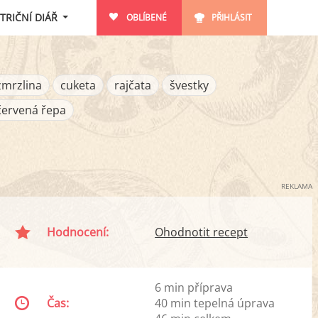
TRIČNÍ DIÁŘ
OBLÍBENÉ
PŘIHLÁSIT
zmrzlina
cuketa
rajčata
švestky
červená řepa
REKLAMA
Hodnocení:
Ohodnotit recept
6 min příprava
Čas:
40 min tepelná úprava