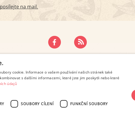
osílejte na mail.
ZÁSADY OCHRANY OSOBNÍCH ÚDAJŮ
KONTAKT
e.
oubory cookie. Informace o vašem používání našich stránek také
kombinovat s dalšími informacemi, které jste jim poskytli nebo které
ích údajů
RY
SOUBORY CÍLENÍ
FUNKČNÍ SOUBORY
SN 2694-6866, jakékoli veřejné šíření obsahu tohoto serveru je bez písemného s
Design: Eva Roverová