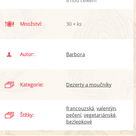
8 hod celkem
Množství:
30 × ks
Autor:
Barbora
Kategorie:
Dezerty a moučníky
francouzská
valentýn
Štítky:
pečení
vegetariánské
bezlepkové