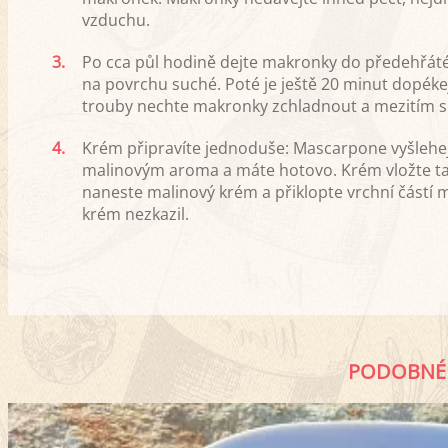
vzduchu.
3.
Po cca půl hodině dejte makronky do předehřáté
na povrchu suché. Poté je ještě 20 minut dopékej
trouby nechte makronky zchladnout a mezitím s
4.
Krém připravíte jednoduše: Mascarpone vyšlehej
malinovým aroma a máte hotovo. Krém vložte ta
naneste malinový krém a přiklopte vrchní částí 
krém nezkazil.
PODOBNÉ 