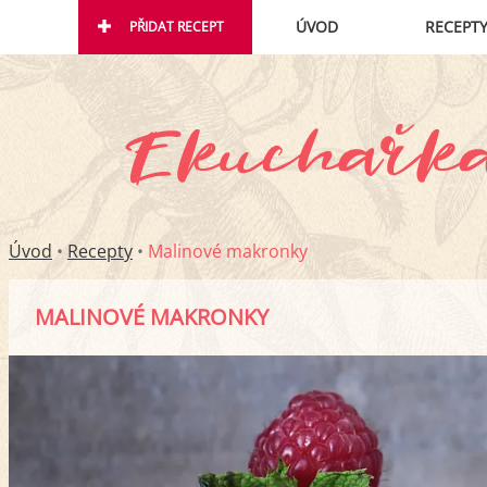
ÚVOD
RECEPT
PŘIDAT RECEPT
Úvod
•
Recepty
•
Malinové makronky
MALINOVÉ MAKRONKY