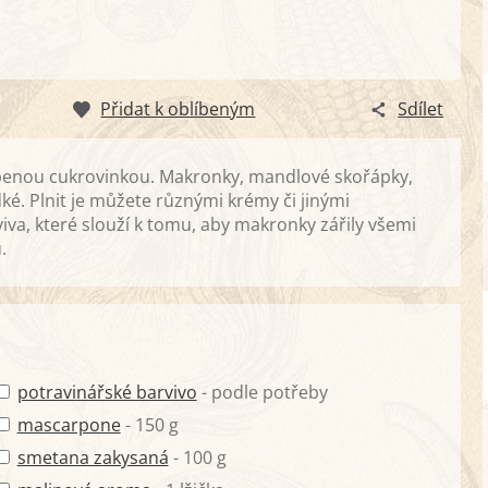
Přidat k oblíbeným
Sdílet
líbenou cukrovinkou. Makronky, mandlové skořápky,
ké. Plnit je můžete různými krémy či jinými
iva, které slouží k tomu, aby makronky zářily všemi
.
potravinářské barvivo
- podle potřeby
mascarpone
- 150 g
smetana zakysaná
- 100 g