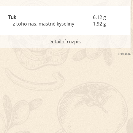
Tuk
6.12 g
z toho nas. mastné kyseliny
1.92 g
Detailní rozpis
REKLAMA