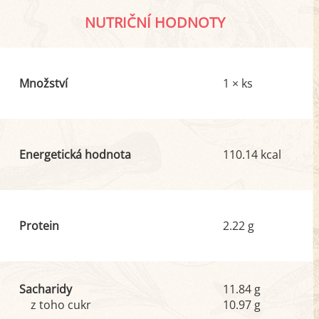
NUTRIČNÍ HODNOTY
Množství
1 × ks
Energetická hodnota
110.14 kcal
Protein
2.22 g
Sacharidy
11.84 g
z toho cukr
10.97 g