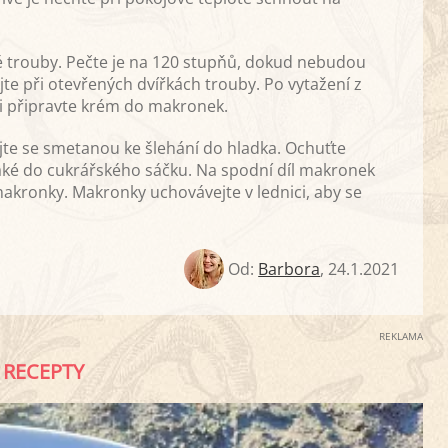
 trouby. Pečte je na 120 stupňů, dokud nebudou
te při otevřených dvířkách trouby. Po vytažení z
i připravte krém do makronek.
te se smetanou ke šlehání do hladka. Ochuťte
ké do cukrářského sáčku. Na spodní díl makronek
makronky. Makronky uchovávejte v lednici, aby se
Od:
Barbora
,
24.1.2021
REKLAMA
RECEPTY