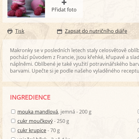
Přidat foto
Tisk
Zapsat do nutričního diáře
Makronky se v posledních letech staly celosvětově ob
pochází původem z Francie, jsou křehké, křupavé a slad
náplněmi. Oblíbené je také využití potravinářského barv
barvami. Upečte si je podle našeho vyladěného receptu
INGREDIENCE
mouka mandlová
, jemná - 200 g
cukr moučkový
- 250 g
cukr krupice
- 70 g