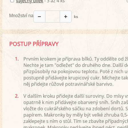
vaječný bílek
- 3 až 4 ks
Množství na
−
+
ks
POSTUP PŘÍPRAVY
1.
Prvním krokem je příprava bílků. Ty oddělte od žl
Nechte je tam "odležet" do druhého dne. Další den
přizpůsobily na pokojovou teplotu. Poté z nich uš
postupně přidávejte krupicový cukr. Míchejte tak
něj přidejte růžové potravinářské barvivo.
2.
V dalším kroku přidejte další suroviny. Do mís
opatrně k nim přidávejte obarvený sníh. Sníh z
vložte do cukrářského sáčku na zdobení dortů. 
papírem. Makronky by měly být velké zhruba 0,5
zaklepejte s ním o stůl. Tím se zbavíte případnýc
makronek. Makronky nedávejte ihned péct, nejdří