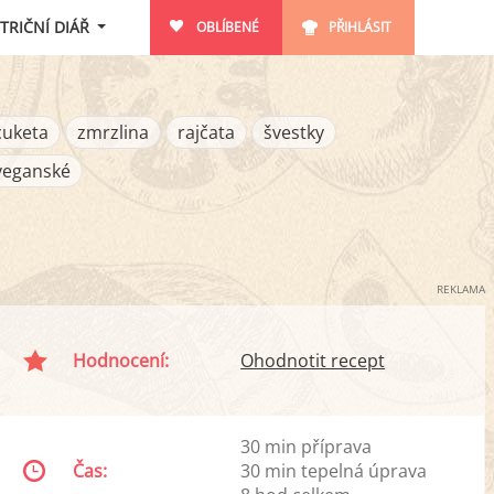
TRIČNÍ DIÁŘ
OBLÍBENÉ
PŘIHLÁSIT
cuketa
zmrzlina
rajčata
švestky
veganské
REKLAMA
Hodnocení:
Ohodnotit recept
30 min příprava
Čas:
30 min tepelná úprava