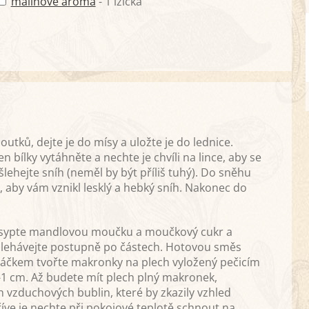
malinové aroma
- 1 lžička
outků, dejte je do mísy a uložte je do lednice.
 bílky vytáhněte a nechte je chvíli na lince, aby se
lehejte sníh (neměl by být příliš tuhý). Do sněhu
, aby vám vznikl lesklý a hebký sníh. Nakonec do
y vsypte mandlovou moučku a moučkový cukr a
ašlehávejte postupně po částech. Hotovou směs
Sáčkem tvořte makronky na plech vyložený pečicím
-1 cm. Až budete mít plech plný makronek,
h vzduchových bublin, které by zkazily vzhled
ve je nechte při pokojové teplotě schnout na