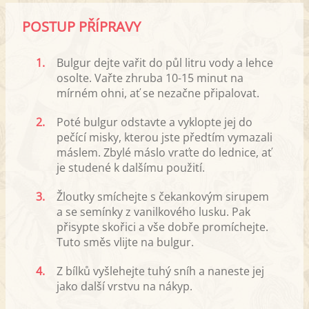
POSTUP PŘÍPRAVY
1.
Bulgur dejte vařit do půl litru vody a lehce
osolte. Vařte zhruba 10-15 minut na
mírném ohni, ať se nezačne připalovat.
2.
Poté bulgur odstavte a vyklopte jej do
pečící misky, kterou jste předtím vymazali
máslem. Zbylé máslo vraťte do lednice, ať
je studené k dalšímu použití.
3.
Žloutky smíchejte s čekankovým sirupem
a se semínky z vanilkového lusku. Pak
přisypte skořici a vše dobře promíchejte.
Tuto směs vlijte na bulgur.
4.
Z bílků vyšlehejte tuhý sníh a naneste jej
jako další vrstvu na nákyp.