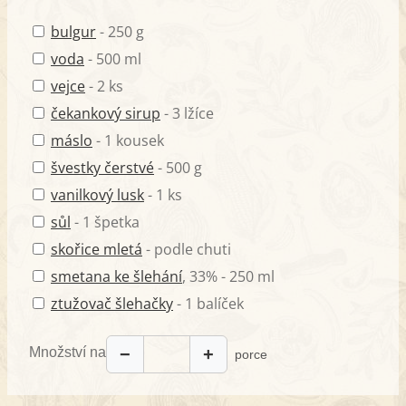
bulgur
- 250 g
voda
- 500 ml
vejce
- 2 ks
čekankový sirup
- 3 lžíce
máslo
- 1 kousek
švestky čerstvé
- 500 g
vanilkový lusk
- 1 ks
sůl
- 1 špetka
skořice mletá
- podle chuti
smetana ke šlehání
, 33% - 250 ml
ztužovač šlehačky
- 1 balíček
Množství na
−
+
porce