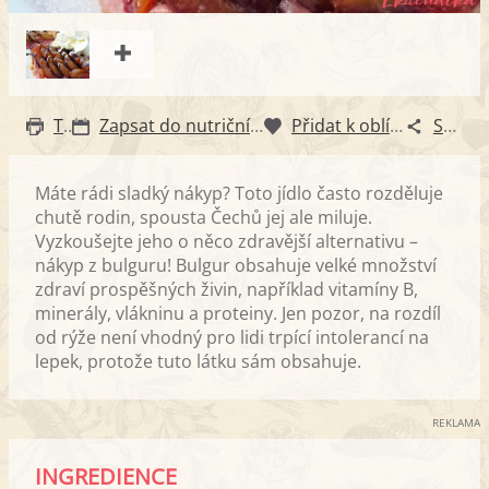
Tisk
Zapsat do nutričního diáře
Přidat k oblíbeným
Sdílet
Máte rádi sladký nákyp? Toto jídlo často rozděluje
chutě rodin, spousta Čechů jej ale miluje.
Vyzkoušejte jeho o něco zdravější alternativu –
nákyp z bulguru! Bulgur obsahuje velké množství
zdraví prospěšných živin, například vitamíny B,
minerály, vlákninu a proteiny. Jen pozor, na rozdíl
od rýže není vhodný pro lidi trpící intolerancí na
lepek, protože tuto látku sám obsahuje.
REKLAMA
INGREDIENCE