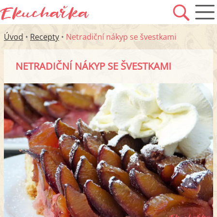
Úvod
•
Recepty
•
Netradiční nákyp se švestkami
NETRADIČNÍ NÁKYP SE ŠVESTKAMI