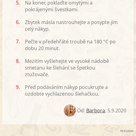
5.
Na konec poklaďte omytými a
pokrájenými švestkami.
6.
Zbytek másla nastrouhejte a posypte jím
celý nákyp.
7.
Pečte v předehřáté troubě na 180 °C po
dobu 20 minut.
8.
Mezitím vyšlehejte ve vysoké nádobě
smetanu ke šlehání se špetkou
ztužovače.
9.
Před podáváním nákyp pocukrujte a
ozdobte vychlazenou šlehačkou.
Od:
Barbora
,
5.9.2020
REKLAMA