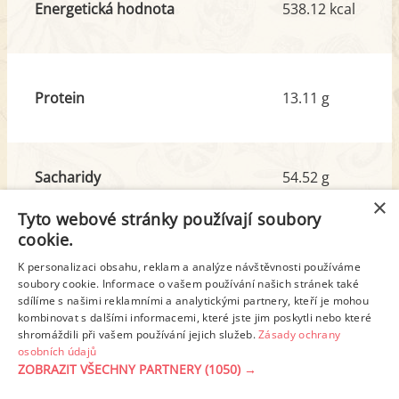
Energetická hodnota
538.12 kcal
Protein
13.11 g
Sacharidy
54.52 g
z toho cukr
15.01 g
×
Tyto webové stránky používají soubory
cookie.
Tuk
26.84 g
K personalizaci obsahu, reklam a analýze návštěvnosti používáme
z toho nas. mastné kyseliny
15.89 g
soubory cookie. Informace o vašem používání našich stránek také
sdílíme s našimi reklamními a analytickými partnery, kteří je mohou
kombinovat s dalšími informacemi, které jste jim poskytli nebo které
shromáždili při vašem používání jejich služeb.
Zásady ochrany
Detailní rozpis
osobních údajů
ZOBRAZIT VŠECHNY PARTNERY
(1050) →
REKLAMA