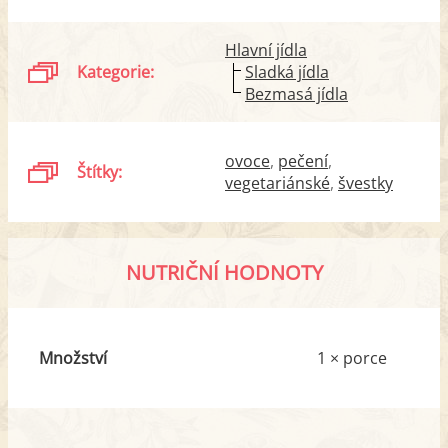
Hlavní jídla
Kategorie:
Sladká jídla
Bezmasá jídla
ovoce
pečení
Štítky:
vegetariánské
švestky
NUTRIČNÍ HODNOTY
Množství
1 × porce