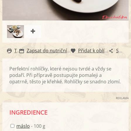
Tisk
Zapsat do nutričního diáře
Přidat k oblíbeným
Sdílet
Perfektní rohlíčky, které nejsou tvrdé a vždy se
podaří. Při přípravě postupujte pomaleji a
opatrně, těsto je křehké. Rohlíčky se snadno zlomí.
REKLAMA
INGREDIENCE
máslo
- 100 g