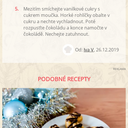
5.
Mezitím smíchejte vanilkové cukry s
cukrem moučka. Horké rohlíčky obalte v
cukru a nechte vychladnout. Poté
rozpusťte čokoládu a konce namočte v
čokoládě. Nechejte zatuhnout.
Od:
Iva V
,
26.12.2019
REKLAMA
PODOBNÉ RECEPTY