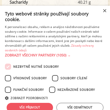
Sacharidy
40.21 g
z toho cukr
32.00 g
×
Tyto webové stránky používají soubory
cookie.
Tuk
14.60 g
K personalizaci obsahu, reklam a analýze návštěvnosti používáme
z toho nas. mastné kyseliny
5.96 g
soubory cookie. Informace o vašem používání našich stránek také
sdílíme s našimi reklamními a analytickými partnery, kteří je mohou
kombinovat s dalšími informacemi, které jste jim poskytli nebo které
shromáždili při vašem používání jejich služeb.
Zásady ochrany
Detailní rozpis
osobních údajů
ZOBRAZIT VŠECHNY PARTNERY
(1050) →
REKLAMA
NEZBYTNĚ NUTNÉ SOUBORY
PODMÍNKY UŽITÍ
ZÁSADY OCHRANY OSOBNÍCH ÚDAJŮ
KONTAKT
VÝKONOVÉ SOUBORY
SOUBORY CÍLENÍ
NASTAVENÍ COOKIES
FUNKČNÍ SOUBORY
NEZAŘAZENÉ SOUBORY
© 2003-2026 ekucharka.cz
, ISSN 2694-6866, jakékoli veřejné šíření obsahu
ZOBRAZIT PODROBNOSTI
tohoto serveru je bez písemného souhlasu provozovatele zakázáno.
Design: Eva Roverová
VŠE PŘIJMOUT
VŠE ODMÍTNOUT