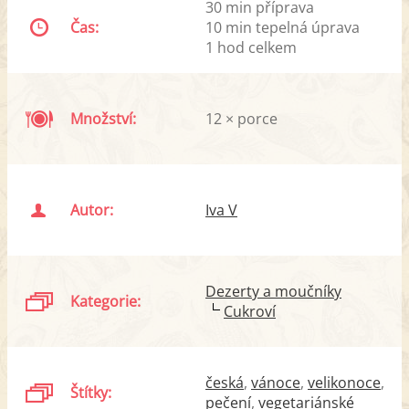
30 min příprava
Čas:
10 min tepelná úprava
1 hod celkem
Množství:
12 × porce
Autor:
Iva V
Dezerty a moučníky
Kategorie:
Cukroví
česká
vánoce
velikonoce
Štítky:
pečení
vegetariánské