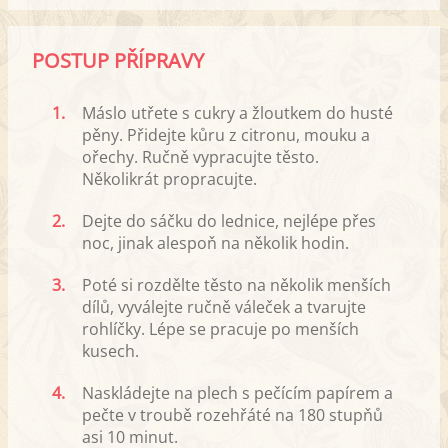
POSTUP PŘÍPRAVY
1.
Máslo utřete s cukry a žloutkem do husté
pěny. Přidejte kůru z citronu, mouku a
ořechy. Ručně vypracujte těsto.
Několikrát propracujte.
2.
Dejte do sáčku do lednice, nejlépe přes
noc, jinak alespoň na několik hodin.
3.
Poté si rozdělte těsto na několik menších
dílů, vyválejte ručně váleček a tvarujte
rohlíčky. Lépe se pracuje po menších
kusech.
4.
Naskládejte na plech s pečícím papírem a
pečte v troubě rozehřáté na 180 stupňů
asi 10 minut.