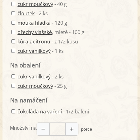
cukr moučkový
- 40 g
žloutek
- 2 ks
mouka hladká
- 120 g
ořechy vlašské
, mleté - 100 g
kůra z citronu
- z 1/2 kusu
cukr vanilkový
- 1 ks
Na obalení
cukr vanilkový
- 2 ks
cukr moučkový
- 25 g
Na namáčení
čokoláda na vaření
- 1/2 balení
Množství na
−
+
porce