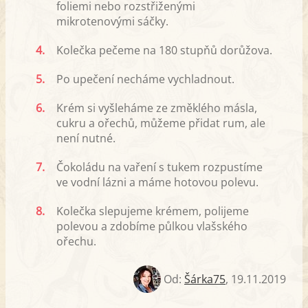
foliemi nebo rozstřiženými
mikrotenovými sáčky.
4.
Kolečka pečeme na 180 stupňů dorůžova.
5.
Po upečení necháme vychladnout.
6.
Krém si vyšleháme ze změklého másla,
cukru a ořechů, můžeme přidat rum, ale
není nutné.
7.
Čokoládu na vaření s tukem rozpustíme
ve vodní lázni a máme hotovou polevu.
8.
Kolečka slepujeme krémem, polijeme
polevou a zdobíme půlkou vlašského
ořechu.
Od:
Šárka75
,
19.11.2019