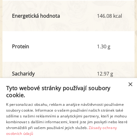
Energetická hodnota
146.08 kcal
Protein
1.30 g
Sacharidy
12.97 g
z toho cukr
7.05 g
×
Tyto webové stránky používají soubory
cookie.
Tuk
9.85 g
K personalizaci obsahu, reklam a analýze návštěvnosti používáme
z toho nas. mastné kyseliny
5.82 g
soubory cookie. Informace o vašem používání našich stránek také
sdílíme s našimi reklamními a analytickými partnery, kteří je mohou
kombinovat s dalšími informacemi, které jste jim poskytli nebo které
shromáždili při vašem používání jejich služeb.
Zásady ochrany
Detailní rozpis
osobních údajů