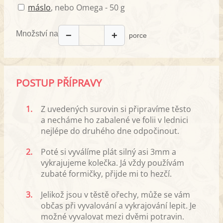
máslo
, nebo Omega - 50 g
Množství na
−
+
porce
POSTUP PŘÍPRAVY
1.
Z uvedených surovin si připravíme těsto
a necháme ho zabalené ve folii v lednici
nejlépe do druhého dne odpočinout.
2.
Poté si vyválíme plát silný asi 3mm a
vykrajujeme kolečka. Já vždy používám
zubaté formičky, přijde mi to hezčí.
3.
Jelikož jsou v těstě ořechy, může se vám
občas při vyvalování a vykrajování lepit. Je
možné vyvalovat mezi dvěmi potravin.