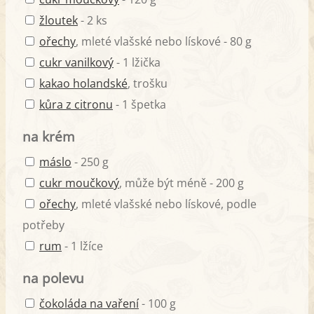
žloutek
- 2 ks
ořechy
, mleté vlašské nebo lískové - 80 g
cukr vanilkový
- 1 lžička
kakao holandské
, trošku
kůra z citronu
- 1 špetka
na krém
máslo
- 250 g
cukr moučkový
, může být méně - 200 g
ořechy
, mleté vlašské nebo lískové, podle
potřeby
rum
- 1 lžíce
na polevu
čokoláda na vaření
- 100 g