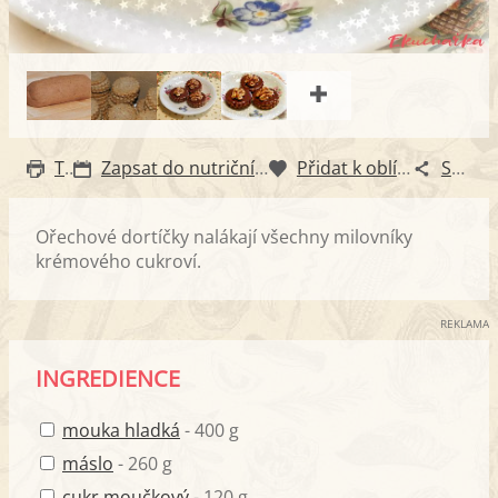
Tisk
Zapsat do nutričního diáře
Přidat k oblíbeným
Sdílet
Ořechové dortíčky nalákají všechny milovníky
krémového cukroví.
REKLAMA
INGREDIENCE
mouka hladká
- 400 g
máslo
- 260 g
cukr moučkový
- 120 g