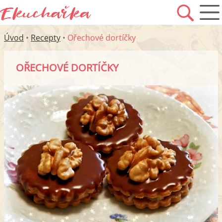
Úvod
•
Recepty
•
Ořechové dortíčky
OŘECHOVÉ DORTÍČKY