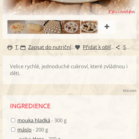
Tisk
Zapsat do nutričního diáře
Přidat k oblíbeným
Sdílet
Velice rychlé, jednoduché cukroví, které zvládnou i
děti.
REKLAMA
INGREDIENCE
mouka hladká
- 300 g
máslo
- 200 g