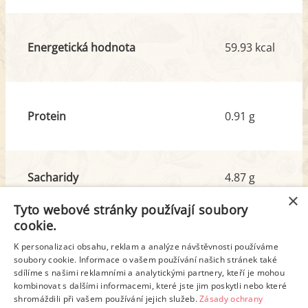
Energetická hodnota
59.93 kcal
Protein
0.91 g
Sacharidy
4.87 g
z toho cukr
0.80 g
×
Tyto webové stránky používají soubory
cookie.
Tuk
4.06 g
K personalizaci obsahu, reklam a analýze návštěvnosti používáme
soubory cookie. Informace o vašem používání našich stránek také
z toho nas. mastné kyseliny
2.00 g
sdílíme s našimi reklamními a analytickými partnery, kteří je mohou
kombinovat s dalšími informacemi, které jste jim poskytli nebo které
shromáždili při vašem používání jejich služeb.
Zásady ochrany
Detailní rozpis