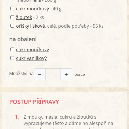
nebo
Hera
- 200 g
cukr moučkový
- 40 g
žloutek
- 2 ks
oříšky lískové
, celé, podle potřeby - 55 ks
na obalení
cukr moučkový
cukr vanilkový
Množství na
−
+
porce
POSTUP PŘÍPRAVY
1.
Z mouky, másla, cukru a žloutků si
vypracujeme těsto a dáme ho alespoň na