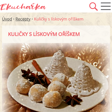
Úvod
•
Recepty
•
Kuličky s lískovým oříškem
KULIČKY S LÍSKOVÝM OŘÍŠKEM