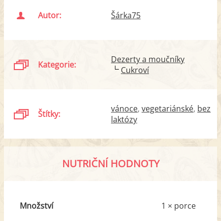
Autor:
Šárka75
Dezerty a moučníky
Kategorie:
Cukroví
vánoce
vegetariánské
bez
Štítky:
laktózy
NUTRIČNÍ HODNOTY
Množství
1 × porce