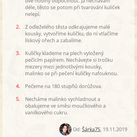
dvě hodiny odpočinout. Já nechávám
déle, těsto se potom při tvarování kuliček
nelepí.
2.
Z odleželého těsta odkrajujeme malé
kousky, vytvoříme kuličku, do ní vtlačíme
lískový ořech a zabalíme.
3.
Kuličky klademe na plech vyložený
pečícím papírem. Nechávejte si trošku
mezery mezi jednotlivými kousky,
malinko se při pečení kuličky nafouknou.
4.
Pečeme na 180 stupňů dorůžova.
5.
Necháme malinko vychladnout a
obalujeme ve směsi moučkového a
vanilkového cukru.
Od:
Šárka75
,
19.11.2019