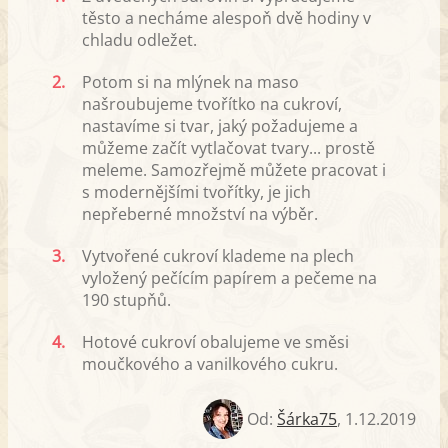
těsto a necháme alespoň dvě hodiny v
chladu odležet.
2.
Potom si na mlýnek na maso
našroubujeme tvořítko na cukroví,
nastavíme si tvar, jaký požadujeme a
můžeme začít vytlačovat tvary... prostě
meleme. Samozřejmě můžete pracovat i
s modernějšími tvořítky, je jich
nepřeberné množství na výběr.
3.
Vytvořené cukroví klademe na plech
vyložený pečícím papírem a pečeme na
190 stupňů.
4.
Hotové cukroví obalujeme ve směsi
moučkového a vanilkového cukru.
Od:
Šárka75
,
1.12.2019