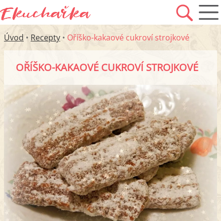
Úvod
•
Recepty
•
Oříško-kakaové cukroví strojkové
OŘÍŠKO-KAKAOVÉ CUKROVÍ STROJKOVÉ