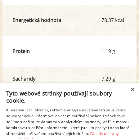
Energetická hodnota
78.37 kcal
Protein
1.19 g
Sacharidy
7.29 g
z toho cukr
2.32 g
×
Tyto webové stránky používají soubory
cookie.
Tuk
4.91 g
K personalizaci obsahu, reklam a analýze návštěvnosti používáme
soubory cookie. Informace o vašem používání našich stránek také
z toho nas. mastné kyseliny
2.53 g
sdílíme s našimi reklamními a analytickými partnery, kteří je mohou
kombinovat s dalšími informacemi, které jste jim poskytli nebo které
shromáždili při vašem používání jejich služeb.
Zásady ochrany
Detailní rozpis