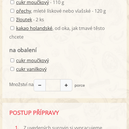
cukr moučkový
- 110 g
ořechy
, mleté lískové nebo vlašské - 120 g
žloutek
- 2 ks
kakao holandské
, od oka, jak tmavé těsto
chcete
na obalení
cukr moučkový
cukr vanilkový
Množství na
−
+
porce
POSTUP PŘÍPRAVY
1.
Z uvedených surovin si vypracujeme