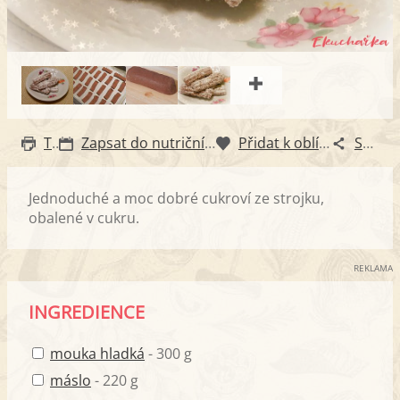
Tisk
Zapsat do nutričního diáře
Přidat k oblíbeným
Sdílet
Jednoduché a moc dobré cukroví ze strojku,
obalené v cukru.
REKLAMA
INGREDIENCE
mouka hladká
- 300 g
máslo
- 220 g