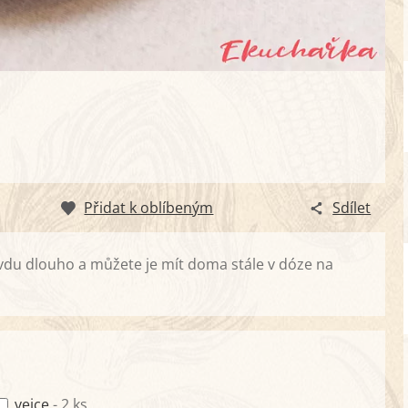
Přidat k oblíbeným
Sdílet
avdu dlouho a můžete je mít doma stále v dóze na
vejce
- 2 ks