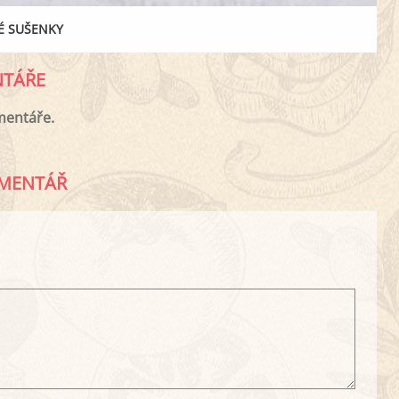
É SUŠENKY
TÁŘE
mentáře.
MENTÁŘ