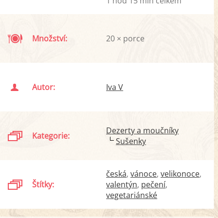
1 hod 15 min celkem
Množství:
20 × porce
Autor:
Iva V
Dezerty a moučníky
Kategorie:
Sušenky
česká
vánoce
velikonoce
Štítky:
valentýn
pečení
vegetariánské