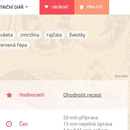
TRIČNÍ DIÁŘ
OBLÍBENÉ
PŘIHLÁSIT
cuketa
zmrzlina
rajčata
švestky
červená řepa
REKLAMA
Hodnocení:
Ohodnotit recept
50 min příprava
Čas:
13 min tepelná úprava