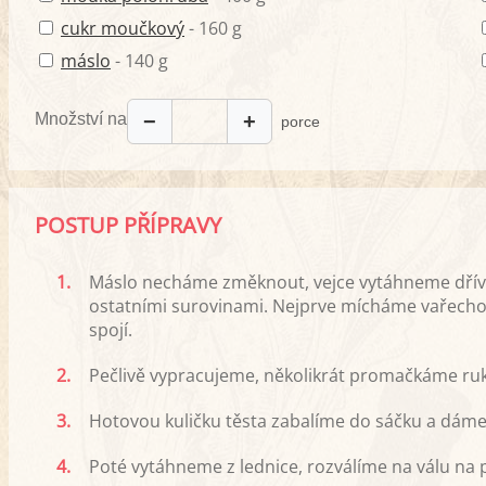
cukr moučkový
- 160 g
máslo
- 140 g
Množství na
−
+
porce
POSTUP PŘÍPRAVY
1.
Máslo necháme změknout, vejce vytáhneme dřív
ostatními surovinami. Nejprve mícháme vařecho
spojí.
2.
Pečlivě vypracujeme, několikrát promačkáme ru
3.
Hotovou kuličku těsta zabalíme do sáčku a dáme
4.
Poté vytáhneme z lednice, rozválíme na válu na 