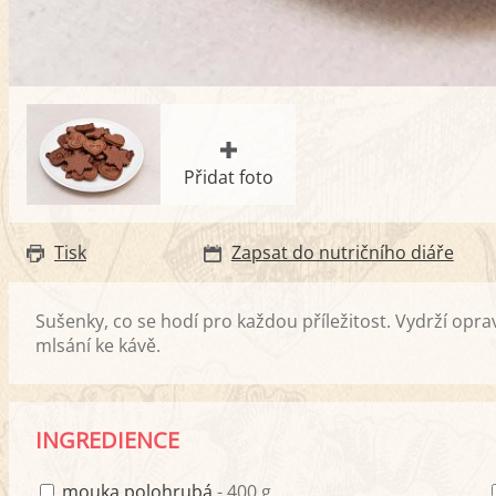
Přidat foto
Tisk
Zapsat do nutričního diáře
Sušenky, co se hodí pro každou příležitost. Vydrží opr
mlsání ke kávě.
INGREDIENCE
mouka polohrubá
- 400 g