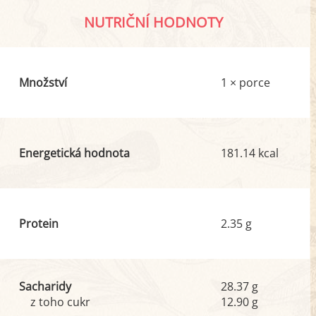
NUTRIČNÍ HODNOTY
Množství
1 × porce
Energetická hodnota
181.14 kcal
Protein
2.35 g
Sacharidy
28.37 g
z toho cukr
12.90 g