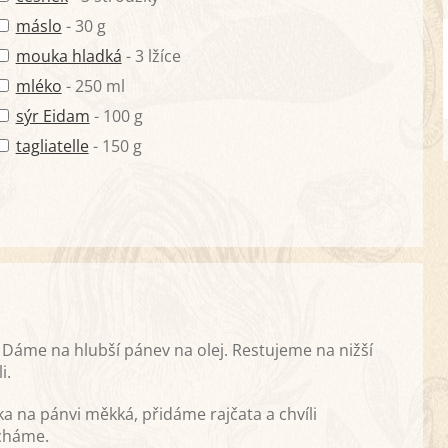
máslo
- 30 g
mouka hladká
- 3 lžíce
mléko
- 250 ml
sýr Eidam
- 100 g
tagliatelle
- 150 g
. Dáme na hlubší pánev na olej. Restujeme na nižší
i.
ika na pánvi měkká, přidáme rajčata a chvíli
ícháme.