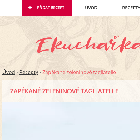
ÚVOD
RECEPT
PŘIDAT RECEPT
Úvod
•
Recepty
•
Zapékané zeleninové tagliatelle
ZAPÉKANÉ ZELENINOVÉ TAGLIATELLE