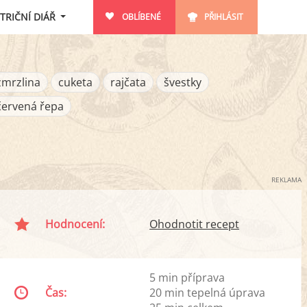
TRIČNÍ DIÁŘ
OBLÍBENÉ
PŘIHLÁSIT
zmrzlina
cuketa
rajčata
švestky
červená řepa
REKLAMA
Hodnocení:
Ohodnotit recept
5 min příprava
Čas:
20 min tepelná úprava