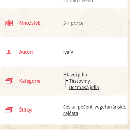
25 min celkem
Množství:
3 × porce
Autor:
Iva V
Hlavní jídla
Kategorie:
Těstoviny
Bezmasá jídla
česká
pečení
vegetariánské
Štítky:
rajčata