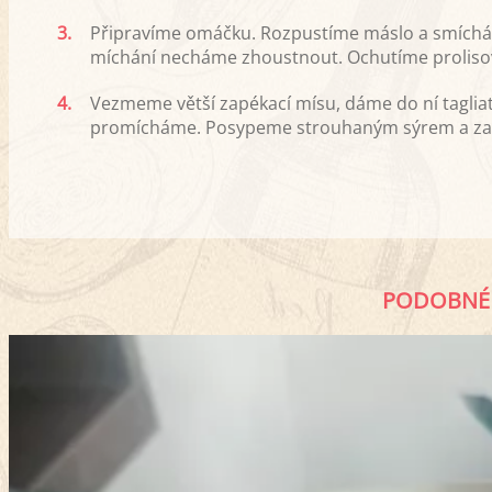
3.
Připravíme omáčku. Rozpustíme máslo a smíchá
míchání necháme zhoustnout. Ochutíme prolis
4.
Vezmeme větší zapékací mísu, dáme do ní taglia
promícháme. Posypeme strouhaným sýrem a zap
PODOBNÉ 