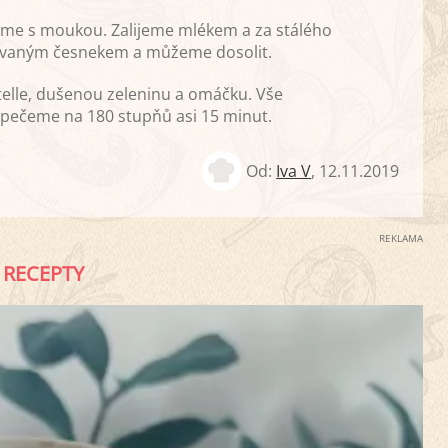
me s moukou. Zalijeme mlékem a za stálého
ovaným česnekem a můžeme dosolit.
telle, dušenou zeleninu a omáčku. Vše
ečeme na 180 stupňů asi 15 minut.
Od:
Iva V
,
12.11.2019
REKLAMA
RECEPTY