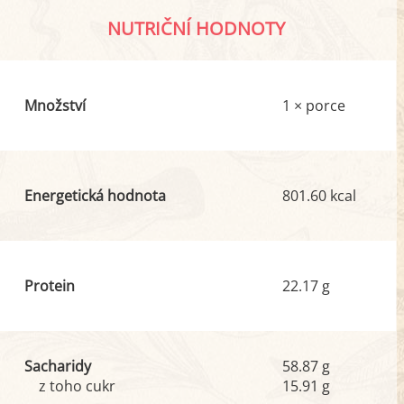
NUTRIČNÍ HODNOTY
Množství
1 × porce
Energetická hodnota
801.60 kcal
Protein
22.17 g
Sacharidy
58.87 g
z toho cukr
15.91 g