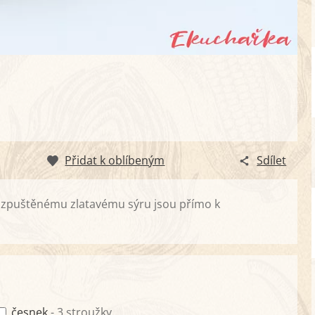
Přidat k oblíbeným
Sdílet
 rozpuštěnému zlatavému sýru jsou přímo k
česnek
- 3 stroužky