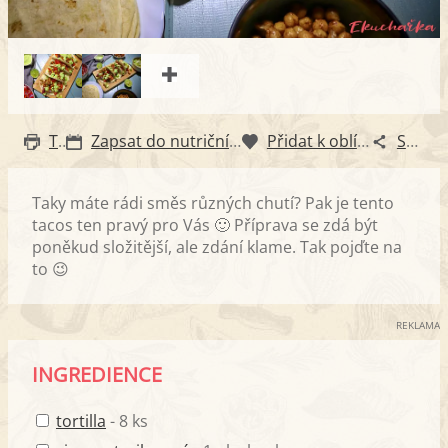
Tisk
Zapsat do nutričního diáře
Přidat k oblíbeným
Sdílet
Taky máte rádi směs různých chutí? Pak je tento
tacos ten pravý pro Vás 🙂 Příprava se zdá být
poněkud složitější, ale zdání klame. Tak pojďte na
to 😉
REKLAMA
INGREDIENCE
tortilla
- 8 ks