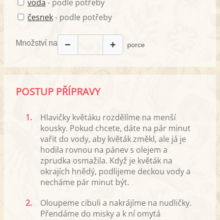
voda
- podle potřeby
česnek
- podle potřeby
Množství na
−
+
porce
POSTUP PŘÍPRAVY
1.
Hlavičky květáku rozdělíme na menší
kousky. Pokud chcete, dáte na pár minut
vařit do vody, aby květák změkl, ale já je
hodila rovnou na pánev s olejem a
zprudka osmažila. Když je květák na
okrajích hnědý, podlijeme deckou vody a
necháme pár minut být.
2.
Oloupeme cibuli a nakrájíme na nudličky.
Přendáme do misky a k ní omytá