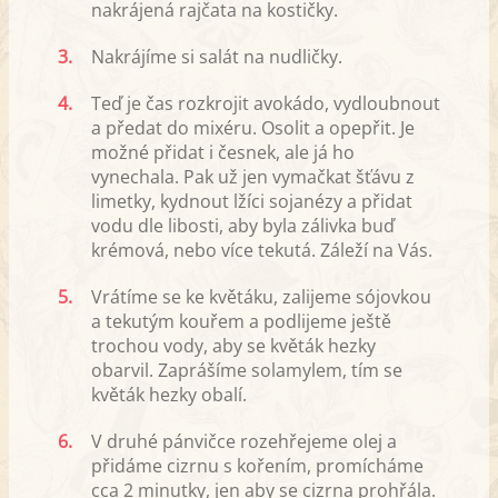
nakrájená rajčata na kostičky.
3.
Nakrájíme si salát na nudličky.
4.
Teď je čas rozkrojit avokádo, vydloubnout
a předat do mixéru. Osolit a opepřit. Je
možné přidat i česnek, ale já ho
vynechala. Pak už jen vymačkat šťávu z
limetky, kydnout lžíci sojanézy a přidat
vodu dle libosti, aby byla zálivka buď
krémová, nebo více tekutá. Záleží na Vás.
5.
Vrátíme se ke květáku, zalijeme sójovkou
a tekutým kouřem a podlijeme ještě
trochou vody, aby se květák hezky
obarvil. Zaprášíme solamylem, tím se
květák hezky obalí.
6.
V druhé pánvičce rozehřejeme olej a
přidáme cizrnu s kořením, promícháme
cca 2 minutky, jen aby se cizrna prohřála.