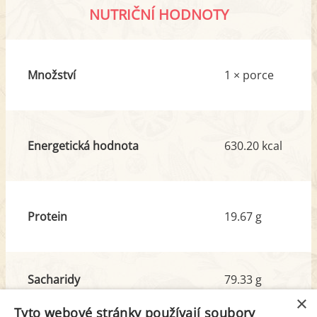
NUTRIČNÍ HODNOTY
Množství
1 × porce
Energetická hodnota
630.20 kcal
Protein
19.67 g
Sacharidy
79.33 g
z toho cukr
13.40 g
×
Tyto webové stránky používají soubory