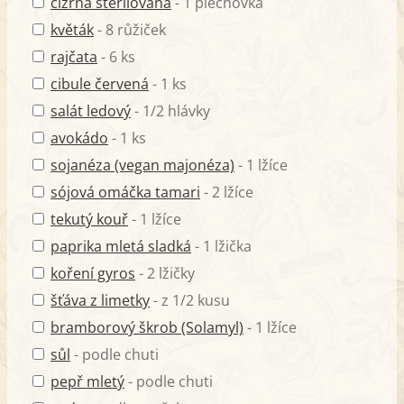
cizrna sterilovaná
- 1 plechovka
květák
- 8 růžiček
rajčata
- 6 ks
cibule červená
- 1 ks
salát ledový
- 1/2 hlávky
avokádo
- 1 ks
sojanéza (vegan majonéza)
- 1 lžíce
sójová omáčka tamari
- 2 lžíce
tekutý kouř
- 1 lžíce
paprika mletá sladká
- 1 lžička
koření gyros
- 2 lžičky
šťáva z limetky
- z 1/2 kusu
bramborový škrob (Solamyl)
- 1 lžíce
sůl
- podle chuti
pepř mletý
- podle chuti