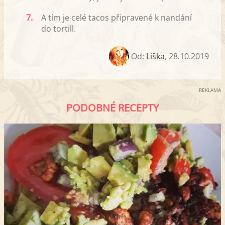
7.
A tím je celé tacos připravené k nandání
do tortill.
Od:
Liška
,
28.10.2019
REKLAMA
PODOBNÉ RECEPTY