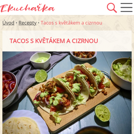
Úvod
•
Recepty
•
Tacos s květákem a cizrnou
TACOS S KVĚTÁKEM A CIZRNOU