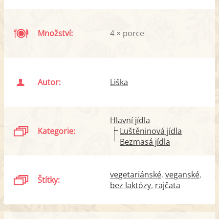
Množství:
4 × porce
Autor:
Liška
Hlavní jídla
Kategorie:
Luštěninová jídla
Bezmasá jídla
vegetariánské
veganské
Štítky:
bez laktózy
rajčata