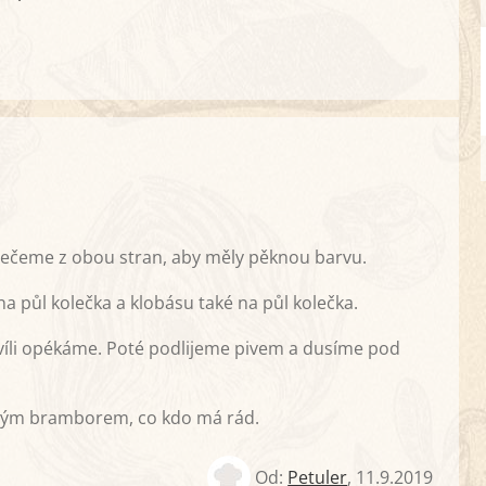
opečeme z obou stran, aby měly pěknou barvu.
na půl kolečka a klobásu také na půl kolečka.
íli opékáme. Poté podlijeme pivem a dusíme pod
ným bramborem, co kdo má rád.
Od:
Petuler
,
11.9.2019