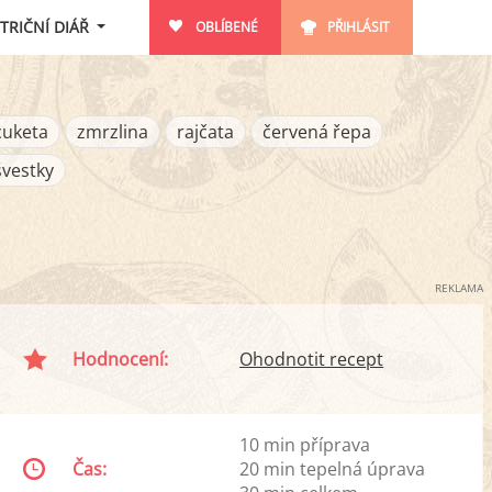
TRIČNÍ DIÁŘ
OBLÍBENÉ
PŘIHLÁSIT
cuketa
zmrzlina
rajčata
červená řepa
švestky
REKLAMA
Hodnocení:
Ohodnotit recept
10 min příprava
Čas:
20 min tepelná úprava