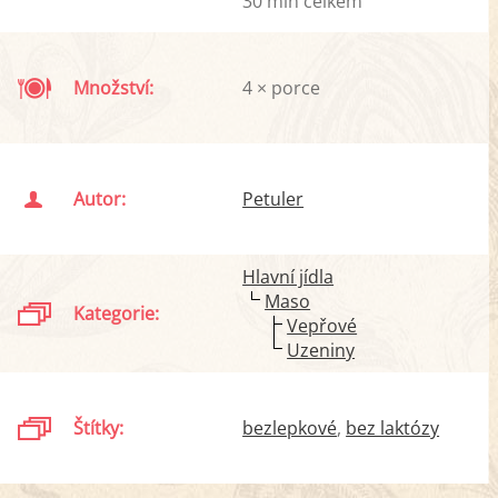
30 min celkem
Množství:
4 × porce
Autor:
Petuler
Hlavní jídla
Maso
Kategorie:
Vepřové
Uzeniny
Štítky:
bezlepkové
bez laktózy