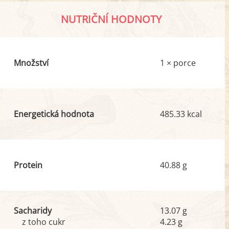
NUTRIČNÍ HODNOTY
Množství
1 × porce
Energetická hodnota
485.33 kcal
Protein
40.88 g
Sacharidy
13.07 g
z toho cukr
4.23 g