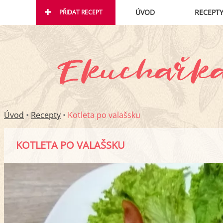
ÚVOD
RECEPT
PŘIDAT RECEPT
Úvod
•
Recepty
•
Kotleta po valašsku
KOTLETA PO VALAŠSKU