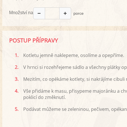
Množství na
−
+
porce
POSTUP PŘÍPRAVY
1.
Kotletu jemně naklepeme, osolíme a opepříme.
2.
V hrnci si rozehřejeme sádlo a všechny plátky 
3.
Mezitím, co opékáme kotlety, si nakrájíme cibuli 
4.
Vše přidáme k masu, přisypeme majoránku a chv
poklicí do změknutí.
5.
Podávat můžeme se zeleninou, pečivem, opéka