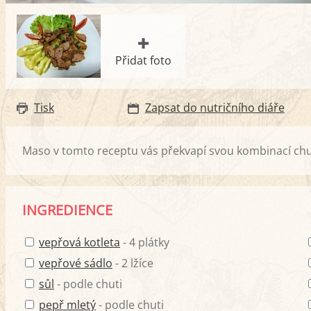
Přidat foto
Tisk
Zapsat do nutričního diáře
Maso v tomto receptu vás překvapí svou kombinací chutí
INGREDIENCE
vepřová kotleta
- 4 plátky
vepřové sádlo
- 2 lžíce
sůl
- podle chuti
pepř mletý
- podle chuti