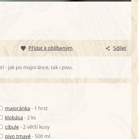
Přidat k oblíbeným
Sdílet
 - jak po majoránce, tak i pivu.
majoránka
- 1 hrst
klobása
- 2 ks
cibule
- 2 větší kusy
pivo tmavé
- 500 ml