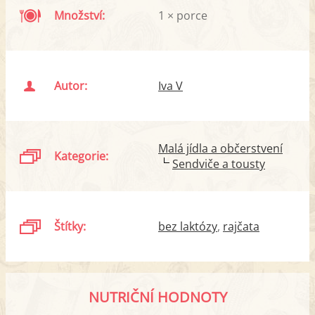
Množství:
1 × porce
Autor:
Iva V
Malá jídla a občerstvení
Kategorie:
Sendviče a tousty
Štítky:
bez laktózy
rajčata
NUTRIČNÍ HODNOTY