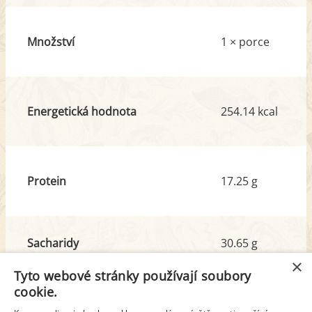
Množství
1 × porce
Energetická hodnota
254.14 kcal
Protein
17.25 g
Sacharidy
30.65 g
z toho cukr
3.91 g
×
Tyto webové stránky používají soubory
cookie.