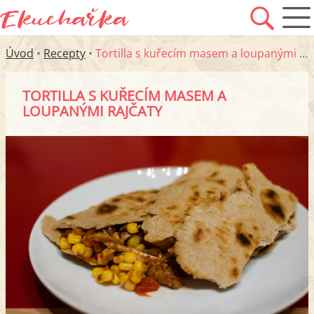
Úvod
•
Recepty
•
Tortilla s kuřecím masem a loupanými rajčaty
TORTILLA S KUŘECÍM MASEM A
LOUPANÝMI RAJČATY