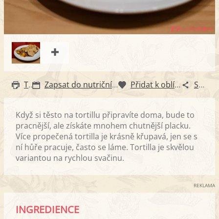
Tisk
Zapsat do nutričního diáře
Přidat k oblíbeným
Sdílet
Když si těsto na tortillu připravíte doma, bude to
pracnější, ale získáte mnohem chutnější placku.
Více propečená tortilla je krásně křupavá, jen se s
ní hůře pracuje, často se láme. Tortilla je skvělou
variantou na rychlou svačinu.
REKLAMA
INGREDIENCE