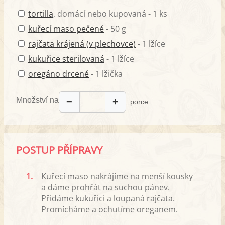
tortilla
, domácí nebo kupovaná - 1 ks
kuřecí maso pečené
- 50 g
rajčata krájená (v plechovce)
- 1 lžíce
kukuřice sterilovaná
- 1 lžíce
oregáno drcené
- 1 lžička
Množství na
−
+
porce
POSTUP PŘÍPRAVY
1.
Kuřecí maso nakrájíme na menší kousky
a dáme prohřát na suchou pánev.
Přidáme kukuřici a loupaná rajčata.
Promícháme a ochutíme oreganem.