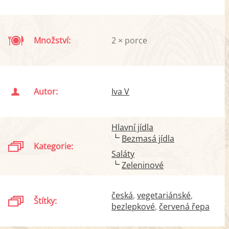
Množství:
2 × porce
Autor:
Iva V
Hlavní jídla
Bezmasá jídla
Kategorie:
Saláty
Zeleninové
česká
vegetariánské
Štítky:
bezlepkové
červená řepa