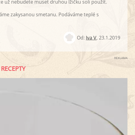
že už nebudete muset druhou lžičku soli použít.
áme zakysanou smetanu. Podáváme teplé s
Od:
Iva V
,
23.1.2019
REKLAMA
RECEPTY