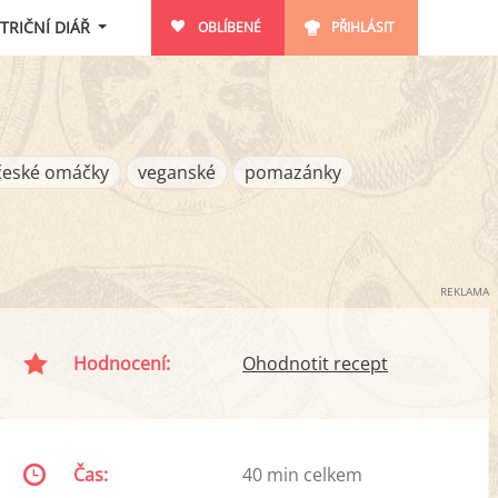
TRIČNÍ DIÁŘ
OBLÍBENÉ
PŘIHLÁSIT
české omáčky
veganské
pomazánky
REKLAMA
Hodnocení:
Ohodnotit recept
Čas:
40 min celkem