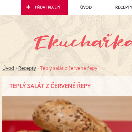
ÚVOD
RECEPT
PŘIDAT RECEPT
Úvod
•
Recepty
•
Teplý salát z červené řepy
TEPLÝ SALÁT Z ČERVENÉ ŘEPY