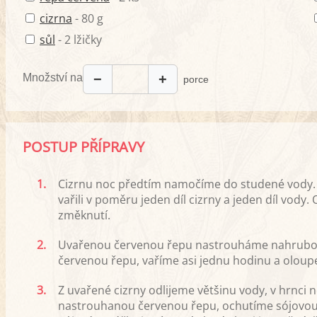
cizrna
- 80 g
sůl
- 2 lžičky
Množství na
−
+
porce
POSTUP PŘÍPRAVY
1.
Cizrnu noc předtím namočíme do studené vody.
vařili v poměru jeden díl cizrny a jeden díl vody
změknutí.
2.
Uvařenou červenou řepu nastrouháme nahrubo. 
červenou řepu, vaříme asi jednu hodinu a olou
3.
Z uvařené cizrny odlijeme většinu vody, v hrnci 
nastrouhanou červenou řepu, ochutíme sójovo