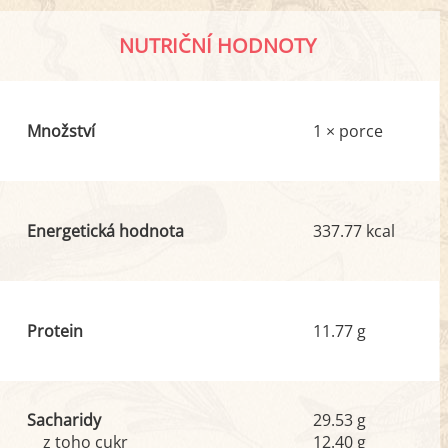
NUTRIČNÍ HODNOTY
Množství
1 × porce
Energetická hodnota
337.77 kcal
Protein
11.77 g
Sacharidy
29.53 g
z toho cukr
12.40 g