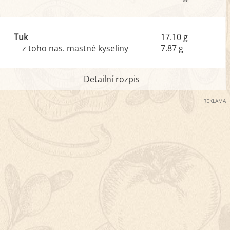
Tuk
17.10 g
z toho nas. mastné kyseliny
7.87 g
Detailní rozpis
REKLAMA