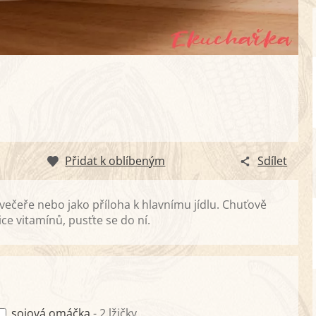
Přidat k oblíbeným
Sdílet
 večeře nebo jako příloha k hlavnímu jídlu. Chuťově
ce vitamínů, pusťte se do ní.
sojová omáčka
- 2 lžičky