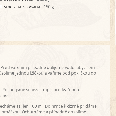
smetana zakysaná
- 150 g
 Před vařením případně dolijeme vodu, abychom
. Osolíme jednou lžičkou a vaříme pod pokličkou do
Pokud jsme si nezakoupili předvařenou
peme.
necháme asi jen 100 ml. Do hrnce k cizrně přidáme
u omáčkou. Ochutnáme a případně dosolíme.