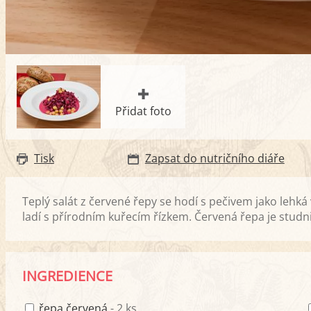
Přidat foto
Tisk
Zapsat do nutričního diáře
Teplý salát z červené řepy se hodí s pečivem jako lehká
ladí s přírodním kuřecím řízkem. Červená řepa je studni
INGREDIENCE
řepa červená
- 2 ks