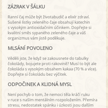
ZÁZRAK V ŠÁLKU
Ranní čaj může být životabudič a elixír zdraví.
Sušené lístky zeleného čaje obsahují katechin
s vysokým antioxidačním účinkem. Dopřejte si
kvalitní směs sypaného zeleného čaje a váš
organizmus vám jistě poděkuje.
MLSÁNÍ POVOLENO
Věděli jste, že když se zakousnete do tabulky
čokolády, bojujete proti rakovině? Musí to být ale
čokoláda s vysokým obsahem kakaa (70 % a více).
Dopřejte si čokoládu bez výčitek.
ODPOČINEK A KLIDNÁ MYSL
Není pochyb o tom, že nemoci těla kráčí ruku
v ruce s naším mentálním rozpoložením. Přemíra
stresu, nedostatek spánku i úzkosti jsou dalším