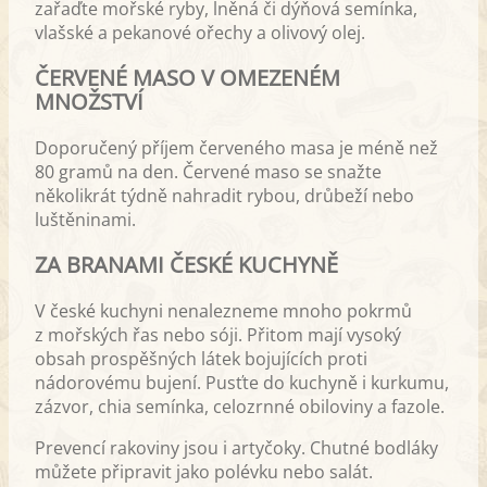
zařaďte mořské ryby, lněná či dýňová semínka,
vlašské a pekanové ořechy a olivový olej.
ČERVENÉ MASO V OMEZENÉM
MNOŽSTVÍ
Doporučený příjem červeného masa je méně než
80 gramů na den. Červené maso se snažte
několikrát týdně nahradit rybou, drůbeží nebo
luštěninami.
ZA BRANAMI ČESKÉ KUCHYNĚ
V české kuchyni nenalezneme mnoho pokrmů
z mořských řas nebo sóji. Přitom mají vysoký
obsah prospěšných látek bojujících proti
nádorovému bujení. Pusťte do kuchyně i kurkumu,
zázvor, chia semínka, celozrnné obiloviny a fazole.
Prevencí rakoviny jsou i artyčoky. Chutné bodláky
můžete připravit jako polévku nebo salát.