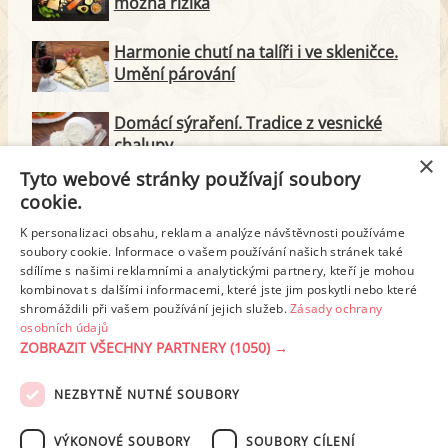
možná rizika
Harmonie chutí na talíři i ve skleničce.
Umění párování
Domácí sýraření. Tradice z vesnické
chalupy
×
Tyto webové stránky používají soubory
Majonéza jako královna teplé kuchyně
cookie.
K personalizaci obsahu, reklam a analýze návštěvnosti používáme
soubory cookie. Informace o vašem používání našich stránek také
Proteinové svačinky za zlomek ceny.
sdílíme s našimi reklamními a analytickými partnery, kteří je mohou
Vyrobte si je doma
kombinovat s dalšími informacemi, které jste jim poskytli nebo které
shromáždili při vašem používání jejich služeb.
Zásady ochrany
osobních údajů
ZOBRAZIT VŠECHNY PARTNERY
(1050) →
REKLAMA
NEZBYTNĚ NUTNÉ SOUBORY
PODMÍNKY UŽITÍ
ZÁSADY OCHRANY OSOBNÍCH ÚDAJŮ
KONTAKT
VÝKONOVÉ SOUBORY
SOUBORY CÍLENÍ