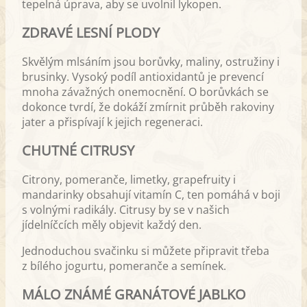
tepelná úprava, aby se uvolnil lykopen.
ZDRAVÉ LESNÍ PLODY
Skvělým mlsáním jsou borůvky, maliny, ostružiny i
brusinky. Vysoký podíl antioxidantů je prevencí
mnoha závažných onemocnění. O borůvkách se
dokonce tvrdí, že dokáží zmírnit průběh rakoviny
jater a přispívají k jejich regeneraci.
CHUTNÉ CITRUSY
Citrony, pomeranče, limetky, grapefruity i
mandarinky obsahují vitamín C, ten pomáhá v boji
s volnými radikály. Citrusy by se v našich
jídelníčcích měly objevit každý den.
Jednoduchou svačinku si můžete připravit třeba
z bílého jogurtu, pomeranče a semínek.
MÁLO ZNÁMÉ GRANÁTOVÉ JABLKO