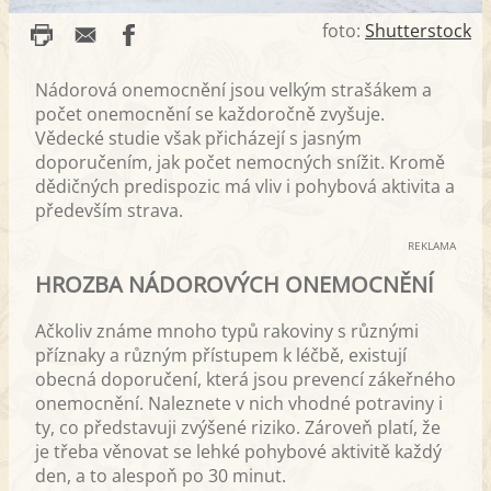
foto:
Shutterstock
Nádorová onemocnění jsou velkým strašákem a
počet onemocnění se každoročně zvyšuje.
Vědecké studie však přicházejí s jasným
doporučením, jak počet nemocných snížit. Kromě
dědičných predispozic má vliv i pohybová aktivita a
především strava.
REKLAMA
HROZBA NÁDOROVÝCH ONEMOCNĚNÍ
Ačkoliv známe mnoho typů rakoviny s různými
příznaky a různým přístupem k léčbě, existují
obecná doporučení, která jsou prevencí zákeřného
onemocnění. Naleznete v nich vhodné potraviny i
ty, co představuji zvýšené riziko. Zároveň platí, že
je třeba věnovat se lehké pohybové aktivitě každý
den, a to alespoň po 30 minut.