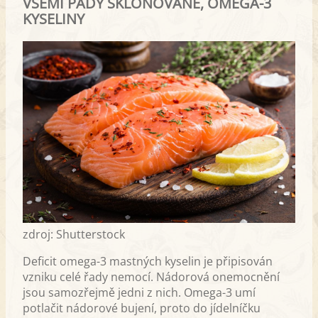
VŠEMI PÁDY SKLOŇOVANÉ, OMEGA-3
KYSELINY
zdroj: Shutterstock
Deficit omega-3 mastných kyselin je připisován
vzniku celé řady nemocí. Nádorová onemocnění
jsou samozřejmě jedni z nich. Omega-3 umí
potlačit nádorové bujení, proto do jídelníčku