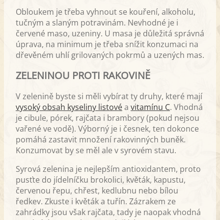
Obloukem je třeba vyhnout se kouření, alkoholu,
tučným a slaným potravinám. Nevhodné je i
červené maso, uzeniny. U masa je důležitá správná
úprava, na minimum je třeba snížit konzumaci na
dřevěném uhlí grilovaných pokrmů a uzených mas.
ZELENINOU PROTI RAKOVINĚ
V zelenině byste si měli vybírat ty druhy, které mají
vysoký obsah kyseliny listové
a
vitamínu C
. Vhodná
je cibule, pórek, rajčata i brambory (pokud nejsou
vařené ve vodě). Výborný je i česnek, ten dokonce
pomáhá zastavit množení rakovinných buněk.
Konzumovat by se měl ale v syrovém stavu.
Syrová zelenina je nejlepším antioxidantem, proto
pusťte do jídelníčku brokolici, květák, kapustu,
červenou řepu, chřest, kedlubnu nebo bílou
ředkev. Zkuste i květák a tuřín. Zázrakem ze
zahrádky jsou však rajčata, tady je naopak vhodná