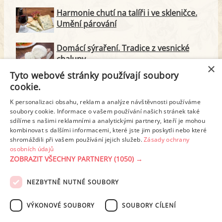
Harmonie chutí na talíři i ve skleničce.
Umění párování
Domácí sýraření. Tradice z vesnické
chalupy
×
Tyto webové stránky používají soubory
Majonéza jako královna teplé kuchyně
cookie.
K personalizaci obsahu, reklam a analýze návštěvnosti používáme
soubory cookie. Informace o vašem používání našich stránek také
Proteinové svačinky za zlomek ceny.
sdílíme s našimi reklamními a analytickými partnery, kteří je mohou
Vyrobte si je doma
kombinovat s dalšími informacemi, které jste jim poskytli nebo které
shromáždili při vašem používání jejich služeb.
Zásady ochrany
osobních údajů
ZOBRAZIT VŠECHNY PARTNERY
(1050) →
REKLAMA
NEZBYTNĚ NUTNÉ SOUBORY
PODMÍNKY UŽITÍ
ZÁSADY OCHRANY OSOBNÍCH ÚDAJŮ
KONTAKT
VÝKONOVÉ SOUBORY
SOUBORY CÍLENÍ
NASTAVENÍ COOKIES