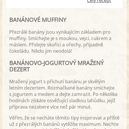
Celý recept
pudink je tím pravým pro vás.
Nejen, že neobsahuje žádný
BANÁNOVÉ MUFFINY
škodlivý cukr, ale naopak se může
pyšnit bohatým množstvím
Přezrálé banány jsou vynikajícím základem pro
zdravých sacharidů a také tuků.
muffiny. Smíchejte je s moukou, vejci, cukrem a
Tento zdravý pudink také vyniká
máslem. Přidejte skořici a ořechy, případně
díky tomu, že suroviny v něm
čokoládu. Nikdo jim neodolá!
použité lze hojně obměňovat.
BANÁNOVO-JOGURTOVÝ MRAŽENÝ
Použít můžete v podstatě jakékoliv
DEZERT
oříšky, semínka, zdravá sladidla, ale
i mléka. Jestliže se potýkáte s
Mražený jogurt s příchutí banánu je skvělým
problémy s laktózou, můžete
letním dezertem. Rozmačkané banány smíchejte
použít mléko sójové, rýžové či…
s jogurtem a medem a dejte zamrazit. Po několika
hodinách získáte osvěžující sladkou lahůdku, jejíž
příprava nezabere více než pár minut.
Věřím, že se necháte těmito tipy inspirovat a příště
už z přezrálých banánů vytěžíte maximum. Nechte