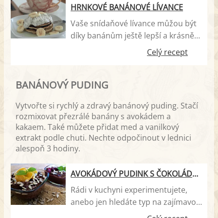
HRNKOVÉ BANÁNOVÉ LÍVANCE
Vaše snídaňové lívance můžou být
díky banánům ještě lepší a krásně
vláčné i bez kynutí. Vyzkoušejte
Celý recept
sami! :-)
BANÁNOVÝ PUDING
Vytvořte si rychlý a zdravý banánový puding. Stačí
rozmixovat přezrálé banány s avokádem a
kakaem. Také můžete přidat med a vanilkový
extrakt podle chuti. Nechte odpočinout v lednici
alespoň 3 hodiny.
AVOKÁDOVÝ PUDINK S ČOKOLÁDOVÝM NÁDECHEM A OVOCEM
Rádi v kuchyni experimentujete,
anebo jen hledáte typ na zajímavou
snídani či svačinku? Avokádový