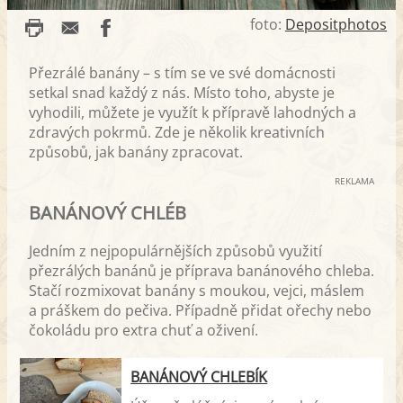
foto:
Depositphotos
Přezrálé banány – s tím se ve své domácnosti
setkal snad každý z nás. Místo toho, abyste je
vyhodili, můžete je využít k přípravě lahodných a
zdravých pokrmů. Zde je několik kreativních
způsobů, jak banány zpracovat.
REKLAMA
BANÁNOVÝ CHLÉB
Jedním z nejpopulárnějších způsobů využití
přezrálých banánů je příprava banánového chleba.
Stačí rozmixovat banány s moukou, vejci, máslem
a práškem do pečiva. Případně přidat ořechy nebo
čokoládu pro extra chuť a oživení.
BANÁNOVÝ CHLEBÍK