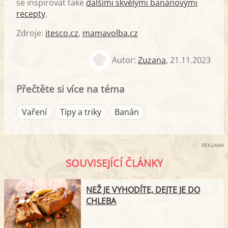
se inspirovat také
dalšími skvělými banánovými
recepty
.
Zdroje:
itesco.cz
,
mamavolba.cz
Autor:
Zuzana
,
21.11.2023
Přečtěte si více na téma
Vaření
Tipy a triky
Banán
REKLAMA
SOUVISEJÍCÍ ČLÁNKY
NEŽ JE VYHODÍTE, DEJTE JE DO
CHLEBA