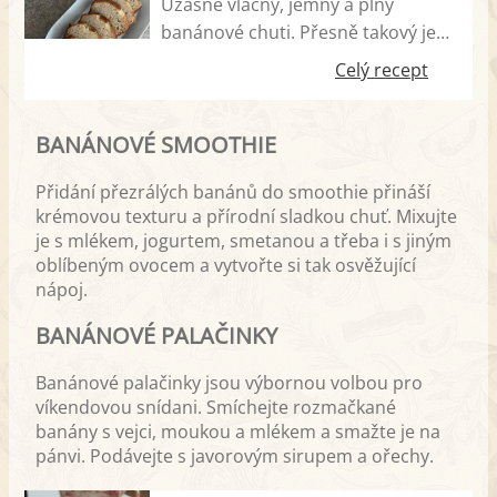
Úžasně vláčný, jemný a plný
banánové chuti. Přesně takový je
tento chlebík, který chutná skvěle
Celý recept
samotný i s marmeládou, máslem
či nutellou. Navíc díky němu
BANÁNOVÉ SMOOTHIE
zužitkujete přezrálé banány, které
samy o sobě již nejsou úplně
Přidání přezrálých banánů do smoothie přináší
chutné.
krémovou texturu a přírodní sladkou chuť. Mixujte
je s mlékem, jogurtem, smetanou a třeba i s jiným
oblíbeným ovocem a vytvořte si tak osvěžující
nápoj.
BANÁNOVÉ PALAČINKY
Banánové palačinky jsou výbornou volbou pro
víkendovou snídani. Smíchejte rozmačkané
banány s vejci, moukou a mlékem a smažte je na
pánvi. Podávejte s javorovým sirupem a ořechy.