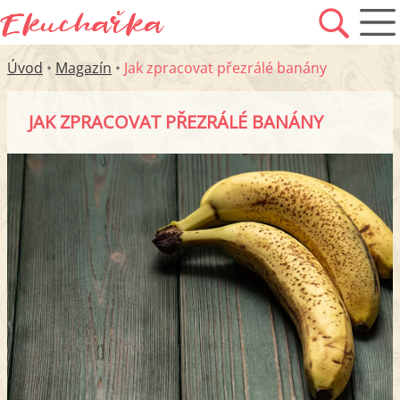
Úvod
•
Magazín
•
Jak zpracovat přezrálé banány
JAK ZPRACOVAT PŘEZRÁLÉ BANÁNY