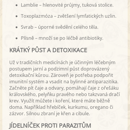
Lamblie – hlenovité průjmy, tuková stolice.
Toxoplazmóza – zvětšení lymfatických uzlin.
Svrab – úporné svědění celého těla.
Plísně – množí se po léčbě antibiotiky.
KRÁTKÝ PŮST A DETOXIKACE
Už v tradičních medicínách je účinným léčebným
postupem jarní a podzimní půst doprovázený
detoxikační kůrou. Zároveň je potřeba podpořit
imunitní systém a vsadit na bylinné antiparazitika.
Začněte pít čaje a odvary, pomáhají čaje z ořešáku
královského, pelyňku pravého nebo takzvaná dračí
krev. Využít můžete i koření, které máte běžně
doma. Například hřebíček, kurkumu, oregano či
zázvor. Silnou zbraní je křen a cibule.
JÍDELNÍČEK PROTI PARAZITŮM