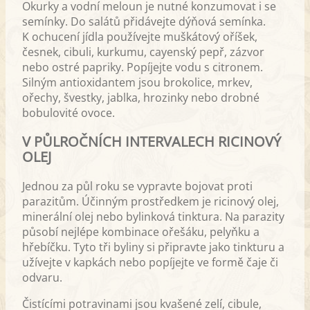
Okurky a vodní meloun je nutné konzumovat i se
semínky. Do salátů přidávejte dýňová semínka.
K ochucení jídla používejte muškátový oříšek,
česnek, cibuli, kurkumu, cayenský pepř, zázvor
nebo ostré papriky. Popíjejte vodu s citronem.
Silným antioxidantem jsou brokolice, mrkev,
ořechy, švestky, jablka, hrozinky nebo drobné
bobulovité ovoce.
V PŮLROČNÍCH INTERVALECH RICINOVÝ
OLEJ
Jednou za půl roku se vypravte bojovat proti
parazitům. Účinným prostředkem je ricinový olej,
minerální olej nebo bylinková tinktura. Na parazity
působí nejlépe kombinace ořešáku, pelyňku a
hřebíčku. Tyto tři byliny si připravte jako tinkturu a
užívejte v kapkách nebo popíjejte ve formě čaje či
odvaru.
Čistícími potravinami jsou kvašené zelí, cibule,