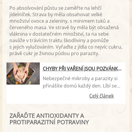
Po absolvování půstu se zaměřte na lehčí
jídelníček. Strava by měla obsahovat velké
množství ovoce a zeleniny, s minimem tuků a
červeného masa. Ve stravě by měla být obsažená
vláknina v dostatečném množství, ta na sebe
naváže v trávícím traktu škodliviny a pomůže
s jejich vylučováním. Vyřaďte z jídla co nejvíc cukru,
právě cukr je živnou půdou pro parazity.
CHYBY PŘI VAŘENÍ JSOU POZVÁNKOU PRO PARAZITY
Nebezpečné mikroby a parazity si
přinášíte domů každý den. Líbí se
jim zejména v syrovém mase.
Celý článek
Špatná manipulace a chyby při
přípravě potravin mohou vést
ZAŘAĎTE ANTIOXIDANTY A
k lehkým otravám z jídla i
PROTIPARAZITNÍ POTRAVINY
k závažnějším onemocněním. Co
dělat a nedělat v kuchyni?