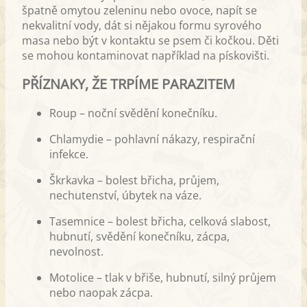
špatně omytou zeleninu nebo ovoce, napít se
nekvalitní vody, dát si nějakou formu syrového
masa nebo být v kontaktu se psem či kočkou. Děti
se mohou kontaminovat například na pískovišti.
PŘÍZNAKY, ŽE TRPÍME PARAZITEM
Roup – noční svědění konečníku.
Chlamydie – pohlavní nákazy, respirační
infekce.
Škrkavka – bolest břicha, průjem,
nechutenství, úbytek na váze.
Tasemnice – bolest břicha, celková slabost,
hubnutí, svědění konečníku, zácpa,
nevolnost.
Motolice – tlak v břiše, hubnutí, silný průjem
nebo naopak zácpa.