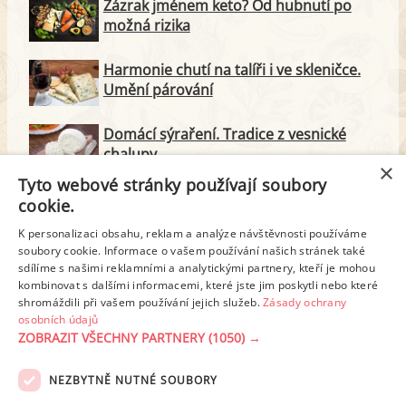
Zázrak jménem keto? Od hubnutí po
možná rizika
Harmonie chutí na talíři i ve skleničce.
Umění párování
Domácí sýraření. Tradice z vesnické
chalupy
×
Tyto webové stránky používají soubory
Majonéza jako královna teplé kuchyně
cookie.
K personalizaci obsahu, reklam a analýze návštěvnosti používáme
soubory cookie. Informace o vašem používání našich stránek také
Proteinové svačinky za zlomek ceny.
sdílíme s našimi reklamními a analytickými partnery, kteří je mohou
Vyrobte si je doma
kombinovat s dalšími informacemi, které jste jim poskytli nebo které
shromáždili při vašem používání jejich služeb.
Zásady ochrany
osobních údajů
ZOBRAZIT VŠECHNY PARTNERY
(1050) →
REKLAMA
NEZBYTNĚ NUTNÉ SOUBORY