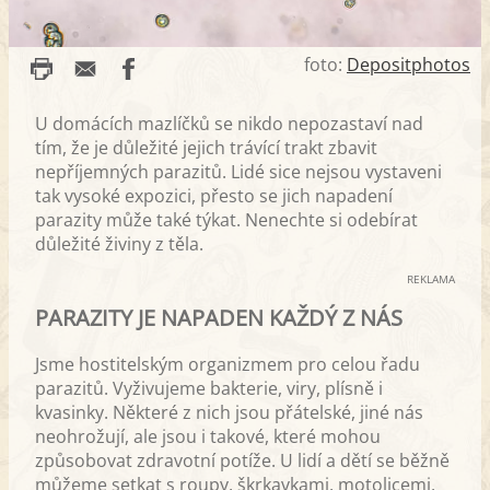
foto:
Depositphotos
U domácích mazlíčků se nikdo nepozastaví nad
tím, že je důležité jejich trávící trakt zbavit
nepříjemných parazitů. Lidé sice nejsou vystaveni
tak vysoké expozici, přesto se jich napadení
parazity může také týkat. Nenechte si odebírat
důležité živiny z těla.
REKLAMA
PARAZITY JE NAPADEN KAŽDÝ Z NÁS
Jsme hostitelským organizmem pro celou řadu
parazitů. Vyživujeme bakterie, viry, plísně i
kvasinky. Některé z nich jsou přátelské, jiné nás
neohrožují, ale jsou i takové, které mohou
způsobovat zdravotní potíže. U lidí a dětí se běžně
můžeme setkat s roupy, škrkavkami, motolicemi,