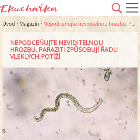
Úvod
•
Magazín
•
Nepodceňujte neviditelnou hrozbu. Paraziti způsobují řadu vleklých potíží
NEPODCEŇUJTE NEVIDITELNOU
HROZBU. PARAZITI ZPŮSOBUJÍ ŘADU
VLEKLÝCH POTÍŽÍ