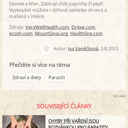
česnek a křen. Zabírají chilli papričky či pepř.
Vyzkoušet můžete i dýňová semínka drcená a
máčená v mléce.
Zdroje:
VeryWellHealth.com
,
DrAxe.com
,
ecosh.com
,
MountSinai.org
,
Healthline.com
Autor:
Iva Vaněčková
,
3.8.2023
Přečtěte si více na téma
Zdraví a diety
Paraziti
REKLAMA
SOUVISEJÍCÍ ČLÁNKY
CHYBY PŘI VAŘENÍ JSOU
POZVÁNKOU PRO PARAZITY