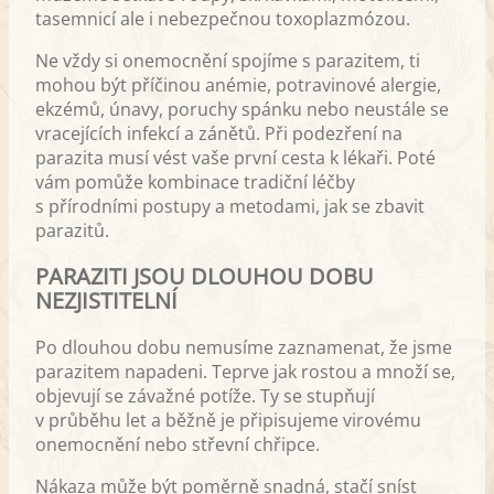
tasemnicí ale i nebezpečnou toxoplazmózou.
Ne vždy si onemocnění spojíme s parazitem, ti
mohou být příčinou anémie, potravinové alergie,
ekzémů, únavy, poruchy spánku nebo neustále se
vracejících infekcí a zánětů. Při podezření na
parazita musí vést vaše první cesta k lékaři. Poté
vám pomůže kombinace tradiční léčby
s přírodními postupy a metodami, jak se zbavit
parazitů.
PARAZITI JSOU DLOUHOU DOBU
NEZJISTITELNÍ
Po dlouhou dobu nemusíme zaznamenat, že jsme
parazitem napadeni. Teprve jak rostou a množí se,
objevují se závažné potíže. Ty se stupňují
v průběhu let a běžně je připisujeme virovému
onemocnění nebo střevní chřipce.
Nákaza může být poměrně snadná, stačí sníst