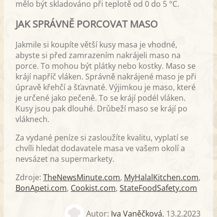
mělo být skladováno při teplotě od 0 do 5 °C.
JAK SPRÁVNĚ PORCOVAT MASO
Jakmile si koupíte větší kusy masa je vhodné,
abyste si před zamrazením nakrájeli maso na
porce. To mohou být plátky nebo kostky. Maso se
krájí napříč vláken. Správně nakrájené maso je při
úpravě křehčí a šťavnaté. Výjimkou je maso, které
je určené jako pečeně. To se krájí podél vláken.
Kusy jsou pak dlouhé. Drůbeží maso se krájí po
vláknech.
Za vydané peníze si zasloužíte kvalitu, vyplatí se
chvíli hledat dodavatele masa ve vašem okolí a
nevsázet na supermarkety.
Zdroje:
TheNewsMinute.com
,
MyHalalKitchen.com
,
BonApeti.com
,
Cookist.com
,
StateFoodSafety.com
Autor:
Iva Vaněčková
,
13.2.2023