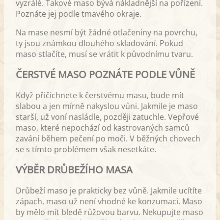
vyzrálé. Takové maso bývá nákladnější na pořízení.
Poznáte jej podle tmavého okraje.
Na mase nesmí být žádné otlačeniny na povrchu,
ty jsou známkou dlouhého skladování. Pokud
maso stlačíte, musí se vrátit k původnímu tvaru.
ČERSTVÉ MASO POZNÁTE PODLE VŮNĚ
Když přičichnete k čerstvému masu, bude mít
slabou a jen mírně nakyslou vůni. Jakmile je maso
starší, už voní nasládle, později zatuchle. Vepřové
maso, které nepochází od kastrovaných samců
zavání během pečení po moči. V běžných chovech
se s tímto problémem však nesetkáte.
VÝBĚR DRŮBEŽÍHO MASA
Drůbeží maso je prakticky bez vůně. Jakmile ucítíte
zápach, maso už není vhodné ke konzumaci. Maso
by mělo mít bledě růžovou barvu. Nekupujte maso