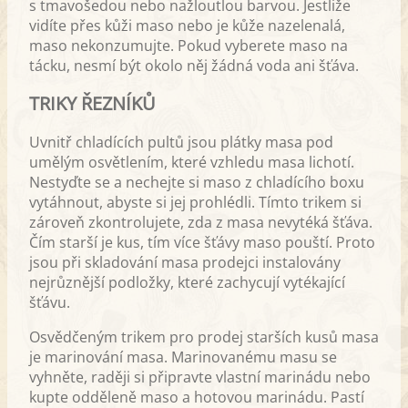
s tmavošedou nebo nažloutlou barvou. Jestliže
vidíte přes kůži maso nebo je kůže nazelenalá,
maso nekonzumujte. Pokud vyberete maso na
tácku, nesmí být okolo něj žádná voda ani šťáva.
TRIKY ŘEZNÍKŮ
Uvnitř chladících pultů jsou plátky masa pod
umělým osvětlením, které vzhledu masa lichotí.
Nestyďte se a nechejte si maso z chladícího boxu
vytáhnout, abyste si jej prohlédli. Tímto trikem si
zároveň zkontrolujete, zda z masa nevytéká šťáva.
Čím starší je kus, tím více šťávy maso pouští. Proto
jsou při skladování masa prodejci instalovány
nejrůznější podložky, které zachycují vytékající
šťávu.
Osvědčeným trikem pro prodej starších kusů masa
je marinování masa. Marinovanému masu se
vyhněte, raději si připravte vlastní marinádu nebo
kupte odděleně maso a hotovou marinádu. Pastí