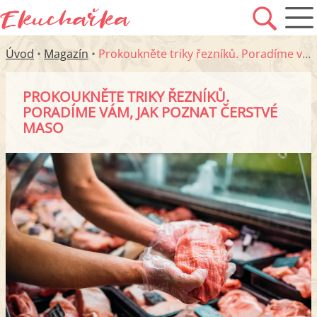
Úvod
•
Magazín
•
Prokoukněte triky řezníků. Poradíme vám, jak poznat čerstvé maso
PROKOUKNĚTE TRIKY ŘEZNÍKŮ.
PORADÍME VÁM, JAK POZNAT ČERSTVÉ
MASO