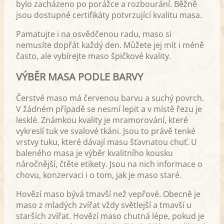
bylo zacházeno po porážce a rozbourání. Běžně
jsou dostupné certifikáty potvrzující kvalitu masa.
Pamatujte i na osvědčenou radu, maso si
nemusíte dopřát každý den. Můžete jej mít i méně
často, ale vybírejte maso špičkové kvality.
VÝBĚR MASA PODLE BARVY
Čerstvé maso má červenou barvu a suchý povrch.
V žádném případě se nesmí lepit a v místě řezu je
lesklé. Známkou kvality je mramorování, které
vykreslí tuk ve svalové tkáni. Jsou to právě tenké
vrstvy tuku, které dávají masu šťavnatou chuť. U
baleného masa je výběr kvalitního kousku
náročnější, čtěte etikety. Jsou na nich informace o
chovu, konzervaci i o tom, jak je maso staré.
Hovězí maso bývá tmavší než vepřové. Obecně je
maso z mladých zvířat vždy světlejší a tmavší u
starších zvířat. Hovězí maso chutná lépe, pokud je