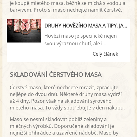
je koupě mletého masa, běžně se míchá s vodou a
barvivem. Proto si maso nechejte namlít čerstvé.
DRUHY HOVĚZÍHO MASA A TIPY, JAK HO VYUŽÍT V KUCHYNI
Hovězí maso je specifické nejen
svou výraznou chutí, ale i
rozmanitými kulinářskými
Celý článek
možnostmi. Víte, jaké druhy
hovězího u nás na trhu seženete a
SKLADOVÁNÍ ČERSTVÉHO MASA
do jakého jídla je využít? S naším
průvodcem hovězím masem i s tipy
Čerstvé maso, které nechcete mrazit, zpracujte
na jeho využití v kuchyni, chybu
nejlépe do dvou dnů. Některé druhy masa vydrží
určitě neuděláte.
až 4 dny. Pozor však na skladování syrového
mletého masa. To vždy spotřebujte v den nákupu.
Maso se nesmí skladovat poblíž zeleniny a
mléčných výrobků. Doporučené skladování je
nejnižší přihrádce a uzavřené nádobě. Maso by