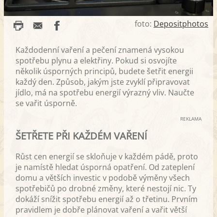
foto:
Depositphotos
Každodenní vaření a pečení znamená vysokou
spotřebu plynu a elektřiny. Pokud si osvojíte
několik úsporných principů, budete šetřit energii
každý den. Způsob, jakým jste zvyklí připravovat
jídlo, má na spotřebu energií výrazný vliv. Naučte
se vařit úsporně.
REKLAMA
ŠETŘETE PŘI KAŽDÉM VAŘENÍ
Růst cen energií se skloňuje v každém pádě, proto
je namístě hledat úsporná opatření. Od zateplení
domu a větších investic v podobě výměny všech
spotřebičů po drobné změny, které nestojí nic. Ty
dokáží snížit spotřebu energií až o třetinu. Prvním
pravidlem je dobře plánovat vaření a vařit větší