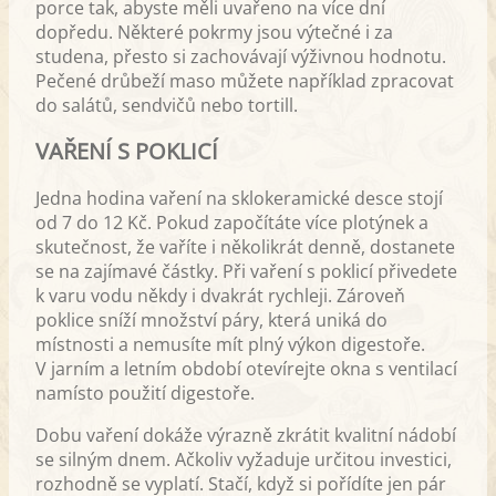
porce tak, abyste měli uvařeno na více dní
dopředu. Některé pokrmy jsou výtečné i za
studena, přesto si zachovávají výživnou hodnotu.
Pečené drůbeží maso můžete například zpracovat
do salátů, sendvičů nebo tortill.
VAŘENÍ S POKLICÍ
Jedna hodina vaření na sklokeramické desce stojí
od 7 do 12 Kč. Pokud započítáte více plotýnek a
skutečnost, že vaříte i několikrát denně, dostanete
se na zajímavé částky. Při vaření s poklicí přivedete
k varu vodu někdy i dvakrát rychleji. Zároveň
poklice sníží množství páry, která uniká do
místnosti a nemusíte mít plný výkon digestoře.
V jarním a letním období otevírejte okna s ventilací
namísto použití digestoře.
Dobu vaření dokáže výrazně zkrátit kvalitní nádobí
se silným dnem. Ačkoliv vyžaduje určitou investici,
rozhodně se vyplatí. Stačí, když si pořídíte jen pár