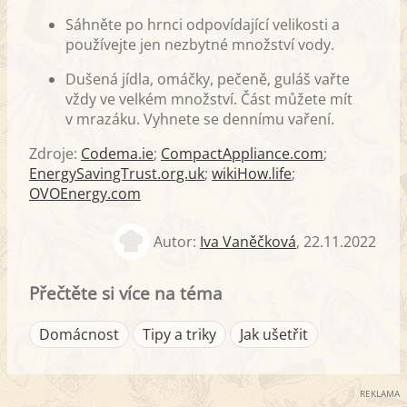
Sáhněte po hrnci odpovídající velikosti a
používejte jen nezbytné množství vody.
Dušená jídla, omáčky, pečeně, guláš vařte
vždy ve velkém množství. Část můžete mít
v mrazáku. Vyhnete se dennímu vaření.
Zdroje:
Codema.ie
;
CompactAppliance.com
;
EnergySavingTrust.org.uk
;
wikiHow.life
;
OVOEnergy.com
Autor:
Iva Vaněčková
,
22.11.2022
Přečtěte si více na téma
Domácnost
Tipy a triky
Jak ušetřit
REKLAMA