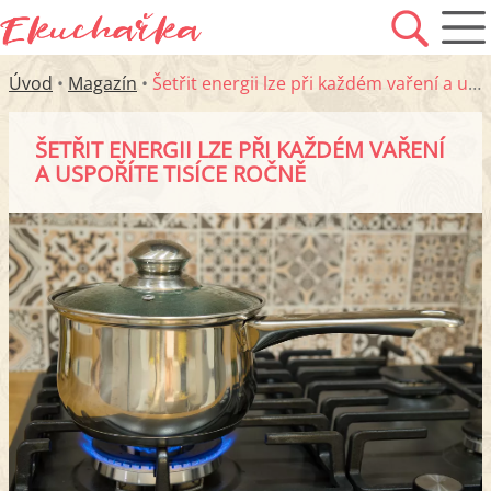
Úvod
•
Magazín
•
Šetřit energii lze při každém vaření a uspoříte tisíce ročně
ŠETŘIT ENERGII LZE PŘI KAŽDÉM VAŘENÍ
A USPOŘÍTE TISÍCE ROČNĚ