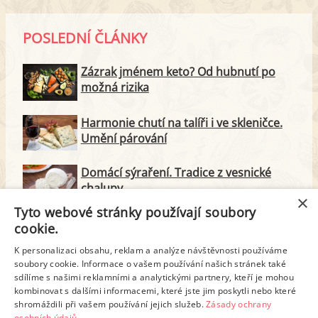
POSLEDNÍ ČLÁNKY
Zázrak jménem keto? Od hubnutí po
možná rizika
Harmonie chutí na talíři i ve skleničce.
Umění párování
Domácí sýraření. Tradice z vesnické
chalupy
×
Tyto webové stránky používají soubory
Majonéza jako královna teplé kuchyně
cookie.
K personalizaci obsahu, reklam a analýze návštěvnosti používáme
soubory cookie. Informace o vašem používání našich stránek také
Proteinové svačinky za zlomek ceny.
sdílíme s našimi reklamními a analytickými partnery, kteří je mohou
Vyrobte si je doma
kombinovat s dalšími informacemi, které jste jim poskytli nebo které
shromáždili při vašem používání jejich služeb.
Zásady ochrany
osobních údajů