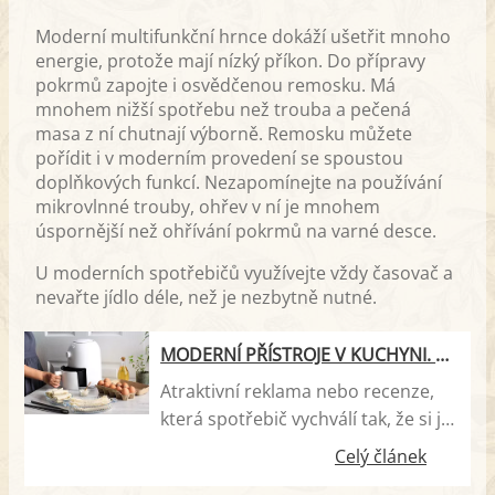
Moderní multifunkční hrnce dokáží ušetřit mnoho
energie, protože mají nízký příkon. Do přípravy
pokrmů zapojte i osvědčenou remosku. Má
mnohem nižší spotřebu než trouba a pečená
masa z ní chutnají výborně. Remosku můžete
pořídit i v moderním provedení se spoustou
doplňkových funkcí. Nezapomínejte na používání
mikrovlnné trouby, ohřev v ní je mnohem
úspornější než ohřívání pokrmů na varné desce.
U moderních spotřebičů využívejte vždy časovač a
nevařte jídlo déle, než je nezbytně nutné.
MODERNÍ PŘÍSTROJE V KUCHYNI. PRO RADOST ČI PRO ZLOST?
Atraktivní reklama nebo recenze,
která spotřebič vychválí tak, že si jej
odpoledne objednáváte. Znáte to?
Celý článek
Jaké jsou doopravdy moderní