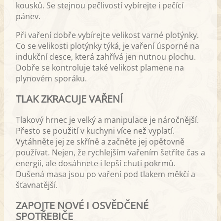
kousků. Se stejnou pečlivostí vybírejte i pečící
pánev.
Při vaření dobře vybírejte velikost varné plotýnky.
Co se velikosti plotýnky týká, je vaření úsporné na
indukční desce, která zahřívá jen nutnou plochu.
Dobře se kontroluje také velikost plamene na
plynovém sporáku.
TLAK ZKRACUJE VAŘENÍ
Tlakový hrnec je velký a manipulace je náročnější.
Přesto se použití v kuchyni více než vyplatí.
Vytáhněte jej ze skříně a začněte jej opětovně
používat. Nejen, že rychlejším vařením šetříte čas a
energii, ale dosáhnete i lepší chuti pokrmů.
Dušená masa jsou po vaření pod tlakem měkčí a
šťavnatější.
ZAPOJTE NOVÉ I OSVĚDČENÉ
SPOTŘEBIČE