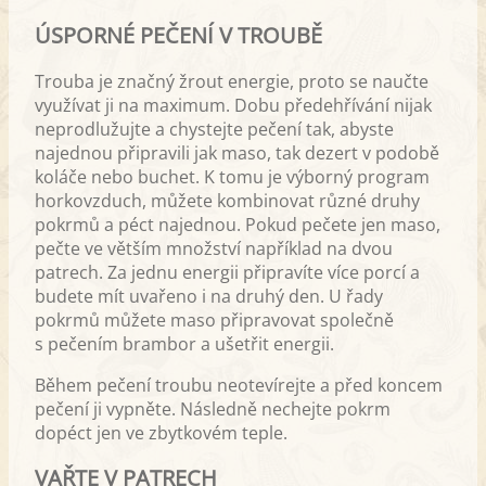
kuchyňské spotřebiče? Jsou
ÚSPORNÉ PEČENÍ V TROUBĚ
skutečnými pomocníky nebo v nich
uvaříte dvě jídla a schováte je do
Trouba je značný žrout energie, proto se naučte
skříně?
využívat ji na maximum. Dobu předehřívání nijak
neprodlužujte a chystejte pečení tak, abyste
najednou připravili jak maso, tak dezert v podobě
koláče nebo buchet. K tomu je výborný program
horkovzduch, můžete kombinovat různé druhy
pokrmů a péct najednou. Pokud pečete jen maso,
pečte ve větším množství například na dvou
patrech. Za jednu energii připravíte více porcí a
budete mít uvařeno i na druhý den. U řady
pokrmů můžete maso připravovat společně
s pečením brambor a ušetřit energii.
Během pečení troubu neotevírejte a před koncem
pečení ji vypněte. Následně nechejte pokrm
dopéct jen ve zbytkovém teple.
VAŘTE V PATRECH