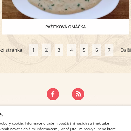
PAŽITKOVÁ OMÁČKA
2
zí stránka
1
3
4
5
6
7
Dalš
ZÁSADY OCHRANY OSOBNÍCH ÚDAJŮ
KONTAKT
e.
oubory cookie. Informace o vašem používání našich stránek také
kombinovat s dalšími informacemi, které jste jim poskytli nebo které