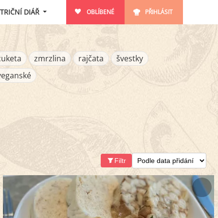
TRIČNÍ DIÁŘ
OBLÍBENÉ
PŘIHLÁSIT
cuketa
zmrzlina
rajčata
švestky
veganské
Filtr