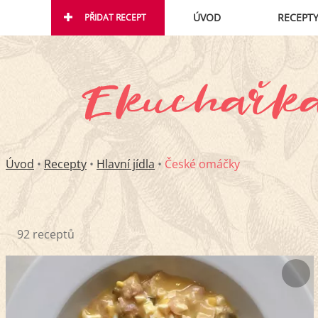
ÚVOD
RECEPT
PŘIDAT RECEPT
Úvod
•
Recepty
•
Hlavní jídla
•
České omáčky
92 receptů