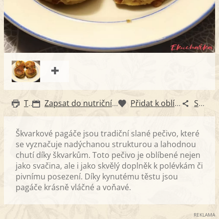
Tisk
Zapsat do nutričního diáře
Přidat k oblíbeným
Sdílet
Škvarkové pagáče jsou tradiční slané pečivo, které
se vyznačuje nadýchanou strukturou a lahodnou
chutí díky škvarkům. Toto pečivo je oblíbené nejen
jako svačina, ale i jako skvělý doplněk k polévkám či
pivnímu posezení. Díky kynutému těstu jsou
pagáče krásně vláčné a voňavé.
REKLAMA