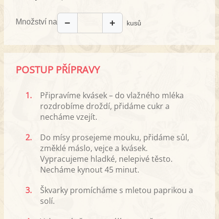
Množství na
−
+
kusů
POSTUP PŘÍPRAVY
1.
Připravíme kvásek – do vlažného mléka
rozdrobíme droždí, přidáme cukr a
necháme vzejít.
2.
Do mísy prosejeme mouku, přidáme sůl,
změklé máslo, vejce a kvásek.
Vypracujeme hladké, nelepivé těsto.
Necháme kynout 45 minut.
3.
Škvarky promícháme s mletou paprikou a
solí.