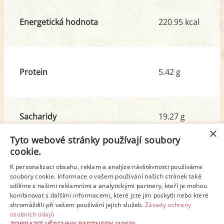
Energetická hodnota
220.95 kcal
Protein
5.42 g
Sacharidy
19.27 g
z toho cukr
0.94 g
×
Tyto webové stránky používají soubory
cookie.
Tuk
13.09 g
K personalizaci obsahu, reklam a analýze návštěvnosti používáme
soubory cookie. Informace o vašem používání našich stránek také
z toho nas. mastné kyseliny
6.04 g
sdílíme s našimi reklamními a analytickými partnery, kteří je mohou
kombinovat s dalšími informacemi, které jste jim poskytli nebo které
shromáždili při vašem používání jejich služeb.
Zásady ochrany
Detailní rozpis
osobních údajů