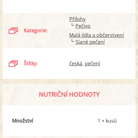
Přílohy
Pečivo
Kategorie:
Malá jídla a občerstvení
Slané pečení
Štítky:
česká
pečení
NUTRIČNÍ HODNOTY
Množství
1 × kusů