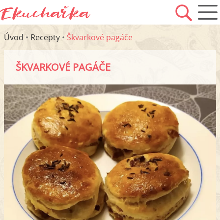
Úvod
•
Recepty
•
Škvarkové pagáče
ŠKVARKOVÉ PAGÁČE