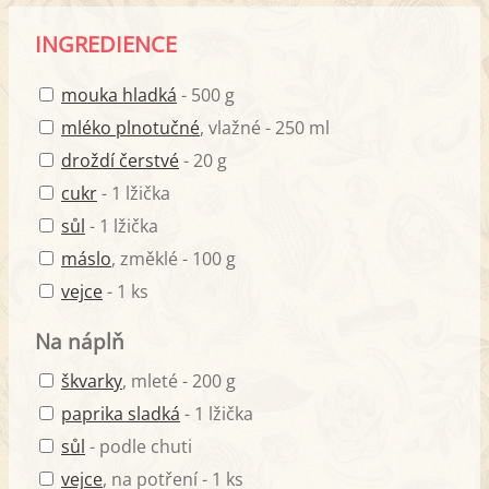
INGREDIENCE
mouka hladká
- 500 g
mléko plnotučné
, vlažné - 250 ml
droždí čerstvé
- 20 g
cukr
- 1 lžička
sůl
- 1 lžička
máslo
, změklé - 100 g
vejce
- 1 ks
Na náplň
škvarky
, mleté - 200 g
paprika sladká
- 1 lžička
sůl
- podle chuti
vejce
, na potření - 1 ks