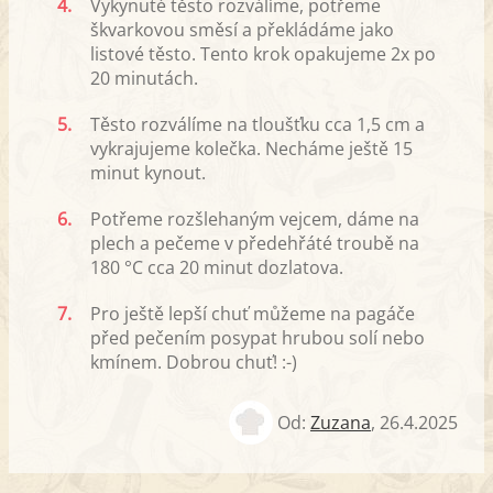
4.
Vykynuté těsto rozválíme, potřeme
škvarkovou směsí a překládáme jako
listové těsto. Tento krok opakujeme 2x po
20 minutách.
5.
Těsto rozválíme na tloušťku cca 1,5 cm a
vykrajujeme kolečka. Necháme ještě 15
minut kynout.
6.
Potřeme rozšlehaným vejcem, dáme na
plech a pečeme v předehřáté troubě na
180 °C cca 20 minut dozlatova.
7.
Pro ještě lepší chuť můžeme na pagáče
před pečením posypat hrubou solí nebo
kmínem. Dobrou chuť! :-)
Od:
Zuzana
,
26.4.2025