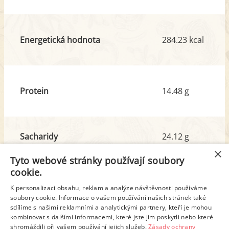
Energetická hodnota
284.23 kcal
Protein
14.48 g
Sacharidy
24.12 g
z toho cukr
7.08 g
×
Tyto webové stránky používají soubory
cookie.
Tuk
12.09 g
K personalizaci obsahu, reklam a analýze návštěvnosti používáme
soubory cookie. Informace o vašem používání našich stránek také
z toho nas. mastné kyseliny
4.94 g
sdílíme s našimi reklamními a analytickými partnery, kteří je mohou
kombinovat s dalšími informacemi, které jste jim poskytli nebo které
shromáždili při vašem používání jejich služeb.
Zásady ochrany