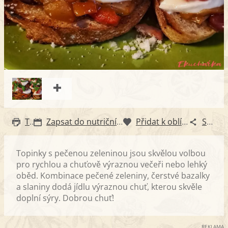
Tisk
Zapsat do nutričního diáře
Přidat k oblíbeným
Sdílet
Topinky s pečenou zeleninou jsou skvělou volbou
pro rychlou a chuťově výraznou večeři nebo lehký
oběd. Kombinace pečené zeleniny, čerstvé bazalky
a slaniny dodá jídlu výraznou chuť, kterou skvěle
doplní sýry. Dobrou chuť!
REKLAMA