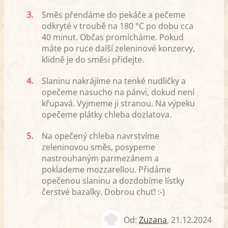
3.
Směs přendáme do pekáče a pečeme
odkryté v troubě na 180 °C po dobu cca
40 minut. Občas promícháme. Pokud
máte po ruce další zeleninové konzervy,
klidně je do směsi přidejte.
4.
Slaninu nakrájíme na tenké nudličky a
opečeme nasucho na pánvi, dokud není
křupavá. Vyjmeme ji stranou. Na výpeku
opečeme plátky chleba dozlatova.
5.
Na opečený chleba navrstvíme
zeleninovou směs, posypeme
nastrouhaným parmezánem a
poklademe mozzarellou. Přidáme
opečenou slaninu a dozdobíme lístky
čerstvé bazalky. Dobrou chuť! :-)
Od:
Zuzana
,
21.12.2024