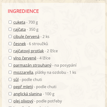
INGREDIENCE
cuketa
- 700 g
rajčata
- 350 g
cibule červená
- 2 ks
česnek
- 6 stroužků
rajčatový protlak
- 2 lžíce
víno červené
- 4 lžíce
parmazán strouhaný
- na posypání
mozzarella
, plátky na ozdobu - 1 ks
sůl
- podle chuti
pepř mletý
- podle chuti
anglická slanina
- 100 g
olej olivový
- podle potřeby