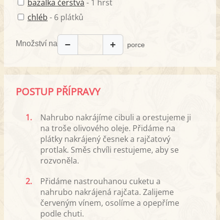
bazalka čerstvá
- 1 hrst
chléb
- 6 plátků
Množství na
−
+
porce
POSTUP PŘÍPRAVY
1.
Nahrubo nakrájíme cibuli a orestujeme ji
na troše olivového oleje. Přidáme na
plátky nakrájený česnek a rajčatový
protlak. Směs chvíli restujeme, aby se
rozvoněla.
2.
Přidáme nastrouhanou cuketu a
nahrubo nakrájená rajčata. Zalijeme
červeným vínem, osolíme a opepříme
podle chuti.