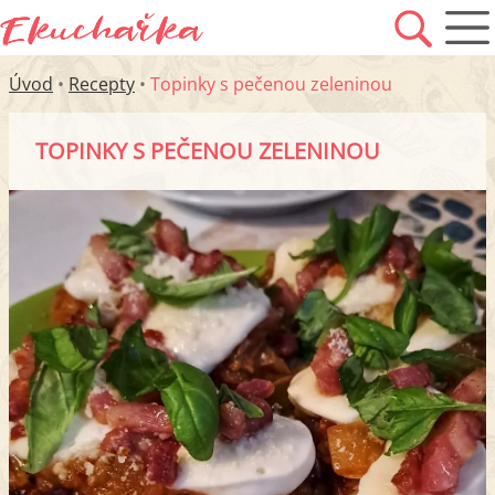
Úvod
•
Recepty
•
Topinky s pečenou zeleninou
TOPINKY S PEČENOU ZELENINOU