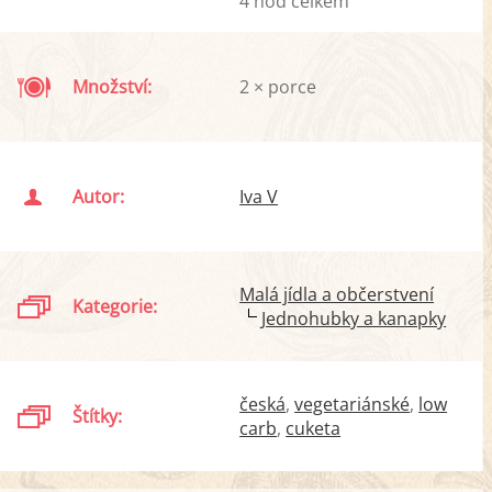
4 hod celkem
Množství:
2 × porce
Autor:
Iva V
Malá jídla a občerstvení
Kategorie:
Jednohubky a kanapky
česká
vegetariánské
low
Štítky:
carb
cuketa