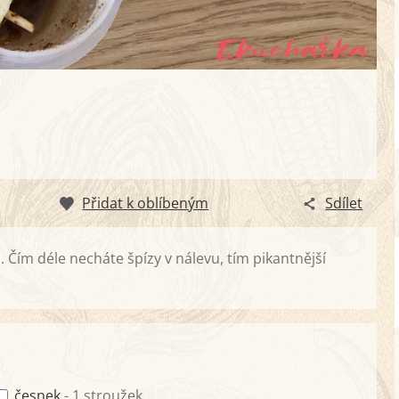
Přidat k oblíbeným
Sdílet
 Čím déle necháte špízy v nálevu, tím pikantnější
česnek
- 1 stroužek