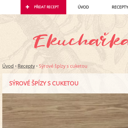
ÚVOD
RECEPT
PŘIDAT RECEPT
Úvod
•
Recepty
•
Sýrové špízy s cuketou
SÝROVÉ ŠPÍZY S CUKETOU