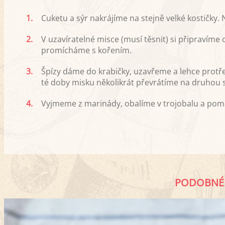
1.
Cuketu a sýr nakrájíme na stejně velké kostičky.
2.
V uzavíratelné misce (musí těsnit) si připravíme 
promícháme s kořením.
3.
Špízy dáme do krabičky, uzavřeme a lehce prot
té doby misku několikrát převrátíme na druhou 
4.
Vyjmeme z marinády, obalíme v trojobalu a pom
PODOBNÉ 