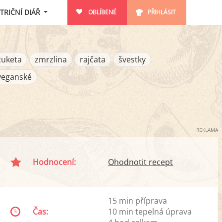
TRIČNÍ DIÁŘ
OBLÍBENÉ
PŘIHLÁSIT
cuketa
zmrzlina
rajčata
švestky
veganské
REKLAMA
Hodnocení:
Ohodnotit recept
15 min příprava
Čas:
10 min tepelná úprava