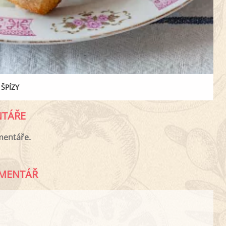
ŠPÍZY
TÁŘE
mentáře.
MENTÁŘ