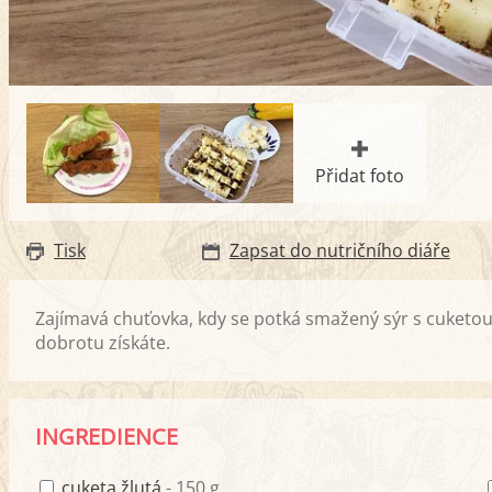
Přidat foto
Tisk
Zapsat do nutričního diáře
Zajímavá chuťovka, kdy se potká smažený sýr s cuketou.
dobrotu získáte.
INGREDIENCE
cuketa žlutá
- 150 g