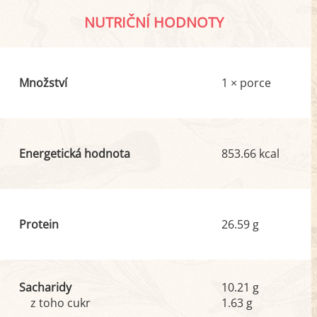
NUTRIČNÍ HODNOTY
Množství
1 × porce
Energetická hodnota
853.66 kcal
Protein
26.59 g
Sacharidy
10.21 g
z toho cukr
1.63 g