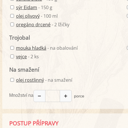
sýr Eidam
- 150 g
olej olivový
- 100 ml
oregáno drcené
- 2 lžičky
Trojobal
mouka hladká
- na obalování
vejce
- 2 ks
Na smažení
olej rostlinný
- na smažení
Množství na
−
+
porce
POSTUP PŘÍPRAVY