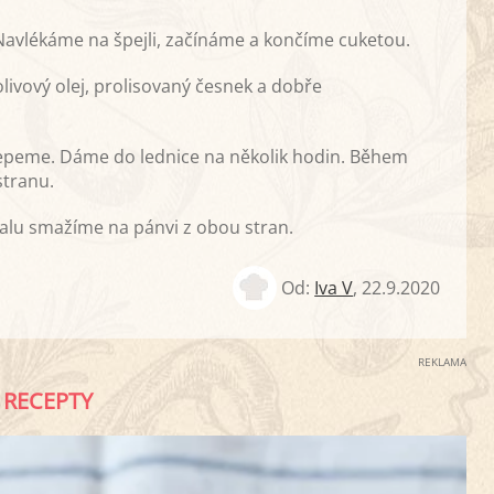
 Navlékáme na špejli, začínáme a končíme cuketou.
olivový olej, prolisovaný česnek a dobře
řepeme. Dáme do lednice na několik hodin. Během
stranu.
alu smažíme na pánvi z obou stran.
Od:
Iva V
,
22.9.2020
REKLAMA
RECEPTY