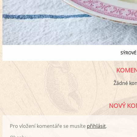
SÝROVÉ 
KOMEN
Žádné ko
NOVÝ KO
Pro vložení komentáře se musíte
přihlásit
.