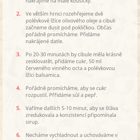
nakrájíme na malé kousíčky.
2.
Ve větším hrnci rozehřejeme dvě
polévkové lžíce olivového oleje a cibuli
začneme dusit pod pokličkou. Občas
pořádně promícháme. Přidáme
nakrájené datle.
3.
Po 20-30 minutách by cibule měla krásně
zesklovatět, přidáme cukr, 50 ml
červeného vinného octa a polévkovou
lžíci balsamica.
4.
Pořádně promícháme, aby se cukr
rozpustil. Přřidáme sůl a pepř.
5.
Vaříme dalších 5-10 minut, aby se šťáva
zredukovala a konzistencí připomínala
sirup.
6.
Necháme vychladnout a uchováváme v