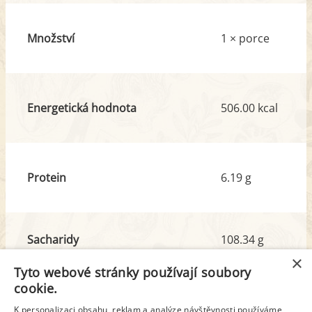
Množství
1 × porce
Energetická hodnota
506.00 kcal
Protein
6.19 g
Sacharidy
108.34 g
z toho cukr
66.97 g
×
Tyto webové stránky používají soubory
cookie.
Tuk
0.72 g
K personalizaci obsahu, reklam a analýze návštěvnosti používáme