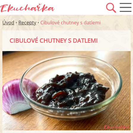
Úvod
•
Recepty
•
Cibulové chutney s datlemi
CIBULOVÉ CHUTNEY S DATLEMI