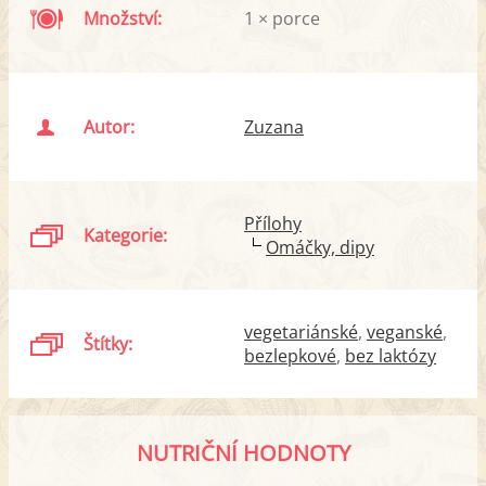
Množství:
1 × porce
Autor:
Zuzana
Přílohy
Kategorie:
Omáčky, dipy
vegetariánské
veganské
Štítky:
bezlepkové
bez laktózy
NUTRIČNÍ HODNOTY