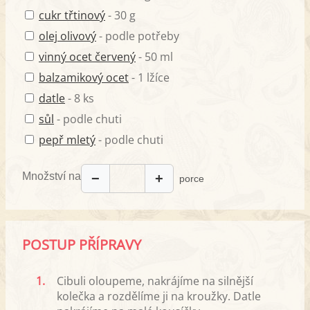
cukr třtinový
- 30 g
olej olivový
- podle potřeby
vinný ocet červený
- 50 ml
balzamikový ocet
- 1 lžíce
datle
- 8 ks
sůl
- podle chuti
pepř mletý
- podle chuti
Množství na
−
+
porce
POSTUP PŘÍPRAVY
1.
Cibuli oloupeme, nakrájíme na silnější
kolečka a rozdělíme ji na kroužky. Datle