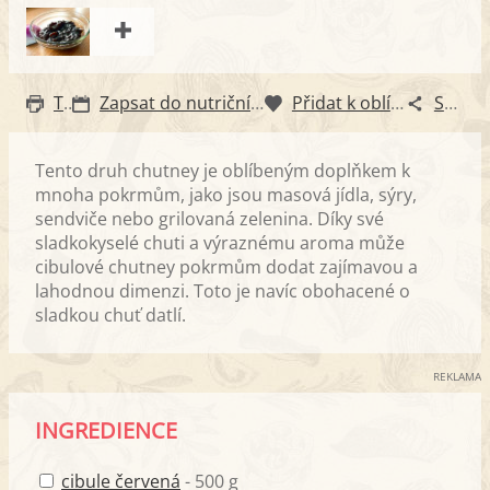
Tisk
Zapsat do nutričního diáře
Přidat k oblíbeným
Sdílet
Tento druh chutney je oblíbeným doplňkem k
mnoha pokrmům, jako jsou masová jídla, sýry,
sendviče nebo grilovaná zelenina. Díky své
sladkokyselé chuti a výraznému aroma může
cibulové chutney pokrmům dodat zajímavou a
lahodnou dimenzi. Toto je navíc obohacené o
sladkou chuť datlí.
REKLAMA
INGREDIENCE
cibule červená
- 500 g