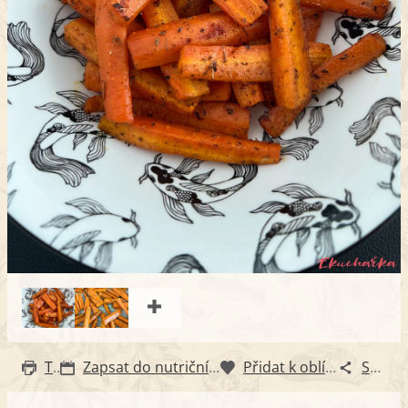
Tisk
Zapsat do nutričního diáře
Přidat k oblíbeným
Sdílet