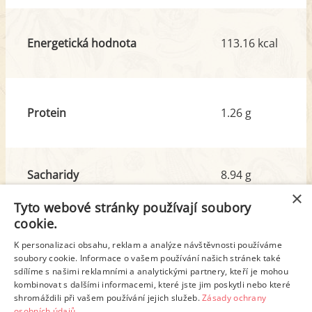
Energetická hodnota
113.16 kcal
Protein
1.26 g
Sacharidy
8.94 g
z toho cukr
5.94 g
×
Tyto webové stránky používají soubory
cookie.
Tuk
7.06 g
K personalizaci obsahu, reklam a analýze návštěvnosti používáme
z toho nas. mastné kyseliny
0.97 g
soubory cookie. Informace o vašem používání našich stránek také
sdílíme s našimi reklamními a analytickými partnery, kteří je mohou
kombinovat s dalšími informacemi, které jste jim poskytli nebo které
shromáždili při vašem používání jejich služeb.
Zásady ochrany
Detailní rozpis
osobních údajů