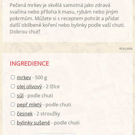
Pečená mrkev je skvělá samotná jako zdravá
svačina nebo příloha k masu, rybám nebo jiným
pokrmům. Můžete si s receptem pohrát a přidat
další oblíbené koření nebo bylinky podle vaší chuti.
Dobrou chuť!
REKLAMA
INGREDIENCE
mrkev
- 500 g
olej olivový
- 2 lžíce
sůl
- podle chuti
pepř mletý
- podle chuti
česnek
- 2 stroužky
bylinky sušené
- podle chuti