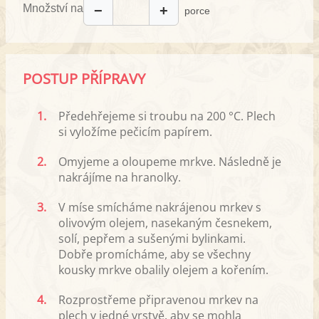
Množství na
−
+
porce
POSTUP PŘÍPRAVY
1.
Předehřejeme si troubu na 200 °C. Plech
si vyložíme pečicím papírem.
2.
Omyjeme a oloupeme mrkve. Následně je
nakrájíme na hranolky.
3.
V míse smícháme nakrájenou mrkev s
olivovým olejem, nasekaným česnekem,
solí, pepřem a sušenými bylinkami.
Dobře promícháme, aby se všechny
kousky mrkve obalily olejem a kořením.
4.
Rozprostřeme připravenou mrkev na
plech v jedné vrstvě, aby se mohla