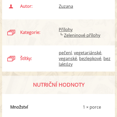
Autor:
Zuzana
Přílohy
Kategorie:
Zeleninové přílohy
pečení
vegetariánské
Štítky:
veganské
bezlepkové
bez
laktózy
NUTRIČNÍ HODNOTY
Množství
1 × porce