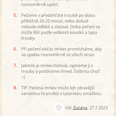
rovnoměrně upéct.
5.
Pečeme v předehřáté troubě po dobu
přibližně 20-25 minut, nebo dokud
nebude měkká a zlatavá. Doba pečení se
může lišit podle velikosti kousků a typu
trouby.
6.
Při pečení občas mrkev promícháme, aby
se upekla rovnoměrně ze všech stran.
7.
Jakmile je mrkev hotová, vyjmeme ji z
trouby a podáváme ihned. Dobrou chuť!
:-)
8.
TIP: Pečená mrkev může být zdravější
variantou hranolků s tatarskou omáčkou.
Od:
Zuzana
,
27.7.2023