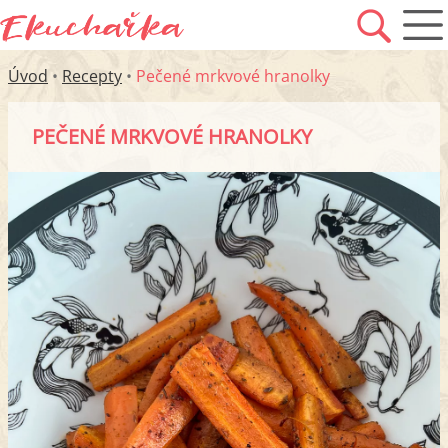
Úvod
•
Recepty
•
Pečené mrkvové hranolky
PEČENÉ MRKVOVÉ HRANOLKY