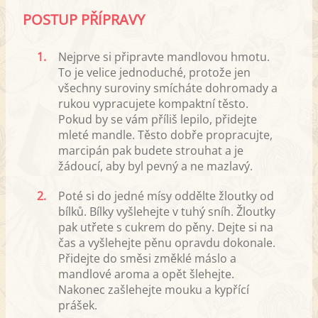
POSTUP PŘÍPRAVY
1.
Nejprve si připravte mandlovou hmotu.
To je velice jednoduché, protože jen
všechny suroviny smícháte dohromady a
rukou vypracujete kompaktní těsto.
Pokud by se vám příliš lepilo, přidejte
mleté mandle. Těsto dobře propracujte,
marcipán pak budete strouhat a je
žádoucí, aby byl pevný a ne mazlavý.
2.
Poté si do jedné mísy oddělte žloutky od
bílků. Bílky vyšlehejte v tuhý sníh. Žloutky
pak utřete s cukrem do pěny. Dejte si na
čas a vyšlehejte pěnu opravdu dokonale.
Přidejte do směsi změklé máslo a
mandlové aroma a opět šlehejte.
Nakonec zašlehejte mouku a kypřící
prášek.