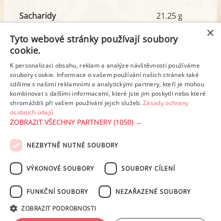
Sacharidy
21.25 g
z toho cukr
11.21 g
×
Tyto webové stránky používají soubory
cookie.
Tuk
13.19 g
K personalizaci obsahu, reklam a analýze návštěvnosti používáme
soubory cookie. Informace o vašem používání našich stránek také
z toho nas. mastné kyseliny
5.16 g
sdílíme s našimi reklamními a analytickými partnery, kteří je mohou
kombinovat s dalšími informacemi, které jste jim poskytli nebo které
shromáždili při vašem používání jejich služeb.
Zásady ochrany
Detailní rozpis
osobních údajů
ZOBRAZIT VŠECHNY PARTNERY
(1050) →
REKLAMA
NEZBYTNĚ NUTNÉ SOUBORY
PODMÍNKY UŽITÍ
ZÁSADY OCHRANY OSOBNÍCH ÚDAJŮ
KONTAKT
VÝKONOVÉ SOUBORY
SOUBORY CÍLENÍ
NASTAVENÍ COOKIES
FUNKČNÍ SOUBORY
NEZAŘAZENÉ SOUBORY
© 2003-2026 ekucharka.cz
, ISSN 2694-6866, jakékoli veřejné šíření obsahu
ZOBRAZIT PODROBNOSTI
tohoto serveru je bez písemného souhlasu provozovatele zakázáno.