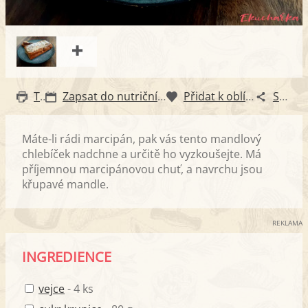
Tisk
Zapsat do nutričního diáře
Přidat k oblíbeným
Sdílet
Máte-li rádi marcipán, pak vás tento mandlový
chlebíček nadchne a určitě ho vyzkoušejte. Má
příjemnou marcipánovou chuť, a navrchu jsou
křupavé mandle.
REKLAMA
INGREDIENCE
vejce
- 4 ks