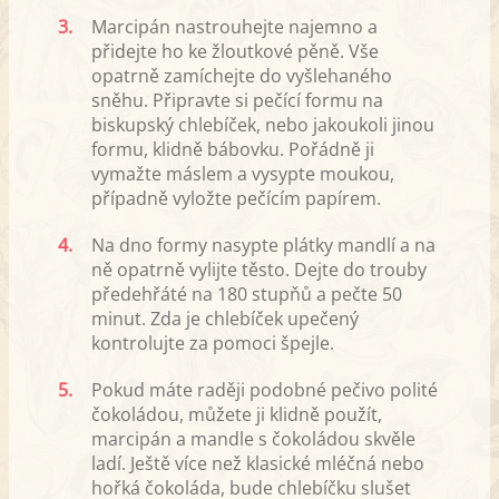
3.
Marcipán nastrouhejte najemno a
přidejte ho ke žloutkové pěně. Vše
opatrně zamíchejte do vyšlehaného
sněhu. Připravte si pečící formu na
biskupský chlebíček, nebo jakoukoli jinou
formu, klidně bábovku. Pořádně ji
vymažte máslem a vysypte moukou,
případně vyložte pečícím papírem.
4.
Na dno formy nasypte plátky mandlí a na
ně opatrně vylijte těsto. Dejte do trouby
předehřáté na 180 stupňů a pečte 50
minut. Zda je chlebíček upečený
kontrolujte za pomoci špejle.
5.
Pokud máte raději podobné pečivo polité
čokoládou, můžete ji klidně použít,
marcipán a mandle s čokoládou skvěle
ladí. Ještě více než klasické mléčná nebo
hořká čokoláda, bude chlebíčku slušet