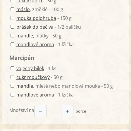
cukr krupice
- 80 g
máslo
, změklé - 100 g
mouka polohrubá
- 150 g
prášek do pečiva
- 1/2 balíčku
mandle
, plátky - 50 g
mandlové aroma
- 1 lžička
Marcipán
vaječný bílek
- 1 ks
cukr moučkový
- 50 g
mandle
, mleté nebo mandlová mouka - 50 g
mandlové aroma
- 1 lžička
Množství na
−
+
porce