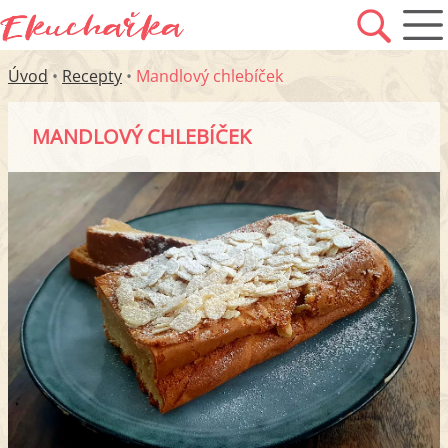
Úvod
•
Recepty
•
Mandlový chlebíček
MANDLOVÝ CHLEBÍČEK