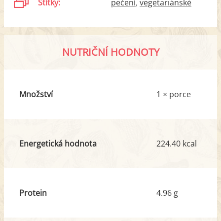
Štítky:
pečení
vegetariánské
NUTRIČNÍ HODNOTY
Množství
1 × porce
Energetická hodnota
224.40 kcal
Protein
4.96 g