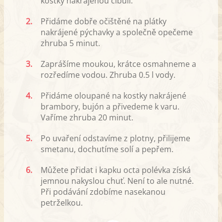
kostky nakrájenou cibuli.
2.
Přidáme dobře očištěné na plátky
nakrájené pýchavky a společně opečeme
zhruba 5 minut.
3.
Zaprášíme moukou, krátce osmahneme a
rozředíme vodou. Zhruba 0.5 l vody.
4.
Přidáme oloupané na kostky nakrájené
brambory, bujón a přivedeme k varu.
Vaříme zhruba 20 minut.
5.
Po uvaření odstavíme z plotny, přilijeme
smetanu, dochutíme solí a pepřem.
6.
Můžete přidat i kapku octa polévka získá
jemnou nakyslou chuť. Není to ale nutné.
Při podávání zdobíme nasekanou
petrželkou.