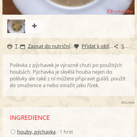
Tisk
Zapsat do nutričního diáře
Přidat k oblíbeným
Sdílet
Polévka z pýchavek je výrazné chuti po použitých
houbách. Pýchavka je skvělá houba nejen do
polévky ale také z ní můžete připravit guláš, použít
do smaženice a nebo smažit jako řízek.
REKLAMA
INGREDIENCE
houby, pýchavka
- 1 hrst