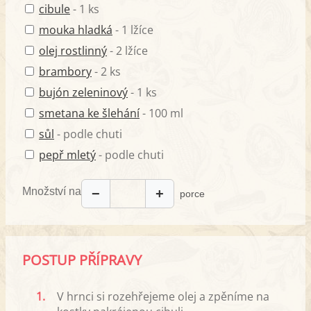
cibule
- 1 ks
mouka hladká
- 1 lžíce
olej rostlinný
- 2 lžíce
brambory
- 2 ks
bujón zeleninový
- 1 ks
smetana ke šlehání
- 100 ml
sůl
- podle chuti
pepř mletý
- podle chuti
Množství na
−
+
porce
POSTUP PŘÍPRAVY
1.
V hrnci si rozehřejeme olej a zpěníme na