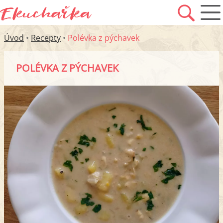
Úvod
•
Recepty
•
Polévka z pýchavek
POLÉVKA Z PÝCHAVEK