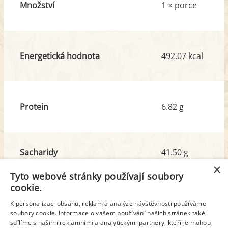
Množství
1 × porce
Energetická hodnota
492.07 kcal
Protein
6.82 g
Sacharidy
41.50 g
z toho cukr
5.60 g
×
Tyto webové stránky používají soubory
cookie.
Tuk
31.95 g
K personalizaci obsahu, reklam a analýze návštěvnosti používáme
z toho nas. mastné kyseliny
13.46 g
soubory cookie. Informace o vašem používání našich stránek také
sdílíme s našimi reklamními a analytickými partnery, kteří je mohou