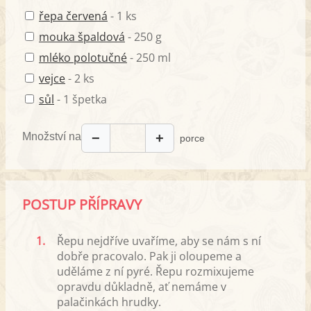
řepa červená
- 1 ks
mouka špaldová
- 250 g
mléko polotučné
- 250 ml
vejce
- 2 ks
sůl
- 1 špetka
Množství na
−
+
porce
POSTUP PŘÍPRAVY
1.
Řepu nejdříve uvaříme, aby se nám s ní
dobře pracovalo. Pak ji oloupeme a
uděláme z ní pyré. Řepu rozmixujeme
opravdu důkladně, ať nemáme v
palačinkách hrudky.