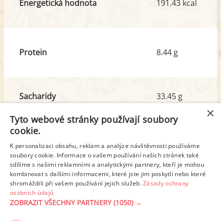
Energetická hodnota
191.43 kcal
Protein
8.44 g
Sacharidy
33.45 g
z toho cukr
3.27 g
×
Tyto webové stránky používají soubory
cookie.
Tuk
2.46 g
K personalizaci obsahu, reklam a analýze návštěvnosti používáme
z toho nas. mastné kyseliny
0.91 g
soubory cookie. Informace o vašem používání našich stránek také
sdílíme s našimi reklamními a analytickými partnery, kteří je mohou
kombinovat s dalšími informacemi, které jste jim poskytli nebo které
shromáždili při vašem používání jejich služeb.
Zásady ochrany
Detailní rozpis
osobních údajů
ZOBRAZIT VŠECHNY PARTNERY
(1050) →
REKLAMA