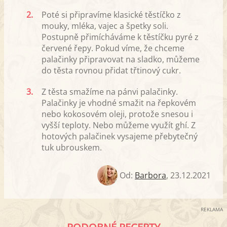
2.
Poté si připravíme klasické těstíčko z
mouky, mléka, vajec a špetky soli.
Postupně přimícháváme k těstíčku pyré z
červené řepy. Pokud víme, že chceme
palačinky připravovat na sladko, můžeme
do těsta rovnou přidat třtinový cukr.
3.
Z těsta smažíme na pánvi palačinky.
Palačinky je vhodné smažit na řepkovém
nebo kokosovém oleji, protože snesou i
vyšší teploty. Nebo můžeme využít ghí. Z
hotových palačinek vysajeme přebytečný
tuk ubrouskem.
Od:
Barbora
,
23.12.2021
REKLAMA