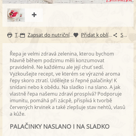
Tisk
Zapsat do nutričního diáře
Přidat k oblíbeným
Sdílet
Řepa je velmi zdravá zelenina, kterou bychom
hlavně během podzimu měli konzumovat
pravidelně. Ne každému ale její chuť sedí.
Vyzkoušejte recept, ve kterém se výrazné aroma
řepy skoro ztratí. Udělejte si řepné palačinky! K
snídani nebo k obědu. Na sladko i na slano. A jak
vlastně řepa našemu zdraví prospívá? Podporuje
imunitu, pomáhá při zácpě, přispívá k tvorbě
červených krvinek a také zlepšuje stav nehtů, vlasů
a kůže.
PALAČINKY NASLANO I NA SLADKO