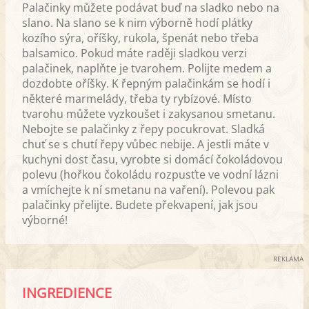
Palačinky můžete podávat buď na sladko nebo na
slano. Na slano se k nim výborně hodí plátky
kozího sýra, oříšky, rukola, špenát nebo třeba
balsamico. Pokud máte raději sladkou verzi
palačinek, naplňte je tvarohem. Polijte medem a
dozdobte oříšky. K řepným palačinkám se hodí i
některé marmelády, třeba ty rybízové. Místo
tvarohu můžete vyzkoušet i zakysanou smetanu.
Nebojte se palačinky z řepy pocukrovat. Sladká
chuť se s chutí řepy vůbec nebije. A jestli máte v
kuchyni dost času, vyrobte si domácí čokoládovou
polevu (hořkou čokoládu rozpusťte ve vodní lázni
a vmíchejte k ní smetanu na vaření). Polevou pak
palačinky přelijte. Budete překvapení, jak jsou
výborné!
REKLAMA
INGREDIENCE