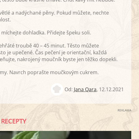
o světlé a nadýchané pěny. Pokud můžete, nechte
lost.
íchejte dohladka. Přidejte špeku soli.
dehřáté troubě 40 – 45 minut. Těsto můžete
sto je upečené. Čas pečení je orientační, každá
eňujte, nakrojený moučník byste jen těžko dopekli.
formy. Navrch poprašte moučkovým cukrem.
Od:
Jana Qara
,
12.12.2021
REKLAMA
RECEPTY