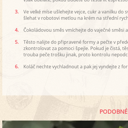
3.
Ve velké míse ušlehejte vejce, cukr a vanilku d
šlehat v robotovi metlou na krém na střední rych
4.
Čokoládovou směs vmíchejte do vaječné směsi a m
5.
Těsto nalijte do připravené formy a pečte v pře
zkontrolovat za pomoci špejle. Pokud je čistá, tě
trouba peče trošku jinak, proto kontrolu nepodc
6.
Koláč nechte vychladnout a pak jej vyndejte z 
PODOBNÉ 