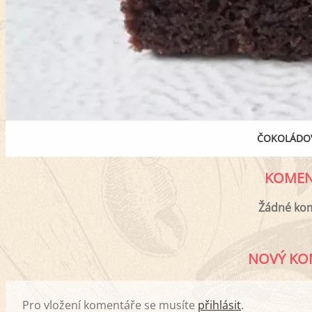
ČOKOLÁDO
KOMEN
Žádné ko
NOVÝ KO
Pro vložení komentáře se musíte
přihlásit
.