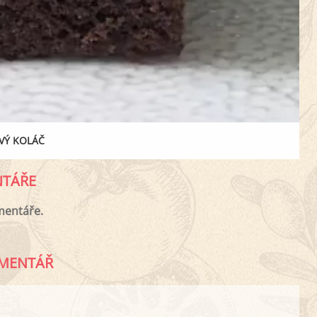
VÝ KOLÁČ
TÁŘE
mentáře.
MENTÁŘ