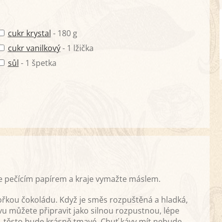
cukr krystal
- 180 g
cukr vanilkový
- 1 lžička
sůl
- 1 špetka
e pečícím papírem a kraje vymažte máslem.
řkou čokoládu. Když je směs rozpuštěná a hladká,
vu můžete připravit jako silnou rozpustnou, lépe
o, těsto bude krásně tmavé. Chuť kávy mít nebude.