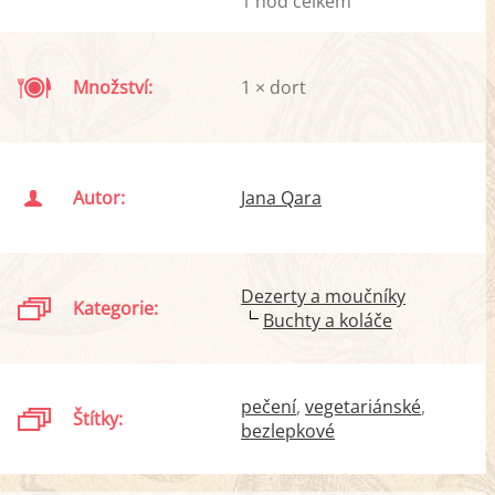
1 hod celkem
Množství:
1 × dort
Autor:
Jana Qara
Dezerty a moučníky
Kategorie:
Buchty a koláče
pečení
vegetariánské
Štítky:
bezlepkové