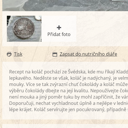
Přidat foto
Tisk
Zapsat do nutričního diáře
Recept na koláč pochází ze Švédska, kde mu říkají Klad
lepkavého. Neděste se však, koláč je nadýchaný, je velm
mouky. Více se tak zvýrazní chuť čokolády a koláč může
výběru čokolády dbejte na její kvalitu. Nepoužívejte čo
není mouka a jiný poměr tuku by mohl zapříčinit, že vá
Doporučuji, nechat vychladnout úplně a nejlépe v lednici
lépe krájet. Koláč servírujte jen pocukrovaný, případn