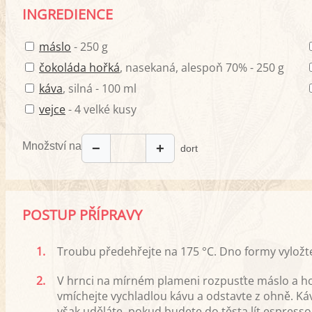
INGREDIENCE
máslo
- 250 g
čokoláda hořká
, nasekaná, alespoň 70% - 250 g
káva
, silná - 100 ml
vejce
- 4 velké kusy
Množství na
−
+
dort
POSTUP PŘÍPRAVY
1.
Troubu předehřejte na 175 °C. Dno formy vyložt
2.
V hrnci na mírném plameni rozpusťte máslo a ho
vmíchejte vychladlou kávu a odstavte z ohně. Ká
však uděláte, pokud budete do těsta lít espress