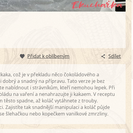
Přidat k oblíbeným
Sdílet
dkaka, což je v překladu něco čokoládového a
i dobrý a snadný na přípravu. Tato verze je bez
te nabídnout i strávníkům, kteří nemohou lepek. Při
koládu na vaření a nenahrazujte ji kakaem. V receptu
m těsto spadne, až koláč vytáhnete z trouby.
. Zajistíte tak snadnější manipulaci a koláč půjde
ě se šlehačkou nebo kopečkem vanilkové zmrzliny.