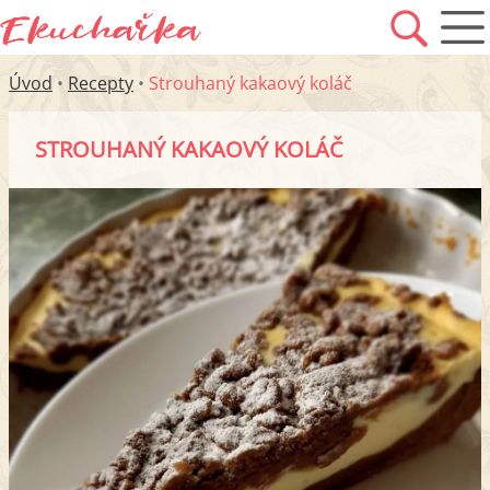
Úvod
•
Recepty
•
Strouhaný kakaový koláč
STROUHANÝ KAKAOVÝ KOLÁČ