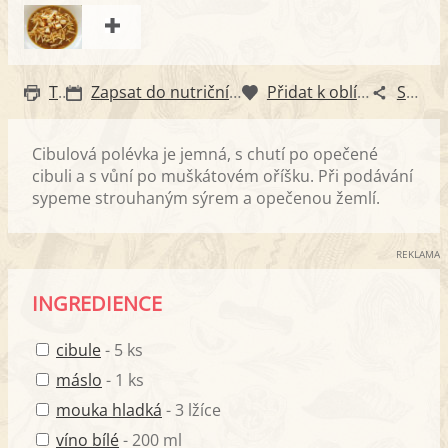
Tisk
Zapsat do nutričního diáře
Přidat k oblíbeným
Sdílet
Cibulová polévka je jemná, s chutí po opečené
cibuli a s vůní po muškátovém oříšku. Při podávání
sypeme strouhaným sýrem a opečenou žemlí.
REKLAMA
INGREDIENCE
cibule
- 5 ks
máslo
- 1 ks
mouka hladká
- 3 lžíce
víno bílé
- 200 ml