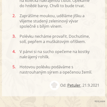
na kolečka nakrájenou cibuli. Opékáme
do hnědé barvy. Chvíli to bude trvat.
2.
Zaprášíme moukou, uděláme jíšku a
vlijeme studený zeleninový vývar
společně s bílým vínem.
3.
Polévku necháme provařit. Dochutíme,
solí, pepřem a muškátovým oříškem.
4.
V pánvi si na sucho opečeme na kostky
nakrájený rohlík.
5.
Hotovou polévku podáváme s
nastrouhaným sýrem a opečenou žemlí.
Od:
Petuler
,
21.9.2021
REKLAMA