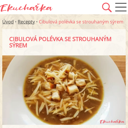
Úvod
•
Recepty
•
Cibulová polévka se strouhaným sýrem
CIBULOVÁ POLÉVKA SE STROUHANÝM
SÝREM