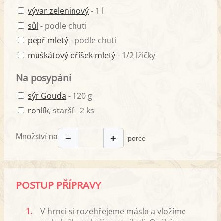
vývar zeleninový
- 1 l
sůl
- podle chuti
pepř mletý
- podle chuti
muškátový oříšek mletý
- 1/2 lžičky
Na posypání
sýr Gouda
- 120 g
rohlík
, starší - 2 ks
Množství na
−
+
porce
POSTUP PŘÍPRAVY
1.
V hrnci si rozehřejeme máslo a vložíme