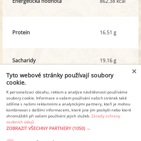
Energetická hodnota
862.38 kcal
Protein
16.51 g
Sacharidy
19.16 g
z toho cukr
8.25 g
×
Tyto webové stránky používají soubory
cookie.
Tuk
60.16 g
K personalizaci obsahu, reklam a analýze návštěvnosti používáme
z toho nas. mastné kyseliny
37.58 g
soubory cookie. Informace o vašem používání našich stránek také
sdílíme s našimi reklamními a analytickými partnery, kteří je mohou
kombinovat s dalšími informacemi, které jste jim poskytli nebo které
shromáždili při vašem používání jejich služeb.
Zásady ochrany
Detailní rozpis
osobních údajů
ZOBRAZIT VŠECHNY PARTNERY
(1050) →
REKLAMA