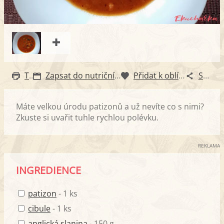
Tisk
Zapsat do nutričního diáře
Přidat k oblíbeným
Sdílet
Máte velkou úrodu patizonů a už nevíte co s nimi?
Zkuste si uvařit tuhle rychlou polévku.
REKLAMA
INGREDIENCE
patizon
- 1 ks
cibule
- 1 ks
anglická slanina
- 150 g