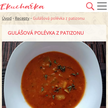
Úvod
•
Recepty
•
Gulášová polévka z patizonu
GULÁŠOVÁ POLÉVKA Z PATIZONU