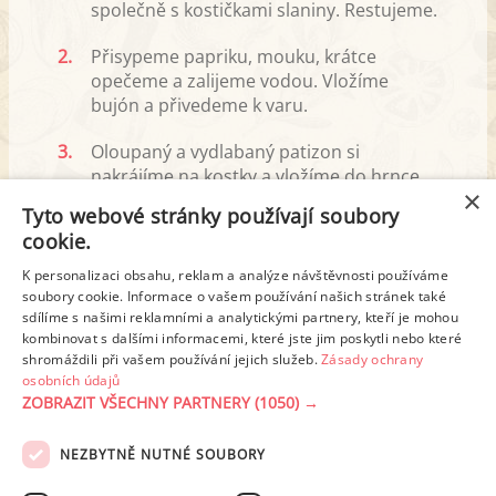
společně s kostičkami slaniny. Restujeme.
2.
Přisypeme papriku, mouku, krátce
opečeme a zalijeme vodou. Vložíme
bujón a přivedeme k varu.
3.
Oloupaný a vydlabaný patizon si
nakrájíme na kostky a vložíme do hrnce.
×
Vaříme do změknutí.
Tyto webové stránky používají soubory
cookie.
4.
Po změknutí odstavíme z plotny, přidáme
prolisovaný česnek, majoránku a podle
K personalizaci obsahu, reklam a analýze návštěvnosti používáme
potřeby osolíme. Můžeme podávat.
soubory cookie. Informace o vašem používání našich stránek také
sdílíme s našimi reklamními a analytickými partnery, kteří je mohou
kombinovat s dalšími informacemi, které jste jim poskytli nebo které
Od:
Petuler
,
6.8.2021
shromáždili při vašem používání jejich služeb.
Zásady ochrany
osobních údajů
ZOBRAZIT VŠECHNY PARTNERY
(1050) →
REKLAMA
NEZBYTNĚ NUTNÉ SOUBORY
PODOBNÉ RECEPTY