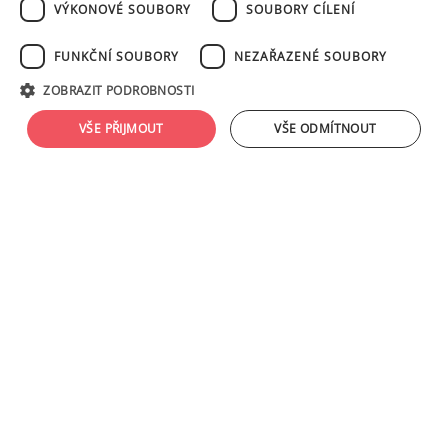
VÝKONOVÉ SOUBORY
SOUBORY CÍLENÍ
FUNKČNÍ SOUBORY
NEZAŘAZENÉ SOUBORY
ZOBRAZIT PODROBNOSTI
VŠE PŘIJMOUT
VŠE ODMÍTNOUT
KRÉMOVÁ POLÉVKA Z PEČENÉHO PATIZONU S VŮNÍ PROVENSÁLSKÝCH BYLINEK
KOMENTÁŘE