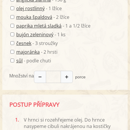
olej rostlinný
- 1 lžíce
mouka špaldová
- 2 lžíce
paprika mletá sladká
- 1 a 1/2 lžíce
bujón zeleninový
- 1 ks
česnek
- 3 stroužky
majoránka
- 2 hrsti
sůl
- podle chuti
Množství na
−
+
porce
POSTUP PŘÍPRAVY
1.
V hrnci si rozehřejeme olej. Do hrnce
nasypeme cibuli nakrájenou na kostičky