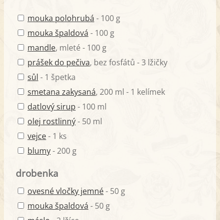
mouka polohrubá
- 100 g
mouka špaldová
- 100 g
mandle
, mleté - 100 g
prášek do pečiva
, bez fosfátů - 3 lžičky
sůl
- 1 špetka
smetana zakysaná
, 200 ml - 1 kelímek
datlový sirup
- 100 ml
olej rostlinný
- 50 ml
vejce
- 1 ks
blumy
- 200 g
drobenka
ovesné vločky jemné
- 50 g
mouka špaldová
- 50 g