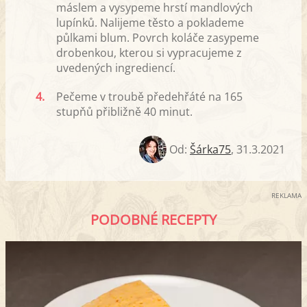
máslem a vysypeme hrstí mandlových
lupínků. Nalijeme těsto a poklademe
půlkami blum. Povrch koláče zasypeme
drobenkou, kterou si vypracujeme z
uvedených ingrediencí.
4.
Pečeme v troubě předehřáté na 165
stupňů přibližně 40 minut.
Od:
Šárka75
,
31.3.2021
REKLAMA
PODOBNÉ RECEPTY