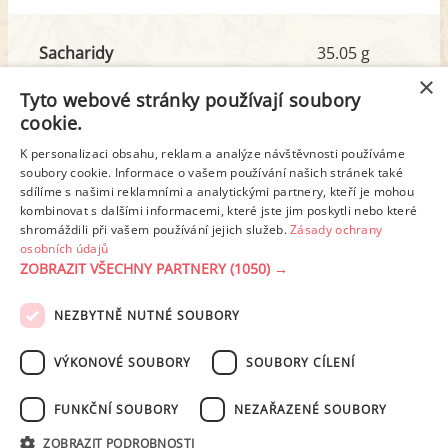
Sacharidy
35.05 g
z toho cukr
12.33 g
×
Tyto webové stránky používají soubory
cookie.
Tuk
17.86 g
K personalizaci obsahu, reklam a analýze návštěvnosti používáme
z toho nas. mastné kyseliny
4.81 g
soubory cookie. Informace o vašem používání našich stránek také
sdílíme s našimi reklamními a analytickými partnery, kteří je mohou
kombinovat s dalšími informacemi, které jste jim poskytli nebo které
shromáždili při vašem používání jejich služeb.
Zásady ochrany
Detailní rozpis
osobních údajů
ZOBRAZIT VŠECHNY PARTNERY
(1050) →
REKLAMA
NEZBYTNĚ NUTNÉ SOUBORY
PODMÍNKY UŽITÍ
ZÁSADY OCHRANY OSOBNÍCH ÚDAJŮ
KONTAKT
VÝKONOVÉ SOUBORY
SOUBORY CÍLENÍ
NASTAVENÍ COOKIES
FUNKČNÍ SOUBORY
NEZAŘAZENÉ SOUBORY
© 2003-2026 ekucharka.cz
, ISSN 2694-6866, jakékoli veřejné šíření obsahu
ZOBRAZIT PODROBNOSTI