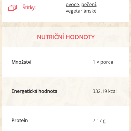
ovoce
pečení
Štítky:
vegetariánské
NUTRIČNÍ HODNOTY
Množství
1 × porce
Energetická hodnota
332.19 kcal
Protein
7.17 g