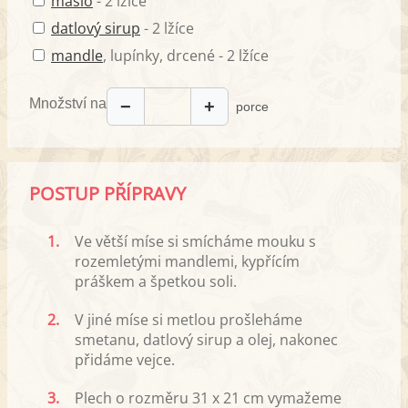
máslo
- 2 lžíce
datlový sirup
- 2 lžíce
mandle
, lupínky, drcené - 2 lžíce
Množství na
−
+
porce
POSTUP PŘÍPRAVY
1.
Ve větší míse si smícháme mouku s
rozemletými mandlemi, kypřícím
práškem a špetkou soli.
2.
V jiné míse si metlou prošleháme
smetanu, datlový sirup a olej, nakonec
přidáme vejce.
3.
Plech o rozměru 31 x 21 cm vymažeme