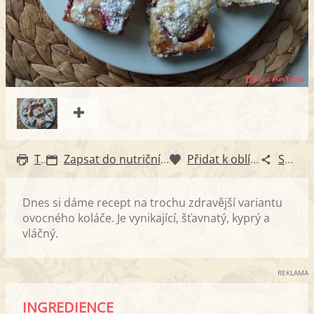
Tisk
Zapsat do nutričního diáře
Přidat k oblíbeným
Sdílet
Dnes si dáme recept na trochu zdravější variantu
ovocného koláče. Je vynikající, šťavnatý, kyprý a
vláčný.
REKLAMA
INGREDIENCE