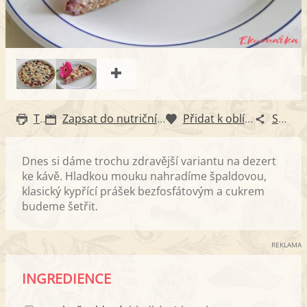
Tisk
Zapsat do nutričního diáře
Přidat k oblíbeným
Sdílet
Dnes si dáme trochu zdravější variantu na dezert
ke kávě. Hladkou mouku nahradíme špaldovou,
klasický kypřící prášek bezfosfátovým a cukrem
budeme šetřit.
REKLAMA
INGREDIENCE