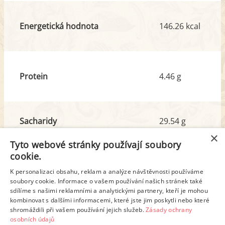
Energetická hodnota
146.26 kcal
Protein
4.46 g
Sacharidy
29.54 g
z toho cukr
7.32 g
×
Tyto webové stránky používají soubory
cookie.
Tuk
1.25 g
K personalizaci obsahu, reklam a analýze návštěvnosti používáme
z toho nas. mastné kyseliny
0.52 g
soubory cookie. Informace o vašem používání našich stránek také
sdílíme s našimi reklamními a analytickými partnery, kteří je mohou
kombinovat s dalšími informacemi, které jste jim poskytli nebo které
shromáždili při vašem používání jejich služeb.
Zásady ochrany
Detailní rozpis
osobních údajů