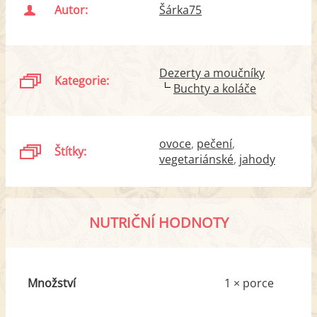
Autor:
Šárka75
Dezerty a moučníky
Kategorie:
Buchty a koláče
ovoce
pečení
Štítky:
vegetariánské
jahody
NUTRIČNÍ HODNOTY
Množství
1 × porce