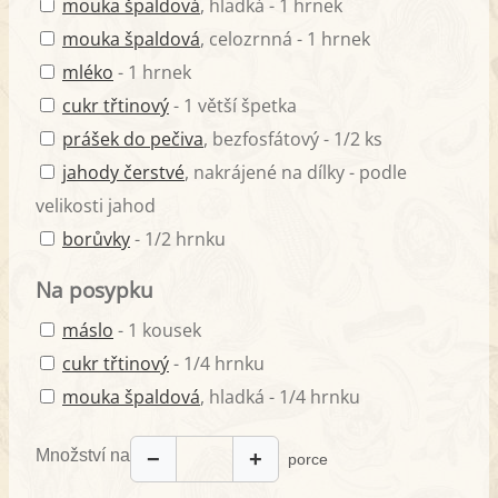
mouka špaldová
, hladká - 1 hrnek
mouka špaldová
, celozrnná - 1 hrnek
mléko
- 1 hrnek
cukr třtinový
- 1 větší špetka
prášek do pečiva
, bezfosfátový - 1/2 ks
jahody čerstvé
, nakrájené na dílky - podle
velikosti jahod
borůvky
- 1/2 hrnku
Na posypku
máslo
- 1 kousek
cukr třtinový
- 1/4 hrnku
mouka špaldová
, hladká - 1/4 hrnku
Množství na
−
+
porce