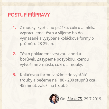
POSTUP PŘÍPRAVY
1.
Z mouky, kypřícího prášku, cukru a mléka
vypracujeme těsto a vlijeme ho do
vymazané a vysypané koláčkové formy o
průměru 28-29cm.
2.
Těsto poklademe vrstvou jahod a
borůvek. Zasypeme posypkou, kterou
vytvoříme z másla, cukru a mouky.
3.
Koláčovou formu vložíme do vyhřáté
trouby a pečeme na 180 - 200 stupňů cca
45 minut, záleží na troubě.
Od:
Šárka75
,
29.7.2019