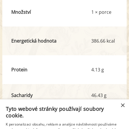
Množství
1 × porce
Energetická hodnota
386.66 kcal
Protein
4.13 g
Sacharidy
46.43 g
z toho cukr
28.20 g
×
Tyto webové stránky používají soubory
cookie.
Tuk
20.29 g
K personalizaci obsahu, reklam a analýze návštěvnosti používáme