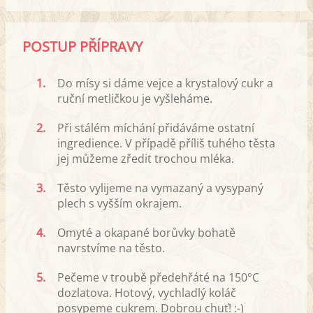
POSTUP PŘÍPRAVY
1.
Do mísy si dáme vejce a krystalový cukr a
ruční metličkou je vyšleháme.
2.
Při stálém míchání přidáváme ostatní
ingredience. V případě příliš tuhého těsta
jej můžeme zředit trochou mléka.
3.
Těsto vylijeme na vymazaný a vysypaný
plech s vyšším okrajem.
4.
Omyté a okapané borůvky bohatě
navrstvíme na těsto.
5.
Pečeme v troubě předehřáté na 150°C
dozlatova. Hotový, vychladlý koláč
posypeme cukrem. Dobrou chuť! :-)