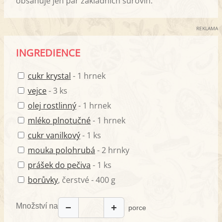
obsahuje jen pár základních surovin.
REKLAMA
INGREDIENCE
cukr krystal
- 1 hrnek
vejce
- 3 ks
olej rostlinný
- 1 hrnek
mléko plnotučné
- 1 hrnek
cukr vanilkový
- 1 ks
mouka polohrubá
- 2 hrnky
prášek do pečiva
- 1 ks
borůvky
, čerstvé - 400 g
Množství na
−
+
porce