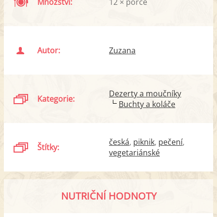
Množství:
12 × porce
Autor:
Zuzana
Dezerty a moučníky
Kategorie:
Buchty a koláče
česká
piknik
pečení
Štítky:
vegetariánské
NUTRIČNÍ HODNOTY