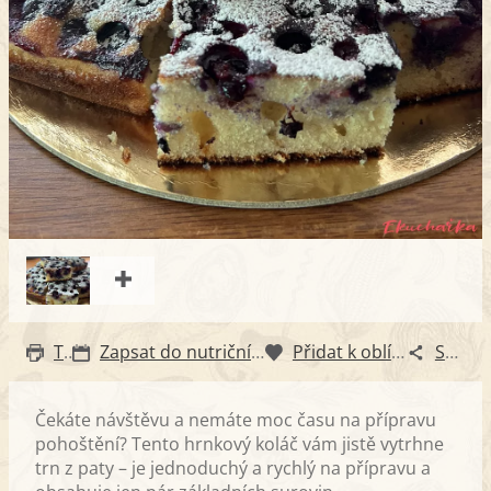
Tisk
Zapsat do nutričního diáře
Přidat k oblíbeným
Sdílet
Čekáte návštěvu a nemáte moc času na přípravu
pohoštění? Tento hrnkový koláč vám jistě vytrhne
trn z paty – je jednoduchý a rychlý na přípravu a