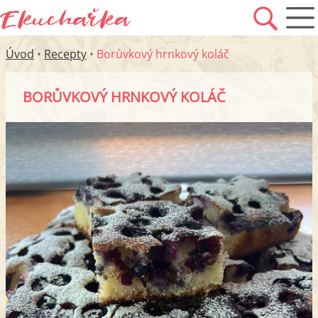
Úvod
•
Recepty
•
Borůvkový hrnkový koláč
BORŮVKOVÝ HRNKOVÝ KOLÁČ