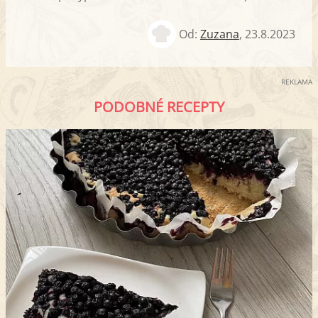
Od:
Zuzana
,
23.8.2023
REKLAMA
PODOBNÉ RECEPTY