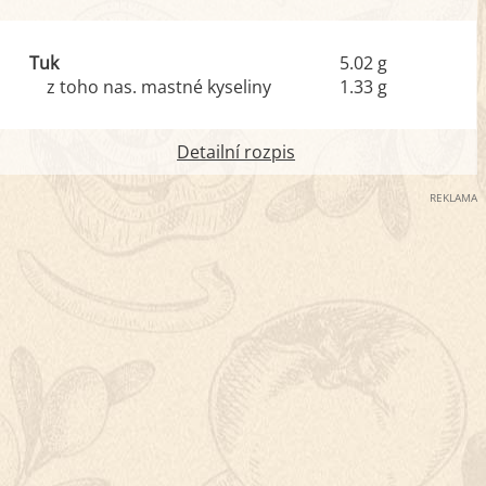
Tuk
5.02 g
z toho nas. mastné kyseliny
1.33 g
Detailní rozpis
REKLAMA