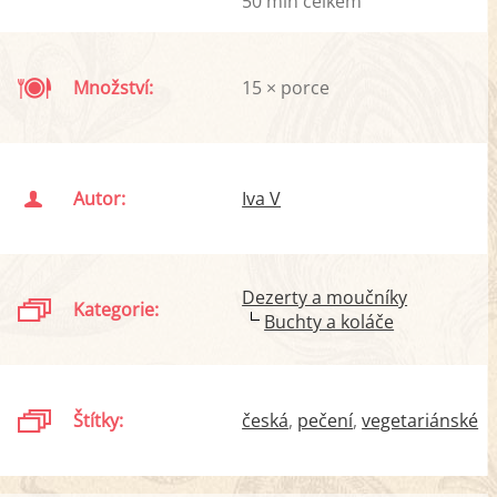
50 min celkem
Množství:
15 × porce
Autor:
Iva V
Dezerty a moučníky
Kategorie:
Buchty a koláče
Štítky:
česká
pečení
vegetariánské