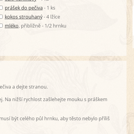
prášek do pečiva
- 1 ks
kokos strouhaný
- 4 lžíce
mléko
, přibližně - 1/2 hrnku
čiva a dejte stranou.
lej. Na nižší rychlost zašlehejte mouku s práškem
usí být celého půl hrnku, aby těsto nebylo příliš