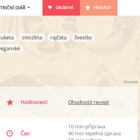
TRIČNÍ DIÁŘ
OBLÍBENÉ
PŘIHLÁSIT
cuketa
zmrzlina
rajčata
švestky
veganské
REKLAMA
Hodnocení:
Ohodnotit recept
10 min příprava
Čas:
40 min tepelná úprava