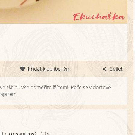
Přidat k oblíbeným
Sdílet
e skříni. Vše odměříte lžícemi. Peče se v dortové
papírem.
cukr vanilkový
- 1 ks