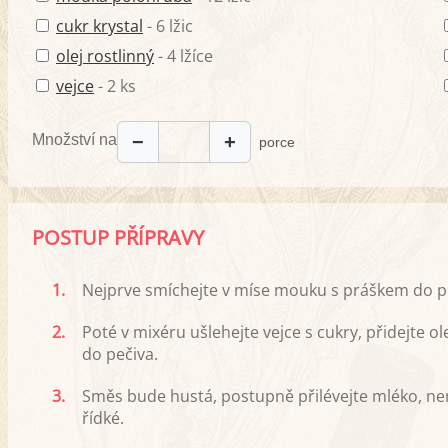
cukr krystal
- 6 lžic
olej rostlinný
- 4 lžíce
vejce
- 2 ks
Množství na
−
+
porce
POSTUP PŘÍPRAVY
1.
Nejprve smíchejte v míse mouku s práškem do pe
2.
Poté v mixéru ušlehejte vejce s cukry, přidejte o
do pečiva.
3.
Směs bude hustá, postupně přilévejte mléko, nem
řídké.