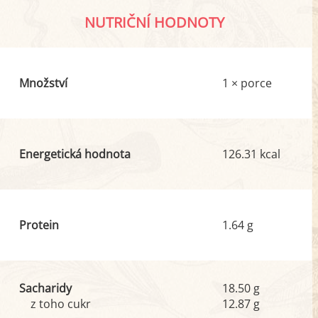
NUTRIČNÍ HODNOTY
Množství
1 × porce
Energetická hodnota
126.31 kcal
Protein
1.64 g
Sacharidy
18.50 g
z toho cukr
12.87 g