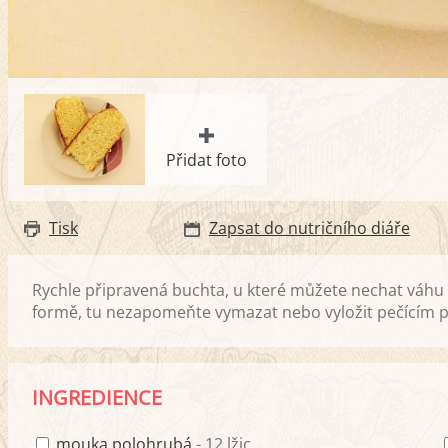
Přidat foto
Tisk
Zapsat do nutričního diáře
Rychle připravená buchta, u které můžete nechat váhu v
formě, tu nezapomeňte vymazat nebo vyložit pečícím 
INGREDIENCE
mouka polohrubá
- 12 lžic