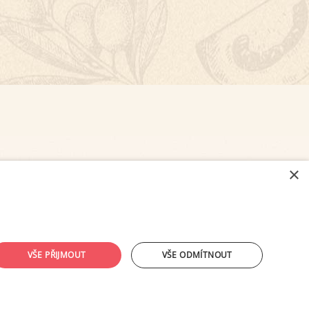
×
NASTAVENÍ COOKIES
VŠE PŘIJMOUT
VŠE ODMÍTNOUT
ouhlasu provozovatele zakázáno.