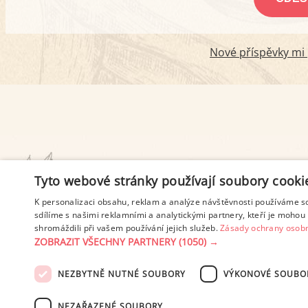
Nové příspěvky mi p
PODMÍNKY UŽITÍ
Tyto webové stránky používají soubory cooki
K personalizaci obsahu, reklam a analýze návštěvnosti používáme s
sdílíme s našimi reklamními a analytickými partnery, kteří je mohou 
shromáždili při vašem používání jejich služeb.
Zásady ochrany osobn
ZOBRAZIT VŠECHNY PARTNERY
(1050) →
NEZBYTNĚ NUTNÉ SOUBORY
VÝKONOVÉ SOUBO
© 2003-2026 ekucharka.cz
, IS
NEZAŘAZENÉ SOUBORY