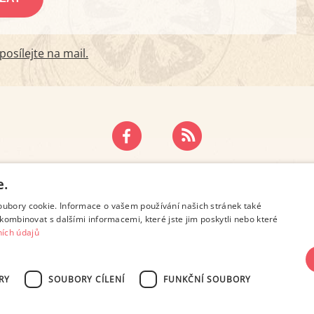
osílejte na mail.
ZÁSADY OCHRANY OSOBNÍCH ÚDAJŮ
KONTAKT
e.
oubory cookie. Informace o vašem používání našich stránek také
kombinovat s dalšími informacemi, které jste jim poskytli nebo které
ích údajů
RY
SOUBORY CÍLENÍ
FUNKČNÍ SOUBORY
SN 2694-6866, jakékoli veřejné šíření obsahu tohoto serveru je bez písemného s