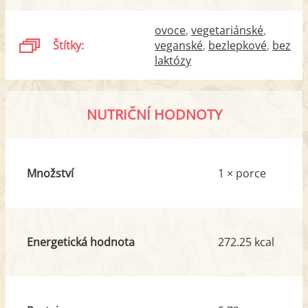
ovoce
vegetariánské
Štítky:
veganské
bezlepkové
bez
laktózy
NUTRIČNÍ HODNOTY
Množství
1 × porce
Energetická hodnota
272.25 kcal