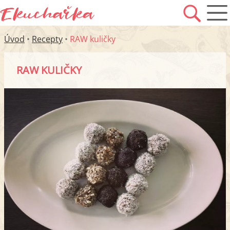
Úvod
•
Recepty
•
RAW kuličky
RAW KULIČKY