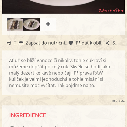
Tisk
Zapsat do nutričního diáře
Přidat k oblíbeným
Sdílet
Ať už se blíží Vánoce či nikoliv, tohle cukroví si
můžeme dopřát po celý rok. Skvěle se hodí jako
malý dezert ke kávě nebo čaji. Příprava RAW
kuliček je velmi jednoduchá a tohle mlsání si
nemusíte moc vyčítat. Tak pojďme na to.
REKLAMA
INGREDIENCE