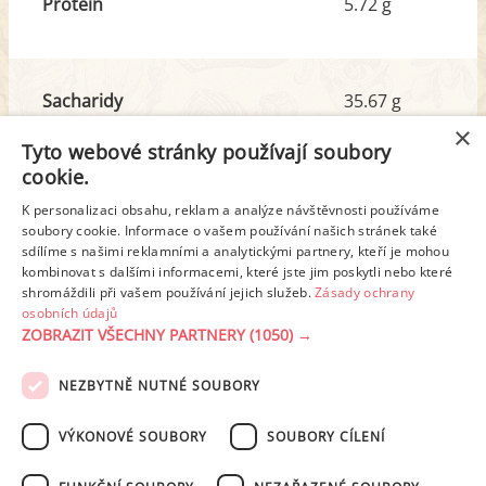
Protein
5.72 g
Sacharidy
35.67 g
z toho cukr
32.42 g
×
Tyto webové stránky používají soubory
cookie.
Tuk
10.59 g
K personalizaci obsahu, reklam a analýze návštěvnosti používáme
z toho nas. mastné kyseliny
1.15 g
soubory cookie. Informace o vašem používání našich stránek také
sdílíme s našimi reklamními a analytickými partnery, kteří je mohou
kombinovat s dalšími informacemi, které jste jim poskytli nebo které
shromáždili při vašem používání jejich služeb.
Zásady ochrany
Detailní rozpis
osobních údajů
ZOBRAZIT VŠECHNY PARTNERY
(1050) →
REKLAMA
NEZBYTNĚ NUTNÉ SOUBORY
PODMÍNKY UŽITÍ
ZÁSADY OCHRANY OSOBNÍCH ÚDAJŮ
KONTAKT
VÝKONOVÉ SOUBORY
SOUBORY CÍLENÍ
NASTAVENÍ COOKIES