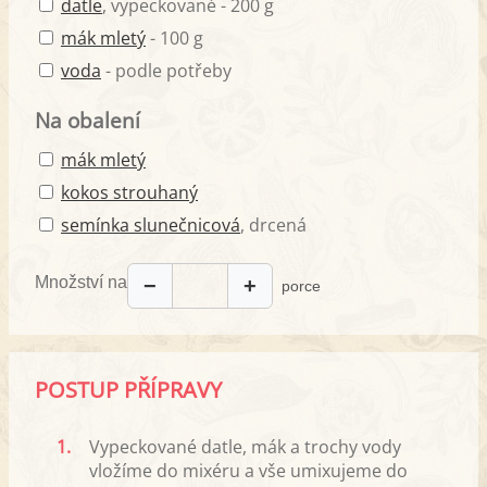
datle
, vypeckované - 200 g
mák mletý
- 100 g
voda
- podle potřeby
Na obalení
mák mletý
kokos strouhaný
semínka slunečnicová
, drcená
Množství na
−
+
porce
POSTUP PŘÍPRAVY
1.
Vypeckované datle, mák a trochy vody
vložíme do mixéru a vše umixujeme do