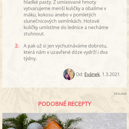
hladké pasty. Z umixované hmoty
vytvarujeme menší kuličky a obalíme v
máku, kokosu anebo v pomletých
slunečnicových semínkách. Hotové
kuličky umístíme do lednice a necháme
ztuhnout.
2.
A pak už si jen vychutnáváme dobrotu,
která nám v uzavřené dóze vydrží i dva
týdny.
Od:
Evánek
,
1.3.2021
REKLAMA
PODOBNÉ RECEPTY