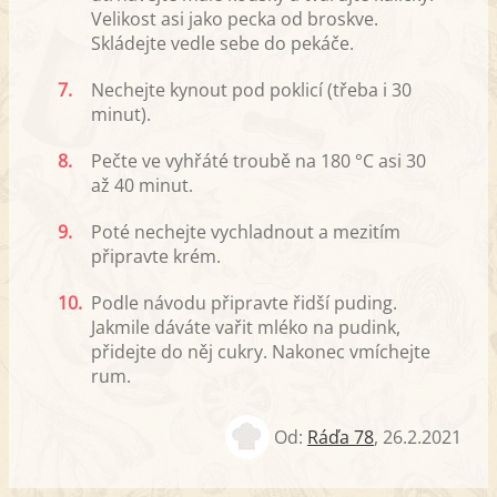
Velikost asi jako pecka od broskve.
Skládejte vedle sebe do pekáče.
7.
Nechejte kynout pod poklicí (třeba i 30
minut).
8.
Pečte ve vyhřáté troubě na 180 °C asi 30
až 40 minut.
9.
Poté nechejte vychladnout a mezitím
připravte krém.
10.
Podle návodu připravte řidší puding.
Jakmile dáváte vařit mléko na pudink,
přidejte do něj cukry. Nakonec vmíchejte
rum.
Od:
Ráďa 78
,
26.2.2021