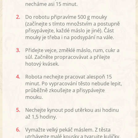
necháme asi 15 minut.
2.
Do robotu připravíme 500 g mouky
(začínejte s tímto množstvím a postupně
přisypávejte, každé máslo je jiné). Část
mouky je třeba i na podsypání na vále.
3.
Přidejte vejce, změklé máslo, rum, cukr a
sůl. Začněte propracovávat a přilejte
hotový kvásek.
4.
Robota nechejte pracovat alespoň 15
minut. Po vypracování těsto nebude lepit,
průběžně zkoušejte a přisypávejte
mouku.
5.
Nechejte kynout pod utěrkou asi hodinu
až 1,5 hodiny.
6.
Vymažte velký pekáč máslem. Z těsta
utrhávejte malé kousky a tvarujte kuličky.