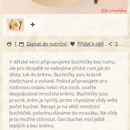
Tisk
Zapsat do nutričního diáře
Přidat k oblíbeným
Sdílet
V dětské verzi připravujeme buchtičky bez rumu,
ale pro dospělé se nebojíme přidat rum jak do
těsta, tak do krému. Buchtičky jsou krásně
nadýchané a voňavé. Pokud připravujete pro
rodinnou oslavu nebo více osob, uvařte
dvojnásobné množství krému. Buchtičky jsou
pracné, krém je rychlý, proto chystáme vždy velký
počet buchet. Recept je na větší množství
buchtiček, polovinu dáváme do mrazáku. Ne vždy
je to možné stihnout, část buchet mizí ještě
teplých a bez krému.