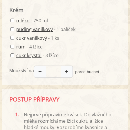
Krém
mléko
- 750 ml
puding vanilkový
- 1 balíček
cukr vanilkový
- 1 ks
rum
- 4 lžíce
cukr krystal
- 3 lžíce
Množství na
−
+
porce buchet
POSTUP PŘÍPRAVY
1.
Nejprve připravíme kvásek. Do vlažného
mléka rozmícháme lžíci cukru a lžíce
hladké mouky. Rozdrobíme kvasnice a