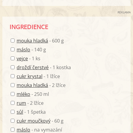
REKLAMA
INGREDIENCE
mouka hladká
- 600 g
máslo
- 140 g
vejce
- 1 ks
droždí čerstvé
- 1 kostka
cukr krystal
- 1 lžíce
mouka hladká
- 2 lžíce
mléko
- 250 ml
rum
- 2 lžíce
sůl
- 1 špetka
cukr moučkový
- 60 g
máslo
- na vymazání