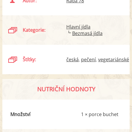
Autor:
Ráďa 78
Hlavní jídla
Kategorie:
Bezmasá jídla
Štítky:
česká
pečení
vegetariánské
NUTRIČNÍ HODNOTY
Množství
1 × porce buchet