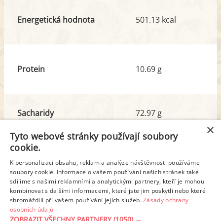
Energetická hodnota
501.13 kcal
Protein
10.69 g
Sacharidy
72.97 g
z toho cukr
27.34 g
×
Tyto webové stránky používají soubory
cookie.
Tuk
15.75 g
K personalizaci obsahu, reklam a analýze návštěvnosti používáme
z toho nas. mastné kyseliny
9.12 g
soubory cookie. Informace o vašem používání našich stránek také
sdílíme s našimi reklamními a analytickými partnery, kteří je mohou
kombinovat s dalšími informacemi, které jste jim poskytli nebo které
shromáždili při vašem používání jejich služeb.
Zásady ochrany
Detailní rozpis
osobních údajů
ZOBRAZIT VŠECHNY PARTNERY
(1050) →