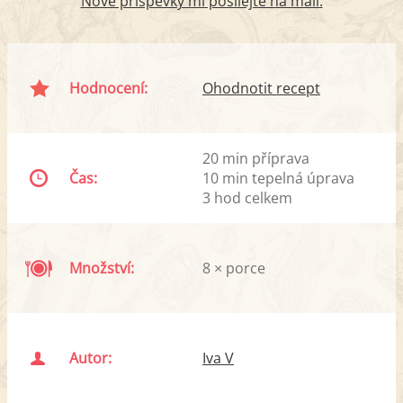
Nové příspěvky mi posílejte na mail.
Hodnocení:
Ohodnotit recept
20 min příprava
Čas:
10 min tepelná úprava
3 hod celkem
Množství:
8 × porce
Autor:
Iva V