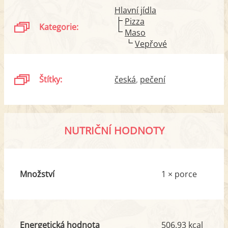
Hlavní jídla
Pizza
Kategorie:
Maso
Vepřové
Štítky:
česká
pečení
NUTRIČNÍ HODNOTY
Množství
1 × porce
Energetická hodnota
506.93 kcal