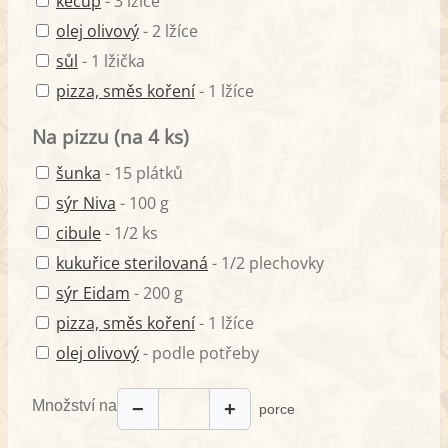
kečup
- 3 lžíce
olej olivový
- 2 lžíce
sůl
- 1 lžička
pizza, směs koření
- 1 lžíce
Na pizzu (na 4 ks)
šunka
- 15 plátků
sýr Niva
- 100 g
cibule
- 1/2 ks
kukuřice sterilovaná
- 1/2 plechovky
sýr Eidam
- 200 g
pizza, směs koření
- 1 lžíce
olej olivový
- podle potřeby
Množství na
−
+
porce