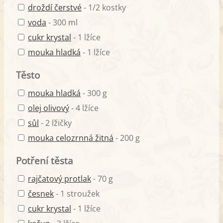
droždí čerstvé
- 1/2 kostky
voda
- 300 ml
cukr krystal
- 1 lžíce
mouka hladká
- 1 lžíce
Těsto
mouka hladká
- 300 g
olej olivový
- 4 lžíce
sůl
- 2 lžičky
mouka celozrnná žitná
- 200 g
Potření těsta
rajčatový protlak
- 70 g
česnek
- 1 stroužek
cukr krystal
- 1 lžíce