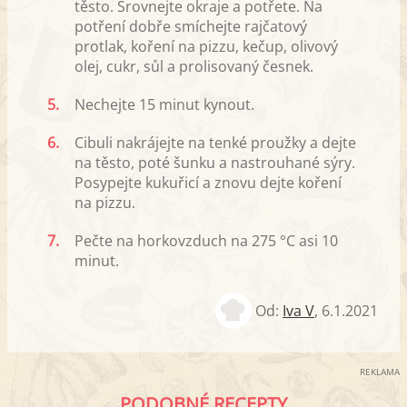
těsto. Srovnejte okraje a potřete. Na
potření dobře smíchejte rajčatový
protlak, koření na pizzu, kečup, olivový
olej, cukr, sůl a prolisovaný česnek.
5.
Nechejte 15 minut kynout.
6.
Cibuli nakrájejte na tenké proužky a dejte
na těsto, poté šunku a nastrouhané sýry.
Posypejte kukuřicí a znovu dejte koření
na pizzu.
7.
Pečte na horkovzduch na 275 °C asi 10
minut.
Od:
Iva V
,
6.1.2021
REKLAMA
PODOBNÉ RECEPTY