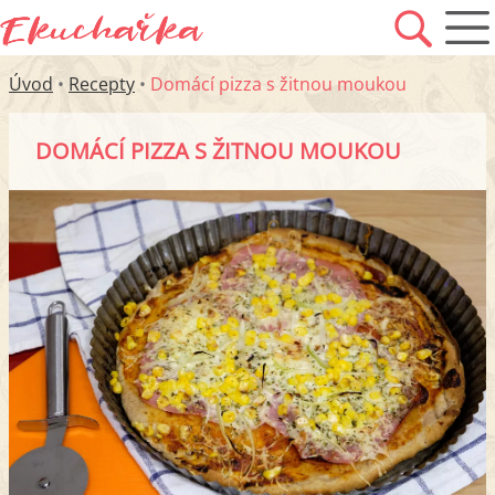
Úvod
•
Recepty
•
Domácí pizza s žitnou moukou
DOMÁCÍ PIZZA S ŽITNOU MOUKOU