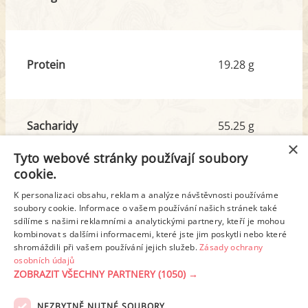
Protein
19.28 g
Sacharidy
55.25 g
z toho cukr
6.95 g
×
Tyto webové stránky používají soubory
cookie.
Tuk
22.29 g
K personalizaci obsahu, reklam a analýze návštěvnosti používáme
z toho nas. mastné kyseliny
8.71 g
soubory cookie. Informace o vašem používání našich stránek také
sdílíme s našimi reklamními a analytickými partnery, kteří je mohou
kombinovat s dalšími informacemi, které jste jim poskytli nebo které
shromáždili při vašem používání jejich služeb.
Zásady ochrany
Detailní rozpis
osobních údajů
ZOBRAZIT VŠECHNY PARTNERY
(1050) →
REKLAMA
NEZBYTNĚ NUTNÉ SOUBORY