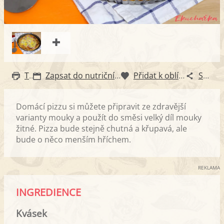
Tisk
Zapsat do nutričního diáře
Přidat k oblíbeným
Sdílet
Domácí pizzu si můžete připravit ze zdravější
varianty mouky a použít do směsi velký díl mouky
žitné. Pizza bude stejně chutná a křupavá, ale
bude o něco menším hříchem.
REKLAMA
INGREDIENCE
Kvásek