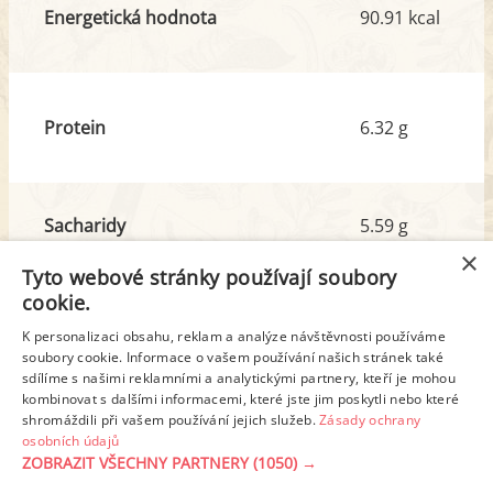
Energetická hodnota
90.91 kcal
Protein
6.32 g
Sacharidy
5.59 g
z toho cukr
4.91 g
×
Tyto webové stránky používají soubory
cookie.
Tuk
4.96 g
K personalizaci obsahu, reklam a analýze návštěvnosti používáme
z toho nas. mastné kyseliny
3.22 g
soubory cookie. Informace o vašem používání našich stránek také
sdílíme s našimi reklamními a analytickými partnery, kteří je mohou
kombinovat s dalšími informacemi, které jste jim poskytli nebo které
shromáždili při vašem používání jejich služeb.
Zásady ochrany
Detailní rozpis
osobních údajů
ZOBRAZIT VŠECHNY PARTNERY
(1050) →
REKLAMA