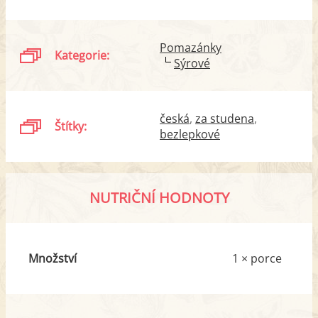
Pomazánky
Kategorie:
Sýrové
česká
za studena
Štítky:
bezlepkové
NUTRIČNÍ HODNOTY
Množství
1 × porce