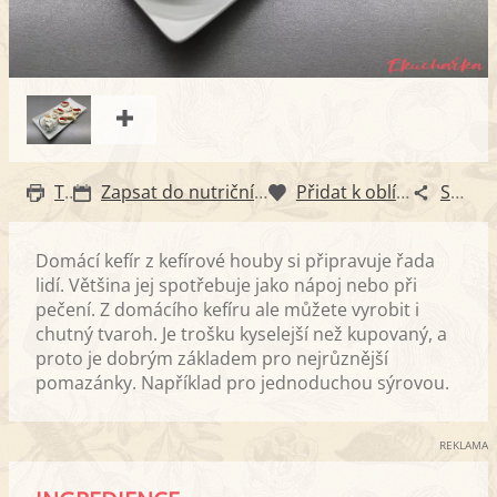
Tisk
Zapsat do nutričního diáře
Přidat k oblíbeným
Sdílet
Domácí kefír z kefírové houby si připravuje řada
lidí. Většina jej spotřebuje jako nápoj nebo při
pečení. Z domácího kefíru ale můžete vyrobit i
chutný tvaroh. Je trošku kyselejší než kupovaný, a
proto je dobrým základem pro nejrůznější
pomazánky. Například pro jednoduchou sýrovou.
REKLAMA