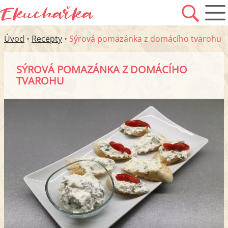
Úvod
•
Recepty
•
Sýrová pomazánka z domácího tvarohu
SÝROVÁ POMAZÁNKA Z DOMÁCÍHO
TVAROHU