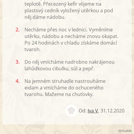
teplotě. Přecezený kefír vlijeme na
plastový cedník vyložený utěrkou a pod
něj dáme nádobu.
2.
Necháme přes noc v lednici. Vyměníme
utěrku, nádobu a necháme znovu okapat.
Po 24 hodinách v chladu získáme domácí
tvaroh.
3.
Do něj vmícháme nadrobno nakrájenou
lahůdkovou cibulku, sůl a pepř.
4.
Na jemném struhadle nastrouháme
eidam a vmícháme do ochuceného
tvarohu. Mažeme na chuťovky.
Od:
Iva V
,
31.12.2020
REKLAMA