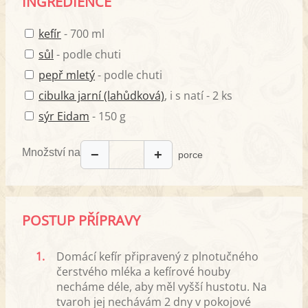
INGREDIENCE
kefír
- 700 ml
sůl
- podle chuti
pepř mletý
- podle chuti
cibulka jarní (lahůdková)
, i s natí - 2 ks
sýr Eidam
- 150 g
Množství na
−
+
porce
POSTUP PŘÍPRAVY
1.
Domácí kefír připravený z plnotučného
čerstvého mléka a kefírové houby
necháme déle, aby měl vyšší hustotu. Na
tvaroh jej nechávám 2 dny v pokojové