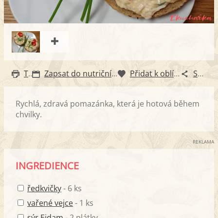
Tisk
Zapsat do nutričního diáře
Přidat k oblíbeným
Sdílet
Rychlá, zdravá pomazánka, která je hotová během
chvilky.
REKLAMA
INGREDIENCE
ředkvičky
- 6 ks
vařené vejce
- 1 ks
sýr Eidam
- 2 plátky