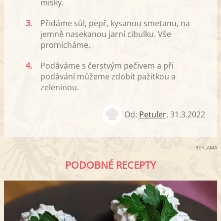
misky.
3.
Přidáme sůl, pepř, kysanou smetanu, na
jemně nasekanou jarní cibulku. Vše
promícháme.
4.
Podáváme s čerstvým pečivem a při
podávání můžeme zdobit pažitkou a
zeleninou.
Od:
Petuler
,
31.3.2022
REKLAMA
PODOBNÉ RECEPTY