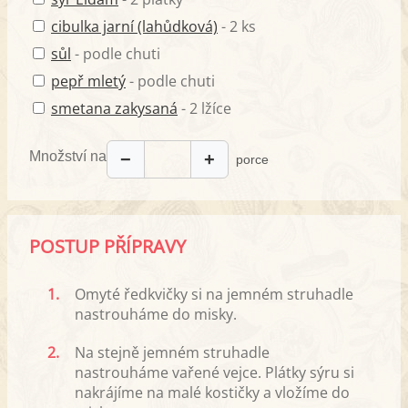
cibulka jarní (lahůdková)
- 2 ks
sůl
- podle chuti
pepř mletý
- podle chuti
smetana zakysaná
- 2 lžíce
Množství na
−
+
porce
POSTUP PŘÍPRAVY
1.
Omyté ředkvičky si na jemném struhadle
nastrouháme do misky.
2.
Na stejně jemném struhadle
nastrouháme vařené vejce. Plátky sýru si
nakrájíme na malé kostičky a vložíme do