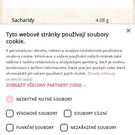
Sacharidy
4.08 g
z toho cukr
2.51 g
×
Tyto webové stránky používají soubory
cookie.
Tuk
20.82 g
K personalizaci obsahu, reklam a analýze návštěvnosti používáme
z toho nas. mastné kyseliny
11.36 g
soubory cookie. Informace o vašem používání našich stránek také
sdílíme s našimi reklamními a analytickými partnery, kteří je mohou
kombinovat s dalšími informacemi, které jste jim poskytli nebo které
shromáždili při vašem používání jejich služeb.
Zásady ochrany
Detailní rozpis
osobních údajů
ZOBRAZIT VŠECHNY PARTNERY
(1050) →
REKLAMA
NEZBYTNĚ NUTNÉ SOUBORY
PODMÍNKY UŽITÍ
ZÁSADY OCHRANY OSOBNÍCH ÚDAJŮ
KONTAKT
VÝKONOVÉ SOUBORY
SOUBORY CÍLENÍ
NASTAVENÍ COOKIES
FUNKČNÍ SOUBORY
NEZAŘAZENÉ SOUBORY
© 2003-2026 ekucharka.cz
, ISSN 2694-6866, jakékoli veřejné šíření obsahu