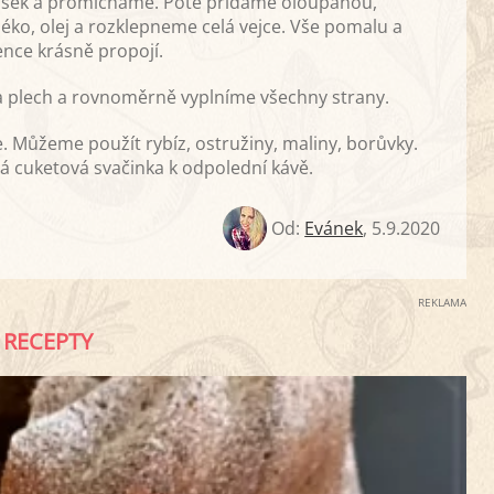
rášek a promícháme. Poté přidáme oloupanou,
ko, olej a rozklepneme celá vejce. Vše pomalu a
nce krásně propojí.
na plech a rovnoměrně vyplníme všechny strany.
. Můžeme použít rybíz, ostružiny, maliny, borůvky.
ná cuketová svačinka k odpolední kávě.
Od:
Evánek
,
5.9.2020
REKLAMA
RECEPTY