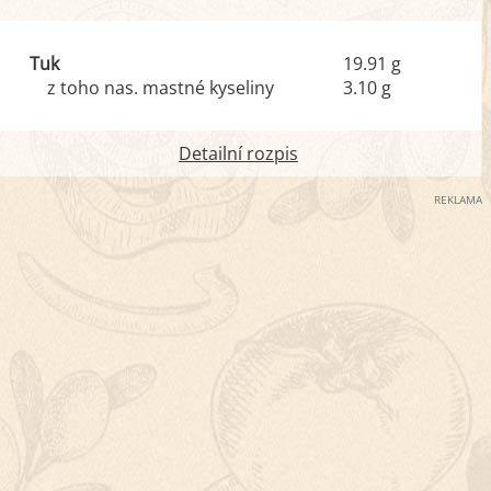
Tuk
19.91 g
z toho nas. mastné kyseliny
3.10 g
Detailní rozpis
REKLAMA