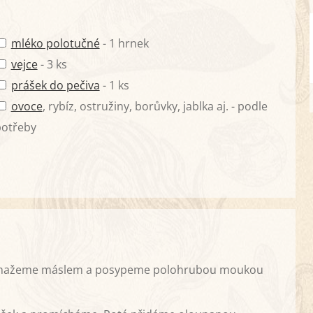
mléko polotučné
- 1 hrnek
vejce
- 3 ks
prášek do pečiva
- 1 ks
ovoce
, rybíz, ostružiny, borůvky, jablka aj. - podle
potřeby
h vymažeme máslem a posypeme polohrubou moukou