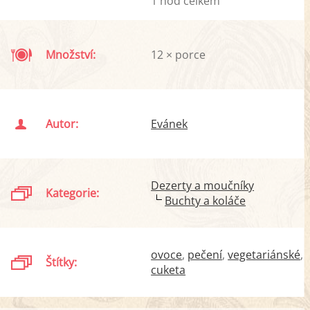
1 hod celkem
Množství:
12 × porce
Autor:
Evánek
Dezerty a moučníky
Kategorie:
Buchty a koláče
ovoce
pečení
vegetariánské
Štítky:
cuketa