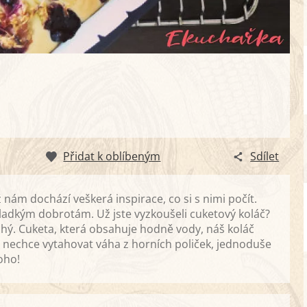
Přidat k oblíbeným
Sdílet
 nám dochází veškerá inspirace, co si s nimi počít.
adkým dobrotám. Už jste vyzkoušeli cuketový koláč?
chý. Cuketa, která obsahuje hodně vody, náš koláč
 nechce vytahovat váha z horních poliček, jednoduše
oho!