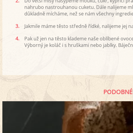
2.
Do větší mísy nasypeme mouku, cukr, kypřící p
nahrubo nastrouhanou cuketu. Dále nalijeme mlé
důkladně mícháme, než se nám všechny ingredie
3.
Jakmile máme těsto středně řídké, nalijeme jej 
4.
Pak už jen na těsto klademe naše oblíbené ovoce
Výborný je koláč i s hruškami nebo jablky. Báječ
PODOBNÉ 