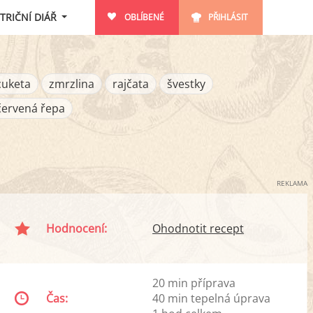
TRIČNÍ DIÁŘ
OBLÍBENÉ
PŘIHLÁSIT
cuketa
zmrzlina
rajčata
švestky
červená řepa
REKLAMA
Hodnocení:
Ohodnotit recept
20 min příprava
Čas:
40 min tepelná úprava