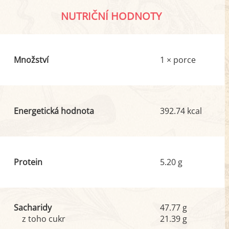
NUTRIČNÍ HODNOTY
Množství
1 × porce
Energetická hodnota
392.74 kcal
Protein
5.20 g
Sacharidy
47.77 g
z toho cukr
21.39 g