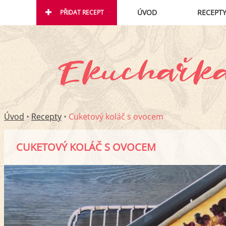
ÚVOD
RECEPT
PŘIDAT RECEPT
Úvod
•
Recepty
•
Cuketový koláč s ovocem
CUKETOVÝ KOLÁČ S OVOCEM