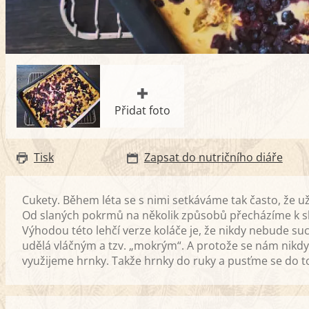
Přidat foto
Tisk
Zapsat do nutričního diáře
Cukety. Během léta se s nimi setkáváme tak často, že už
Od slaných pokrmů na několik způsobů přecházíme k sl
Výhodou této lehčí verze koláče je, že nikdy nebude su
udělá vláčným a tzv. „mokrým“. A protože se nám nikdy
využijeme hrnky. Takže hrnky do ruky a pusťme se do t