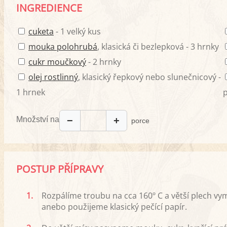
INGREDIENCE
cuketa
- 1 velký kus
mouka polohrubá
, klasická či bezlepková - 3 hrnky
cukr moučkový
- 2 hrnky
olej rostlinný
, klasický řepkový nebo slunečnicový -
1 hrnek
Množství na
−
+
porce
POSTUP PŘÍPRAVY
1.
Rozpálíme troubu na cca 160º C a větší plec
anebo použijeme klasický pečící papír.