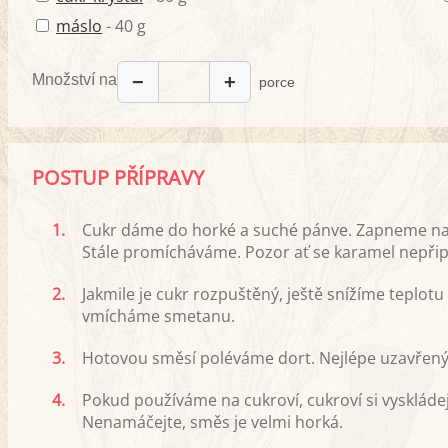
máslo
- 40 g
Množství na
−
+
porce
POSTUP PŘÍPRAVY
1.
Cukr dáme do horké a suché pánve. Zapneme na 
Stále promícháváme. Pozor ať se karamel nepřipá
2.
Jakmile je cukr rozpuštěný, ještě snížíme teplot
vmícháme smetanu.
3.
Hotovou směsí poléváme dort. Nejlépe uzavřený
4.
Pokud používáme na cukroví, cukroví si vyskládej
Nenamáčejte, směs je velmi horká.