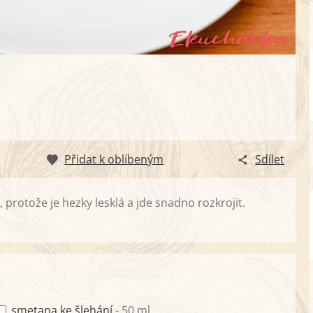
Přidat k oblíbeným
Sdílet
rotože je hezky lesklá a jde snadno rozkrojit.
smetana ke šlehání
- 50 ml