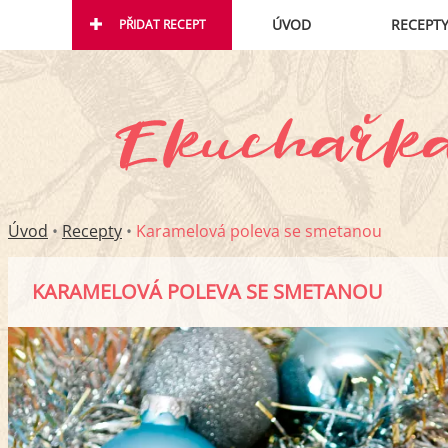
ÚVOD
RECEPT
PŘIDAT RECEPT
Úvod
•
Recepty
•
Karamelová poleva se smetanou
KARAMELOVÁ POLEVA SE SMETANOU