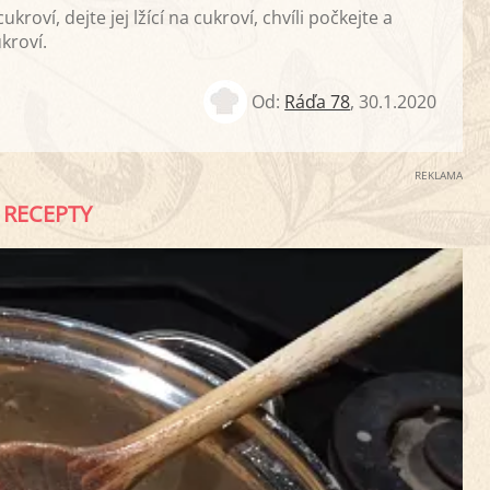
roví, dejte jej lžící na cukroví, chvíli počkejte a
kroví.
Od:
Ráďa 78
,
30.1.2020
REKLAMA
RECEPTY