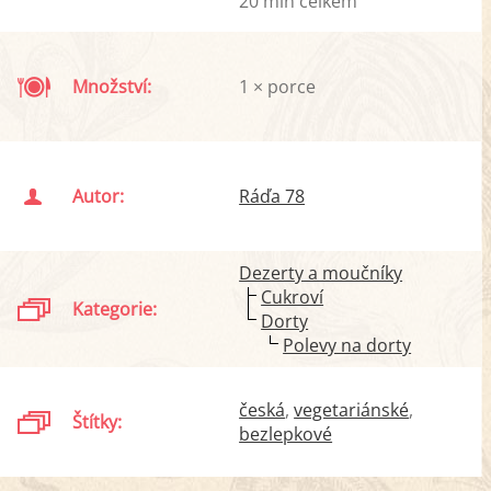
20 min celkem
Množství:
1 × porce
Autor:
Ráďa 78
Dezerty a moučníky
Cukroví
Kategorie:
Dorty
Polevy na dorty
česká
vegetariánské
Štítky:
bezlepkové