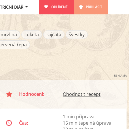
TRIČNÍ DIÁŘ
OBLÍBENÉ
PŘIHLÁSIT
zmrzlina
cuketa
rajčata
švestky
červená řepa
REKLAMA
Hodnocení:
Ohodnotit recept
1 min příprava
Čas:
15 min tepelná úprava