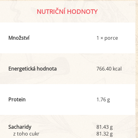
NUTRIČNÍ HODNOTY
Množství
1 × porce
Energetická hodnota
766.40 kcal
Protein
1.76 g
Sacharidy
81.43 g
z toho cukr
81.32 g