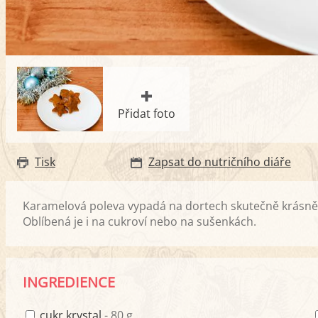
Přidat foto
Tisk
Zapsat do nutričního diáře
Karamelová poleva vypadá na dortech skutečně krásně, p
Oblíbená je i na cukroví nebo na sušenkách.
INGREDIENCE
cukr krystal
- 80 g