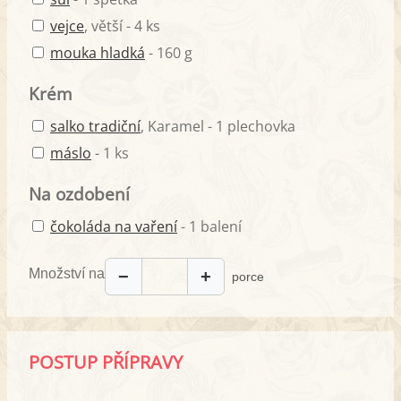
vejce
, větší - 4 ks
mouka hladká
- 160 g
Krém
salko tradiční
, Karamel - 1 plechovka
máslo
- 1 ks
Na ozdobení
čokoláda na vaření
- 1 balení
Množství na
−
+
porce
POSTUP PŘÍPRAVY