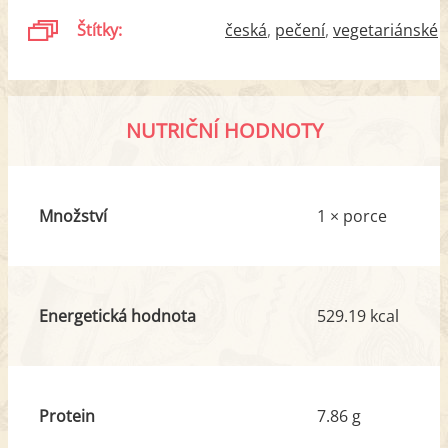
Štítky:
česká
pečení
vegetariánské
NUTRIČNÍ HODNOTY
Množství
1 × porce
Energetická hodnota
529.19 kcal
Protein
7.86 g