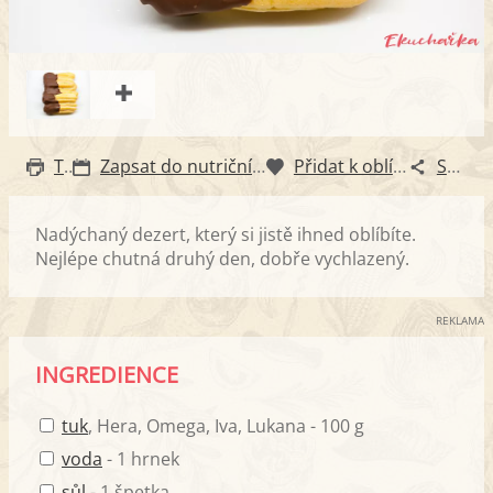
Tisk
Zapsat do nutričního diáře
Přidat k oblíbeným
Sdílet
Nadýchaný dezert, který si jistě ihned oblíbíte.
Nejlépe chutná druhý den, dobře vychlazený.
REKLAMA
INGREDIENCE
tuk
, Hera, Omega, Iva, Lukana - 100 g
voda
- 1 hrnek
sůl
- 1 špetka