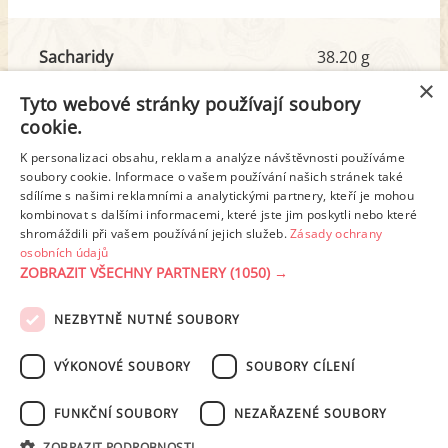
Sacharidy
38.20 g
z toho cukr
25.63 g
×
Tyto webové stránky používají soubory
cookie.
Tuk
39.12 g
K personalizaci obsahu, reklam a analýze návštěvnosti používáme
z toho nas. mastné kyseliny
17.61 g
soubory cookie. Informace o vašem používání našich stránek také
sdílíme s našimi reklamními a analytickými partnery, kteří je mohou
kombinovat s dalšími informacemi, které jste jim poskytli nebo které
shromáždili při vašem používání jejich služeb.
Zásady ochrany
Detailní rozpis
osobních údajů
ZOBRAZIT VŠECHNY PARTNERY
(1050) →
REKLAMA
NEZBYTNĚ NUTNÉ SOUBORY
PODMÍNKY UŽITÍ
ZÁSADY OCHRANY OSOBNÍCH ÚDAJŮ
KONTAKT
VÝKONOVÉ SOUBORY
SOUBORY CÍLENÍ
NASTAVENÍ COOKIES
FUNKČNÍ SOUBORY
NEZAŘAZENÉ SOUBORY
© 2003-2026 ekucharka.cz
, ISSN 2694-6866, jakékoli veřejné šíření obsahu
ZOBRAZIT PODROBNOSTI