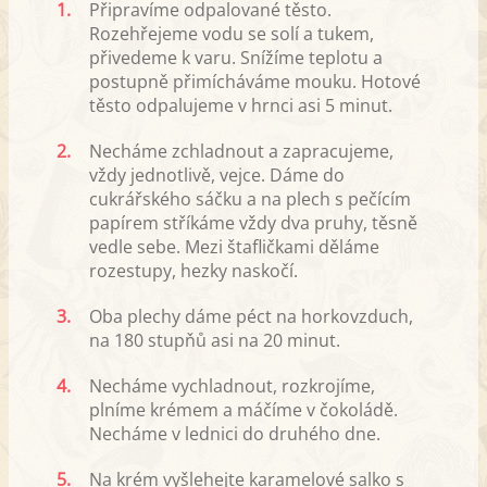
1.
Připravíme odpalované těsto.
Rozehřejeme vodu se solí a tukem,
přivedeme k varu. Snížíme teplotu a
postupně přimícháváme mouku. Hotové
těsto odpalujeme v hrnci asi 5 minut.
2.
Necháme zchladnout a zapracujeme,
vždy jednotlivě, vejce. Dáme do
cukrářského sáčku a na plech s pečícím
papírem stříkáme vždy dva pruhy, těsně
vedle sebe. Mezi štafličkami děláme
rozestupy, hezky naskočí.
3.
Oba plechy dáme péct na horkovzduch,
na 180 stupňů asi na 20 minut.
4.
Necháme vychladnout, rozkrojíme,
plníme krémem a máčíme v čokoládě.
Necháme v lednici do druhého dne.
5.
Na krém vyšlehejte karamelové salko s