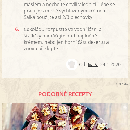
máslem a nechejte chvíli v lednici. Lépe se
pracuje s mírně vychlazeným krémem.
Salka použijte asi 2/3 plechovky.
6.
Čokoládu rozpusťte ve vodní lázni a
štafličky namáčejte buď naplněné
krémem, nebo jen horní část dezertu a
znovu přiklopte.
Od:
Iva V
,
24.1.2020
REKLAMA
PODOBNÉ RECEPTY