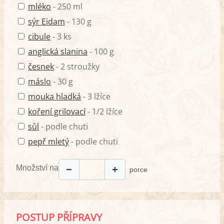
mléko
- 250 ml
sýr Eidam
- 130 g
cibule
- 3 ks
anglická slanina
- 100 g
česnek
- 2 stroužky
máslo
- 30 g
mouka hladká
- 3 lžíce
koření grilovací
- 1/2 lžíce
sůl
- podle chuti
pepř mletý
- podle chuti
Množství na
−
+
porce
POSTUP PŘÍPRAVY