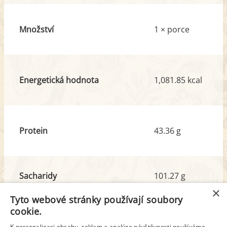
Množství
1 × porce
Energetická hodnota
1,081.85 kcal
Protein
43.36 g
Sacharidy
101.27 g
z toho cukr
16.16 g
×
Tyto webové stránky používají soubory
cookie.
Tuk
53.65 g
K personalizaci obsahu, reklam a analýze návštěvnosti používáme