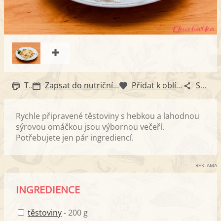
Tisk
Zapsat do nutričního diáře
Přidat k oblíbeným
Sdílet
Rychle připravené těstoviny s hebkou a lahodnou
sýrovou omáčkou jsou výbornou večeří.
Potřebujete jen pár ingrediencí.
REKLAMA
INGREDIENCE
těstoviny
- 200 g