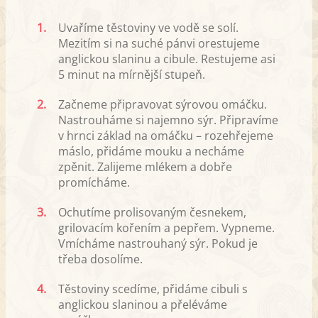
1.
Uvaříme těstoviny ve vodě se solí.
Mezitím si na suché pánvi orestujeme
anglickou slaninu a cibule. Restujeme asi
5 minut na mírnější stupeň.
2.
Začneme připravovat sýrovou omáčku.
Nastrouháme si najemno sýr. Připravíme
v hrnci základ na omáčku – rozehřejeme
máslo, přidáme mouku a necháme
zpěnit. Zalijeme mlékem a dobře
promícháme.
3.
Ochutíme prolisovaným česnekem,
grilovacím kořením a pepřem. Vypneme.
Vmícháme nastrouhaný sýr. Pokud je
třeba dosolíme.
4.
Těstoviny scedíme, přidáme cibuli s
anglickou slaninou a přeléváme