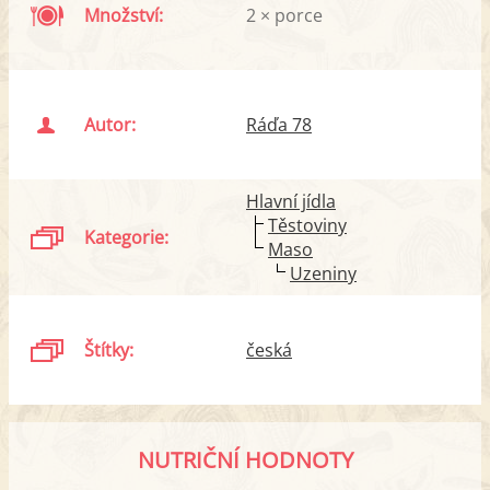
Množství:
2 × porce
Autor:
Ráďa 78
Hlavní jídla
Těstoviny
Kategorie:
Maso
Uzeniny
Štítky:
česká
NUTRIČNÍ HODNOTY