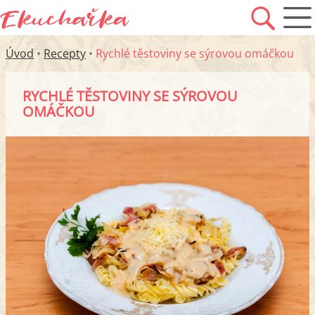
Úvod
•
Recepty
•
Rychlé těstoviny se sýrovou omáčkou
RYCHLÉ TĚSTOVINY SE SÝROVOU
OMÁČKOU