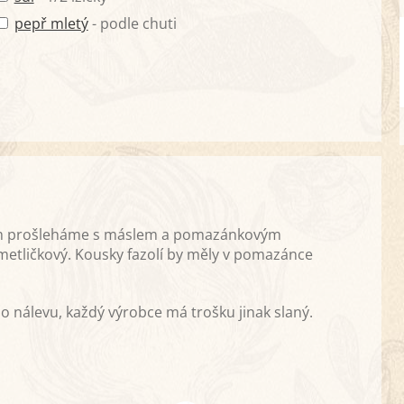
pepř mletý
- podle chuti
em prošleháme s máslem a pomazánkovým
 metličkový. Kousky fazolí by měly v pomazánce
ho nálevu, každý výrobce má trošku jinak slaný.