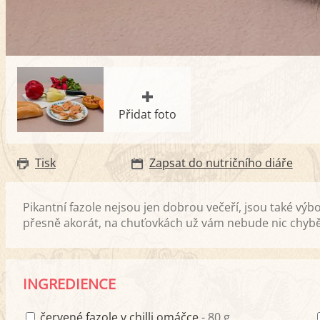
Přidat foto
Tisk
Zapsat do nutričního diáře
Pikantní fazole nejsou jen dobrou večeří, jsou také vý
přesně akorát, na chuťovkách už vám nebude nic chybě
INGREDIENCE
červené fazole v chilli omáčce
- 80 g