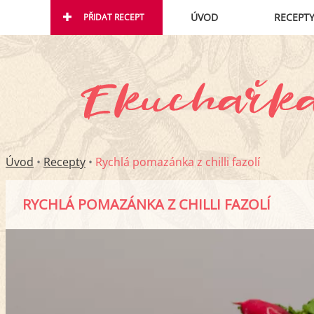
ÚVOD
RECEPT
PŘIDAT RECEPT
Úvod
•
Recepty
•
Rychlá pomazánka z chilli fazolí
RYCHLÁ POMAZÁNKA Z CHILLI FAZOLÍ