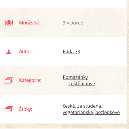
Množství:
3 × porce
Autor:
Ráďa 78
Pomazánky
Kategorie:
Luštěninové
česká
za studena
Štítky:
vegetariánské
bezlepkové