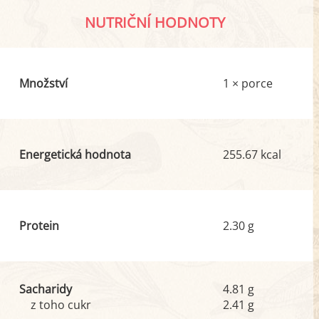
NUTRIČNÍ HODNOTY
Množství
1 × porce
Energetická hodnota
255.67 kcal
Protein
2.30 g
Sacharidy
4.81 g
z toho cukr
2.41 g