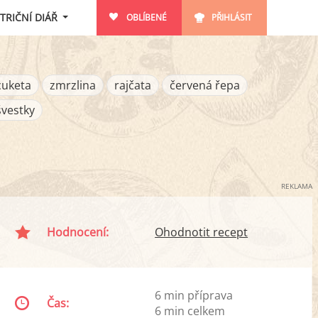
TRIČNÍ DIÁŘ
OBLÍBENÉ
PŘIHLÁSIT
cuketa
zmrzlina
rajčata
červená řepa
švestky
REKLAMA
Hodnocení:
Ohodnotit recept
6 min příprava
Čas:
6 min celkem