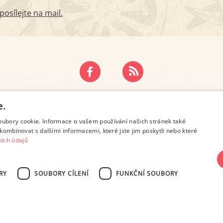
osílejte na mail.
ZÁSADY OCHRANY OSOBNÍCH ÚDAJŮ
KONTAKT
e.
oubory cookie. Informace o vašem používání našich stránek také
kombinovat s dalšími informacemi, které jste jim poskytli nebo které
ích údajů
RY
SOUBORY CÍLENÍ
FUNKČNÍ SOUBORY
SN 2694-6866, jakékoli veřejné šíření obsahu tohoto serveru je bez písemného s
Design: Eva Roverová