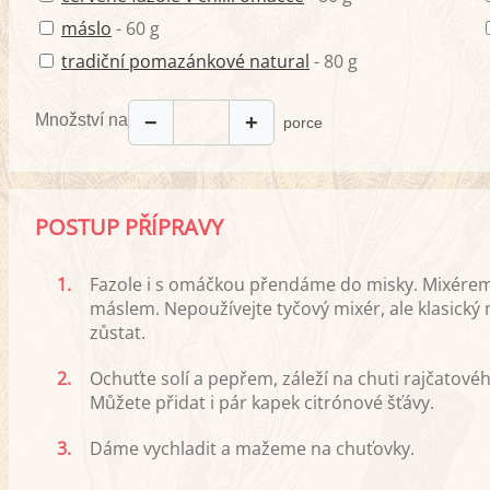
máslo
- 60 g
tradiční pomazánkové natural
- 80 g
Množství na
−
+
porce
POSTUP PŘÍPRAVY
1.
Fazole i s omáčkou přendáme do misky. Mixér
máslem. Nepoužívejte tyčový mixér, ale klasický
zůstat.
2.
Ochuťte solí a pepřem, záleží na chuti rajčatové
Můžete přidat i pár kapek citrónové šťávy.
3.
Dáme vychladit a mažeme na chuťovky.