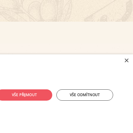
×
NASTAVENÍ COOKIES
VŠE PŘIJMOUT
VŠE ODMÍTNOUT
ouhlasu provozovatele zakázáno.