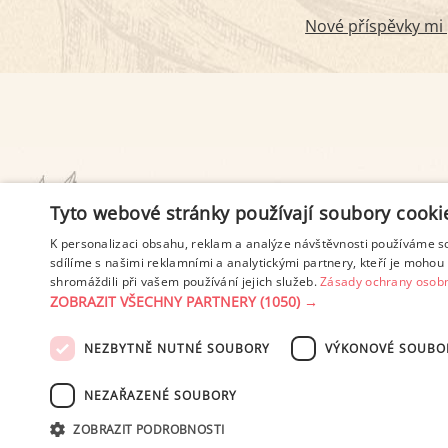
Nové příspěvky mi p
PODMÍNKY UŽITÍ
Tyto webové stránky používají soubory cooki
K personalizaci obsahu, reklam a analýze návštěvnosti používáme s
sdílíme s našimi reklamními a analytickými partnery, kteří je mohou 
shromáždili při vašem používání jejich služeb.
Zásady ochrany osobn
ZOBRAZIT VŠECHNY PARTNERY
(1050) →
NEZBYTNĚ NUTNÉ SOUBORY
VÝKONOVÉ SOUBO
© 2003-2026 ekucharka.cz
, IS
NEZAŘAZENÉ SOUBORY
ZOBRAZIT PODROBNOSTI