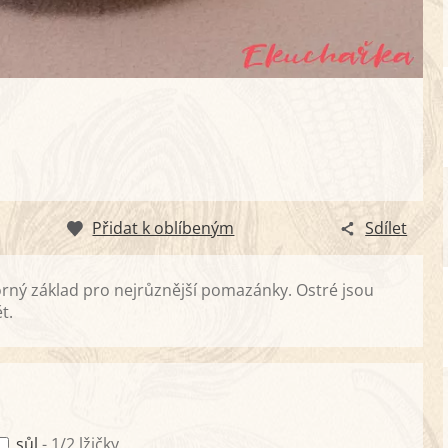
Přidat k oblíbeným
Sdílet
borný základ pro nejrůznější pomazánky. Ostré jsou
t.
sůl
- 1/2 lžičky